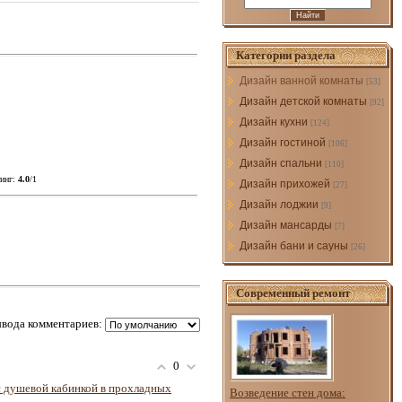
Категории раздела
Дизайн ванной комнаты
[53]
Дизайн детской комнаты
[92]
Дизайн кухни
[124]
Дизайн гостиной
[106]
Дизайн спальни
[110]
инг
:
4.0
/
1
Дизайн прихожей
[27]
Дизайн лоджии
[9]
Дизайн мансарды
[7]
Дизайн бани и сауны
[26]
Современный ремонт
вода комментариев:
0
с душевой кабинкой в прохладных
Возведение стен дома: