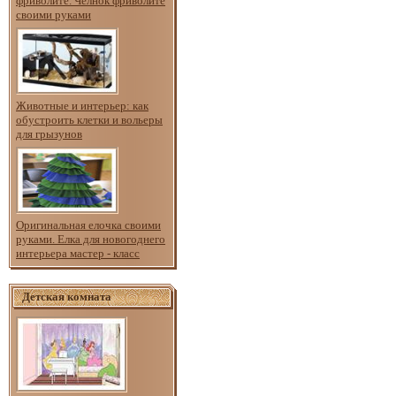
фриволите. Челнок фриволите
своими руками
Животные и интерьер: как
обустроить клетки и вольеры
для грызунов
Оригинальная елочка своими
руками. Елка для новогоднего
интерьера мастер - класс
Детская комната