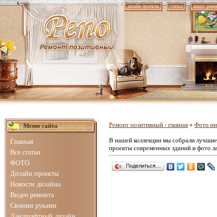
дизайн проекты
статьи
видео ремо
Ремонт позитивный - главная
»
Фото ин
Меню сайта
В нашей коллекции мы собрали лучши
Главная
проекты современных зданий и фото л
Все статьи
ФОТО
Поделиться…
Дизайн проекты
Новости дизайна
Видео ремонта
Своими руками
Ландшафтный дизайн