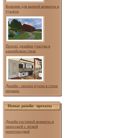
Коврики для ванной комнаты и
туалета
Проект дизайна участка в
альпийском стиле
Дизайн - проект кухни в стиле
прованс
Новые дизайн - проекты
Дизайн гостиной комнаты и
прихожей с лёгкой
перегородкой