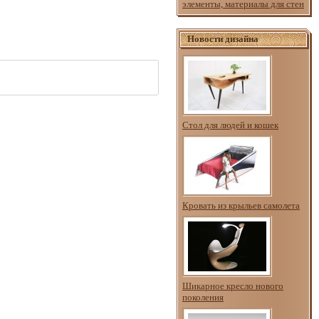
элементы, материалы для стен
Новости дизайна
Стол для людей и кошек
Кровать из крыльев самолета
Шикарное кресло нового
поколения