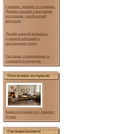
Спальня - кабинет в сталинке.
Дизайн спальни с высокими
потолками - необычный
интерьер
Дизайн ванной комнаты с
душевой кабинкой в
прохладных тонах
Гостиная, совмещенная со
спальней на подиуме
Отделочные материалы
Какая подложка под ламинат
лучше
Спальная комната