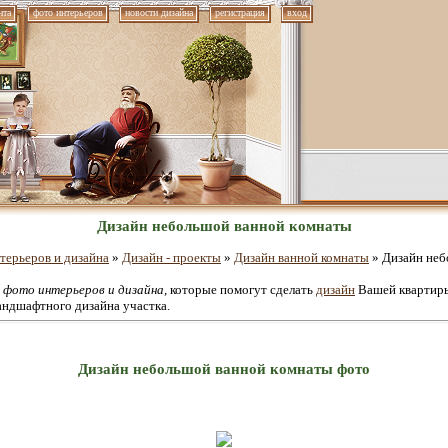
нта
фото интерьеров
новости дизайна
регистрация
вход
Дизайн небольшой ванной комнаты
терьеров и дизайна
»
Дизайн - проекты
»
Дизайн ванной комнаты
» Дизайн неб
е
фото интерьеров и дизайна
, которые помогут сделать
дизайн
Вашей квартиры
андшафтного дизайна участка.
Дизайн небольшой ванной комнаты фото