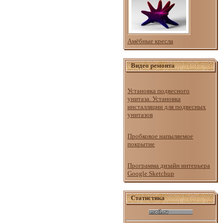
Амёбные кресла
Видео ремонта
Установка подвесного
унитаза. Установка
инсталляции для подвесных
унитазов
Пробковое напыляемое
покрытие
Программа дизайн интерьера
Google Sketchup
Статистика