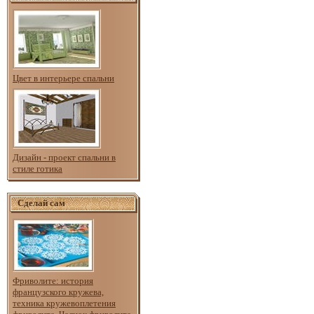
Цвет в интерьере спальни
Дизайн - проект спальни в
стиле готика
Сделай сам
Фриволите: история
французского кружева,
техника кружевоплетения