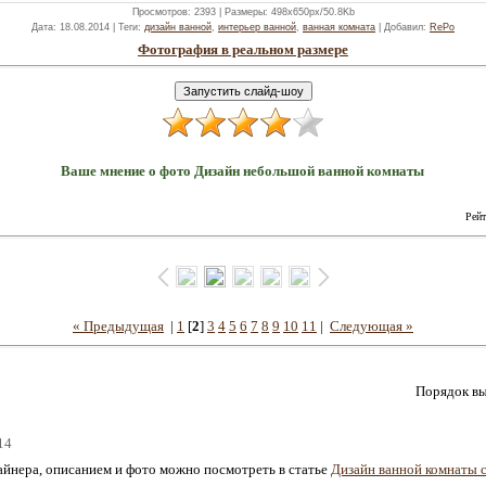
Просмотров
: 2393 |
Размеры
: 498x650px/50.8Kb
Дата
: 18.08.2014 |
Теги
:
дизайн ванной
,
интерьер ванной
,
ванная комната
|
Добавил
:
RePo
Фотография в реальном размере
Ваше мнение о фото Дизайн небольшой ванной комнаты
Рейт
« Предыдущая
|
1
[
2
]
3
4
5
6
7
8
9
10
11
|
Следующая »
Порядок вы
14
зайнера, описанием и фото можно посмотреть в статье
Дизайн ванной комнаты 