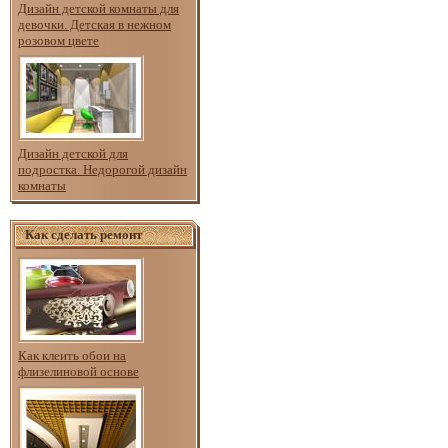
Дизайн детской комнаты для
девочки. Детская в нежном
розовом цвете
Дизайн детской для
подростка. Недорогой дизайн
комнаты
Как сделать ремонт
Как клеить обои на
флизелиновой основе