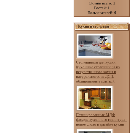
Онлайн всего:
1
Гостей:
1
Пользователей:
0
Кухня и столовая
Столешницы для кухни.
Кухонные столешницы из
искусственного камня и
натурального, из ДСП,
облицованные плиткой
Патинированные МДФ
фасады кухонного гарнитура -
новое слово в дизайне кухни