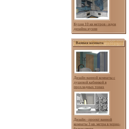
Кухня 10 кв метров - идеи
дизайна кухни
Ванная комната
Дизайн ванной комнаты с
душевой кабинкой в
прохладных тонах
Дизайн - проект ванной
комнаты 3 кв. метра в черно-
белом цвете