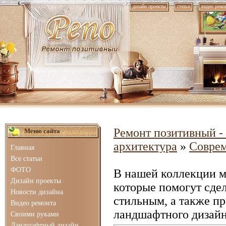
дизайн проекты
статьи
видео ремо
Ремонт позитивный - 
Меню сайта
архитектура
»
Соврем
Главная
Все статьи
ФОТО
В нашей коллекции 
Дизайн проекты
которые помогут сде
Новости дизайна
стильным, а также п
Видео ремонта
ландшафтного дизайн
Своими руками
Ландшафтный дизайн