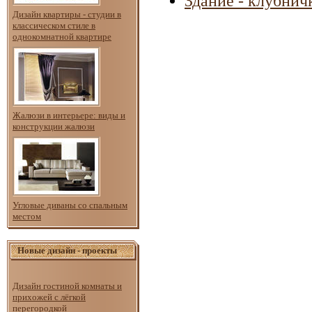
Здание - клубнич
Дизайн квартиры - студии в
классическом стиле в
однокомнатной квартире
Жалюзи в интерьере: виды и
конструкции жалюзи
Угловые диваны со спальным
местом
Новые дизайн - проекты
Дизайн гостиной комнаты и
прихожей с лёгкой
перегородкой