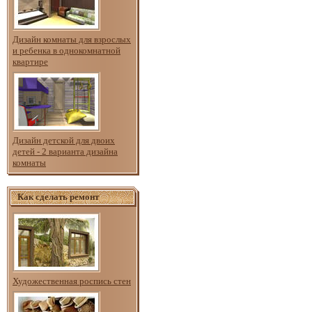
Дизайн комнаты для взрослых
и ребенка в однокомнатной
квартире
Дизайн детской для двоих
детей - 2 варианта дизайна
комнаты
Как сделать ремонт
Художественная роспись стен