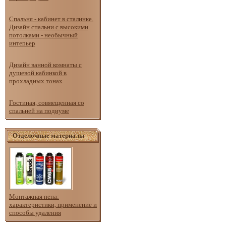
Спальня - кабинет в сталинке.
Дизайн спальни с высокими
потолками - необычный
интерьер
Дизайн ванной комнаты с
душевой кабинкой в
прохладных тонах
Гостиная, совмещенная со
спальней на подиуме
Отделочные материалы
Монтажная пена:
характеристики, применение и
способы удаления