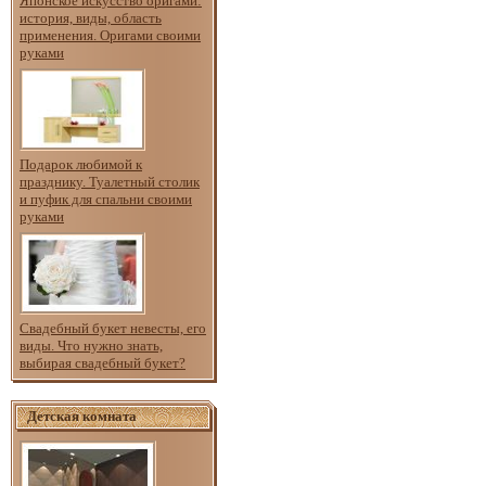
Японское искусство оригами:
история, виды, область
применения. Оригами своими
руками
Подарок любимой к
празднику. Туалетный столик
и пуфик для спальни своими
руками
Свадебный букет невесты, его
виды. Что нужно знать,
выбирая свадебный букет?
Детская комната