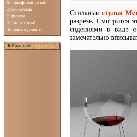
Ландшафтный дизайн
Пресс-релизы
Стильные
стулья Mer
О проекте
разрезе. Смотрится 
Напишите нам!
сидениями в виде о
Вопросы о ремонте
замечательно вписыва
Всё для дома