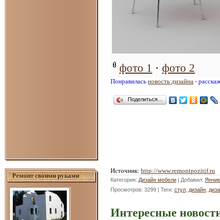
фото 1
·
фото 2
Понравилась
новость дизайна
- расска
Поделиться…
Источник
:
http://www.remontpozitif.ru
Ремонт своими руками
Категория
:
Дизайн мебели
|
Добавил
:
Янчик
Просмотров
: 3299 |
Теги
:
стул
,
дизайн
,
диз
Интересные новости