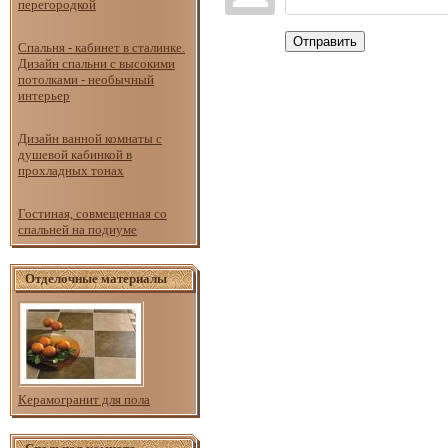
перегородкой
Отправить
Спальня - кабинет в сталинке.
Дизайн спальни с высокими
потолками - необычный
интерьер
Дизайн ванной комнаты с
душевой кабинкой в
прохладных тонах
Гостиная, совмещенная со
спальней на подиуме
Отделочные материалы
Керамогранит для пола