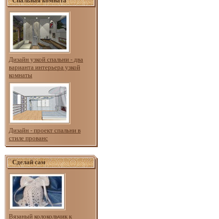
Спальная комната
Дизайн узкой спальни - два
варианта интерьера узкой
комнаты
Дизайн - проект спальни в
стиле прованс
Сделай сам
Вязаный колокольчик к