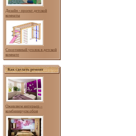
Дизайн - проект детской
комнаты
Спортивный уголок в детской
комнате
Как сделать ремонт
Оживляем интерьер –
комбинируем обои