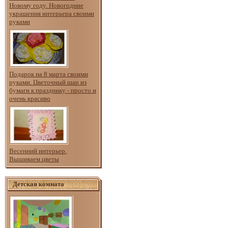
Новому году. Новогодние
украшения интерьера своими
руками
Подарок на 8 марта своими
руками. Цветочный шар из
бумаги к празднику - просто и
очень красиво
Весенний интерьер.
Вышиваем цветы
Детская комната