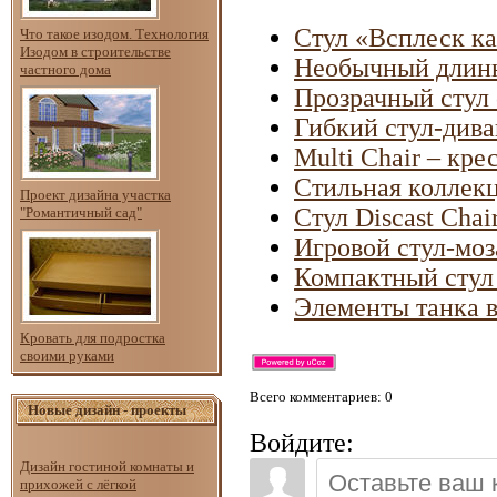
Стул «Всплеск к
Что такое изодом. Технология
Изодом в строительстве
Необычный длинн
частного дома
Прозрачный стул 
Гибкий стул-диван
Multi Chair – кре
Стильная коллекц
Проект дизайна участка
Стул Discast Cha
"Романтичный сад"
Игровой стул-моз
Компактный стул
Элементы танка в
Кровать для подростка
своими руками
Всего комментариев
: 0
Новые дизайн - проекты
Войдите:
Дизайн гостиной комнаты и
прихожей с лёгкой