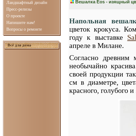
Вешалка Eos - изящный цв
Ландшафтный дизайн
Пресс-релизы
О проекте
Напольная вешалк
Напишите нам!
цветок крокуса. Ко
Вопросы о ремонте
году к выставке
Sa
апреле в Милане.
Всё для дома
Согласно древним 
необычайно красива
своей продукции так
см в диаметре, цвет
красного, голубого и 