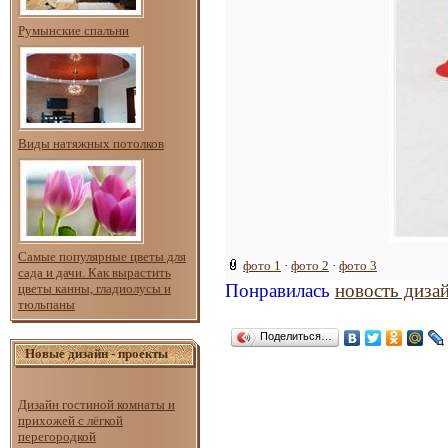
Румынские спальни
Виды натяжных потолков
Самые популярные цветы для
фото 1
·
фото 2
·
фото 3
сада и дачи. Как вырастить
Понравилась
новость диза
цветы канны, гладиолусы и
тюльпаны
Поделиться…
Новые дизайн - проекты
Дизайн гостиной комнаты и
прихожей с лёгкой
перегородкой