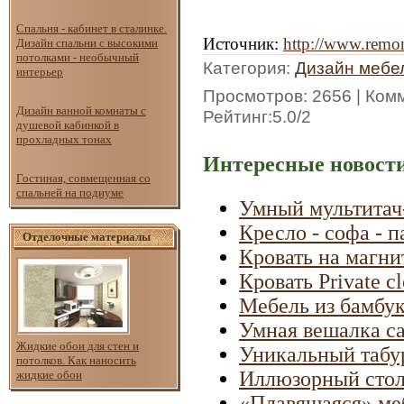
Спальня - кабинет в сталинке.
Источник
:
http://www.remon
Дизайн спальни с высокими
потолками - необычный
Категория
:
Дизайн мебе
интерьер
Просмотров
: 2656 |
Ком
Дизайн ванной комнаты с
Рейтинг
:
5.0
/
2
душевой кабинкой в
прохладных тонах
Интересные новости
Гостиная, совмещенная со
спальней на подиуме
Умный мультитач-
Кресло - софа - 
Отделочные материалы
Кровать на магни
Кровать Private c
Мебель из бамбук
Умная вешалка са
Жидкие обои для стен и
Уникальный табур
потолков. Как наносить
Иллюзорный стол
жидкие обои
«Плавящаяся» меб