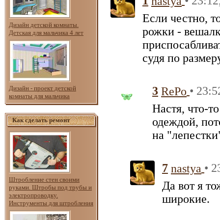
1
• 23:12
nastya
Если честно, то
Дизайн детской комнаты.
рожки - вешалк
Детская для мальчика 4 лет
приспосабливат
судя по размер
Дизайн - проект детской
3
• 23:5
RePo
комнаты для мальчика
Настя, что-то
одеждой, пот
Как сделать ремонт
на "лепестки"
7
• 2
nastya
Штробление стен своими
Да вот я то
руками. Штробы под трубы и
электропроводку.
широкие.
Инструменты для штробления