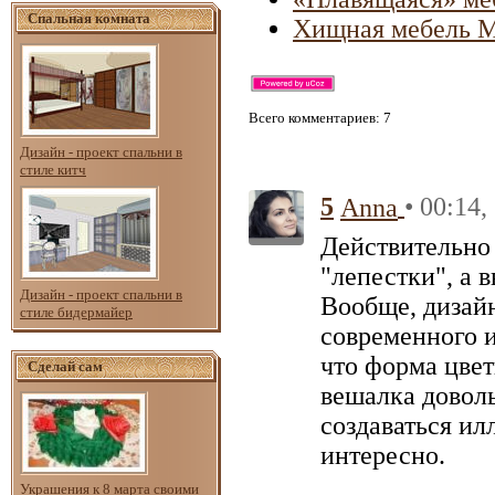
Спальная комната
Хищная мебель М
Всего комментариев
: 7
Дизайн - проект спальни в
стиле китч
5
• 00:14,
Anna
Действительно 
"лепестки", а 
Дизайн - проект спальни в
Вообще, дизайн
стиле бидермайер
современного и
что форма цве
Сделай сам
вешалка доволь
создаваться ил
интересно.
Украшения к 8 марта своими