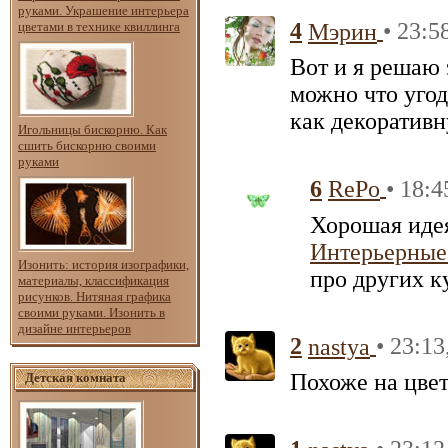
руками. Украшение интерьера
4
• 23:5
цветами в технике квиллинга
Мэрин
Вот и я решаю 
можно что угод
как декоративн
Игольницы бискорню. Как
сшить бискорню своими
руками
6
• 18:4
RePo
Хорошая идея
Интерьерные
Изонить: история изографики,
про других к
материалы, классификация
рисунков. Нитяная графика
своими руками. Изонить в
дизайне интерьеров
2
• 23:13
nastya
Похоже на цвет
Детская комната