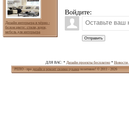
Войдите:
Дизайн интерьера в чёрно -
белом цвете: стили, идеи,
мебель для интерьера
Отправить
ДЛЯ ВАС: *
Дизайн проекты бесплатно
*
Новости 
РЕПО - про
дизайн и ремонт своими руками
позитивно! © 2011 - 2026