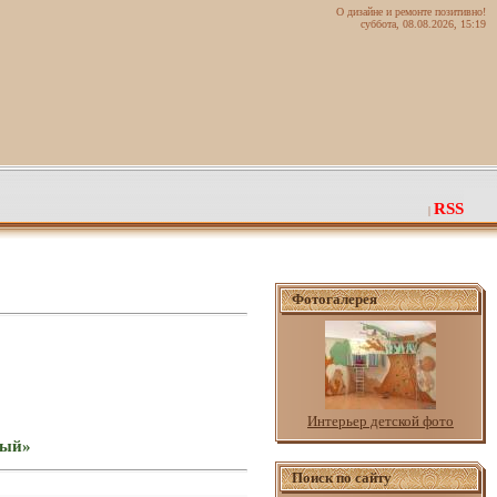
О дизайне и ремонте позитивно!
суббота, 08.08.2026, 15:19
RSS
|
Фотогалерея
Интерьер детской фото
ный»
Поиск по сайту