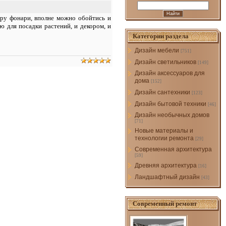
тру фонари, вполне можно обойтись и
 для посадки растений, и декором, и
Категории раздела
Дизайн мебели
[751]
Дизайн светильников
[149]
Дизайн аксессуаров для
дома
[152]
Дизайн сантехники
[123]
Дизайн бытовой техники
[46]
Дизайн необычных домов
[71]
Новые материалы и
технологии ремонта
[29]
Современная архитектура
[59]
Древняя архитектура
[16]
Ландшафтный дизайн
[43]
Современный ремонт