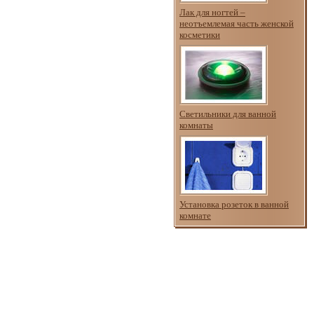
Лак для ногтей –
неотъемлемая часть женской
косметики
Светильники для ванной
комнаты
Установка розеток в ванной
комнате