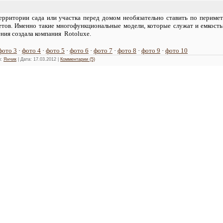
ерритории сада или участка перед домом необязательно ставить по периме
етов. Именно такие многофункциональные модели, которые служат и емкостью
ния создала компания Rotoluxe.
фото 3
·
фото 4
·
фото 5
·
фото 6
·
фото 7
·
фото 8
·
фото 9
·
фото 10
л:
Янчик
| Дата:
17.03.2012
|
Комментарии (5)