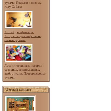
руками. Поделки к новому
году Собаки
Апгрейд шифоньера.
Антресоль для шифоньера
своими руками
Лоскутное шитье: история
создания, техника шитья,
выбор ткани. Пэчворк своими
руками
Детская комната