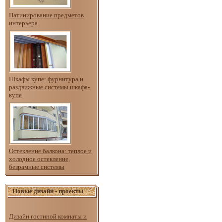
Патинирование предметов
интерьера
Шкафы купе: фурнитура и
раздвижные системы шкафа-
купе
Остекление балкона: теплое и
холодное остекление,
безрамные системы
Новые дизайн - проекты
Дизайн гостиной комнаты и