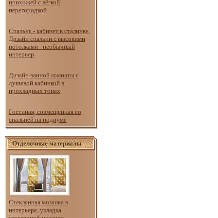
прихожей с лёгкой
перегородкой
Спальня - кабинет в сталинке.
Дизайн спальни с высокими
потолками - необычный
интерьер
Дизайн ванной комнаты с
душевой кабинкой в
прохладных тонах
Гостиная, совмещенная со
спальней на подиуме
Отделочные материалы
Стеклянная мозаика в
интерьере, укладка
стеклянной мозаики