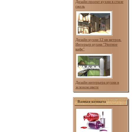
Дизайн проект кухни в стиле
гжель
Дизайн кухни 12 кв метров.
Интерьер кухни "Уютное
кафе"
Дизайн интерьера кухни в
зеленом цвете
Ванная комната