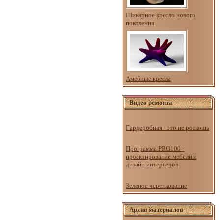
Шикарное кресло нового
поколения
Амёбные кресла
Видео ремонта
Гардеробная - это не роскошь
Программа PRO100 -
проектирование мебели и
дизайн интерьеров
Зеленое черенкование
Архив материалов