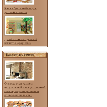
Как выбрать мебель для
детской комнаты
Дизайн - проект детской
комнаты «джунгли»
Как сделать ремонт
Отделка стен камнем:
натуральный и искусственный
камень, отделка ровных и
криволинейных стен