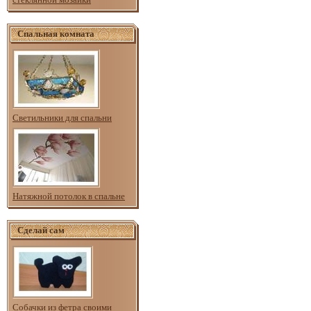
Спальная комната
Светильники для спальни
Натяжной потолок в спальне
Сделай сам
Собачки из фетра своими