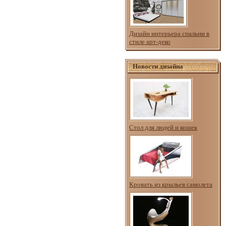
Дизайн интерьера спальни в
стиле арт-деко
Новости дизайна
Стол для людей и кошек
Кровать из крыльев самолета