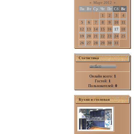
«
Март 2012
»
Пн
Вт
Ср
Чт
Пт
Сб
Вс
1
2
3
4
5
6
7
8
9
10
11
12
13
14
15
16
17
18
19
20
21
22
23
24
25
26
27
28
29
30
31
Статистика
Онлайн всего:
1
Гостей:
1
Пользователей:
0
Кухня и столовая