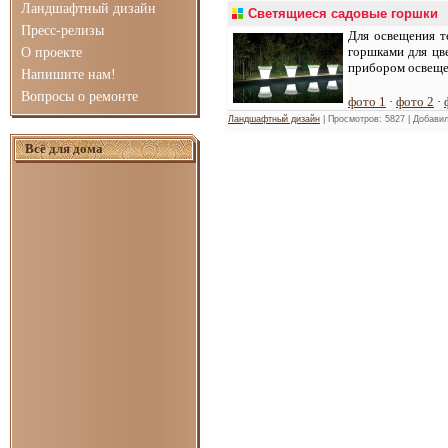
Ландшафтный дизайн
Светящиеся садовые горшки
Пресс-релизы
Для освещения т
горшками для цв
О проекте
прибором освеще
Напишите нам!
Вопросы о ремонте
фото 1
·
фото 2
·
Ландшафтный дизайн
| Просмотров: 5827 | Добави
Всё для дома