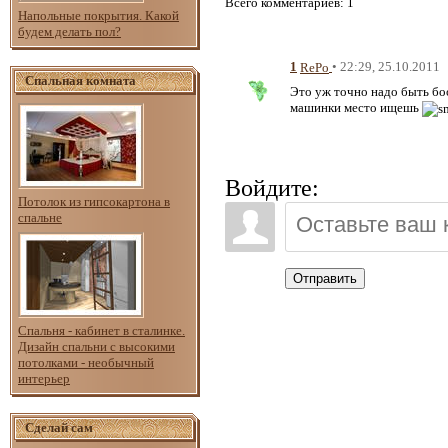
Всего комментариев
: 1
Напольные покрытия. Какой
будем делать пол?
1
• 22:29, 25.10.2011
RePo
Спальная комната
Это уж точно надо быть бо
машинки место ищешь
Войдите:
Потолок из гипсокартона в
спальне
Отправить
Спальня - кабинет в сталинке.
Дизайн спальни с высокими
потолками - необычный
интерьер
Сделай сам