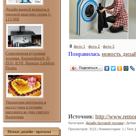
Дизайн ванной комнаты в
типовой квартире серии 1-
115-9Ш
фото 1
·
фото 2
·
фото 3
Понравилась
новость диза
Современная кухонная
техника: Kuppersbusch, V-
ZUG, ILVE, Barazza, Liebherr,
Fhiaba
Поделиться…
Украшения интерьера и
аксессуары в технике
квиллинга ко дню святого
Источник
:
http://www.remon
Валентина
Категория
:
Дизайн бытовой техники
|
Добав
Просмотров
: 3121 |
Комментарии
: 1 |
Теги
:
Новые дизайн - проекты