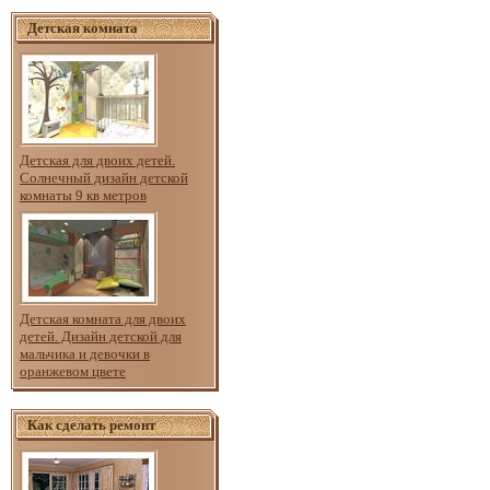
Детская комната
Детская для двоих детей.
Солнечный дизайн детской
комнаты 9 кв метров
Детская комната для двоих
детей. Дизайн детской для
мальчика и девочки в
оранжевом цвете
Как сделать ремонт