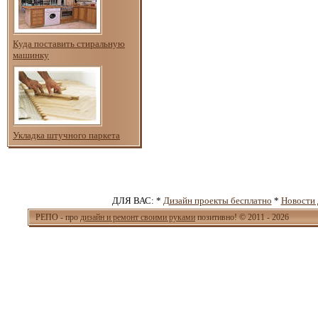
Куда поставить стиральную
машинку
Укладка штучного паркета
ДЛЯ ВАС: *
Дизайн проекты бесплатно
*
Новости 
РЕПО - про
дизайн и ремонт своими руками
позитивно! © 2011 - 2026