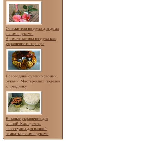
Освежители воздуха для дома
своими руками.
Ароматизаторы воздуха как
украшение интерьера
Новогодний сувенир своими
руками. Мастер-класс поделок
к празднику
Вязаные украшения для
ванной. Как сделать
аксессуары для ванной
комнаты своими руками