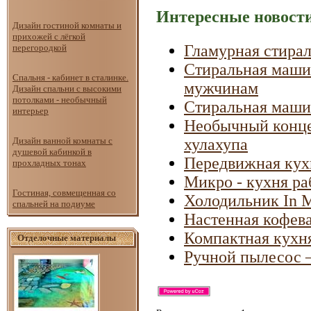
Интересные новости
Дизайн гостиной комнаты и
прихожей с лёгкой
Гламурная стира
перегородкой
Стиральная машин
Спальня - кабинет в сталинке.
мужчинам
Дизайн спальни с высокими
потолками - необычный
Стиральная маши
интерьер
Необычный конце
Дизайн ванной комнаты с
хулахупа
душевой кабинкой в
Передвижная кух
прохладных тонах
Микро - кухня ра
Гостиная, совмещенная со
Холодильник In M
спальней на подиуме
Настенная кофева
Компактная кухн
Отделочные материалы
Ручной пылесос 