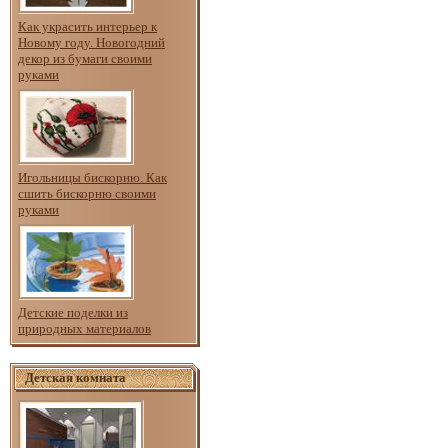
Как украсить интерьер к
Новому году. Новогодний
декор из бумаги своими
руками
Игольницы бискорню. Как
сшить бискорню своими
руками
Детские поделки из
природных материалов
Детская комната