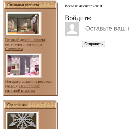
Спальная комната
Всего комментариев
: 0
Войдите:
Готовый дизайн - проект
Отправить
интерьера спальни для
Скорпиона
Интерьер спальни в розовом
цвете. Дизайн проект
спальной комнаты
Сделай сам