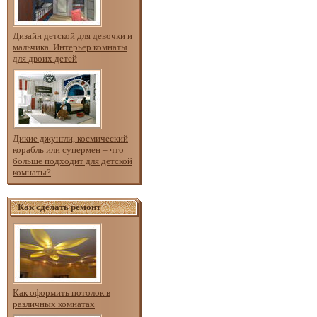
Дизайн детской для девочки и
мальчика. Интерьер комнаты
для двоих детей
Дикие джунгли, космический
корабль или супермен – что
больше подходит для детской
комнаты?
Как сделать ремонт
Как оформить потолок в
различных комнатах