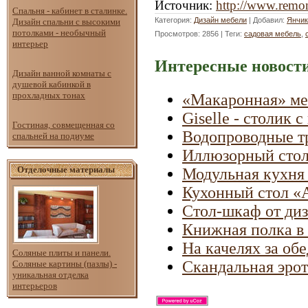
Источник
:
http://www.remon
Спальня - кабинет в сталинке.
Категория
:
Дизайн мебели
|
Добавил
:
Янчик
Дизайн спальни с высокими
потолками - необычный
Просмотров
: 2856 |
Теги
:
садовая мебель
,
интерьер
Интересные новости
Дизайн ванной комнаты с
душевой кабинкой в
прохладных тонах
«Макаронная» ме
Giselle - столик
Гостиная, совмещенная со
Водопроводные т
спальней на подиуме
Иллюзорный стол
Отделочные материалы
Модульная кухня
Кухонный стол «
Стол-шкаф от диз
Книжная полка в
На качелях за об
Соляные плиты и панели.
Скандальная эро
Соляные картины (пазлы) -
уникальная отделка
интерьеров