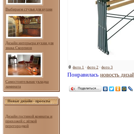
Выбираем стулья для кухни
Дизайн интерьера кухни для
знака Скорпион
фото 1
·
фото 2
·
фото 3
Понравилась
новость диза
Самостоятельная укладка
ламината
Поделиться…
Новые дизайн - проекты
Дизайн гостиной комнаты и
прихожей с лёгкой
перегородкой