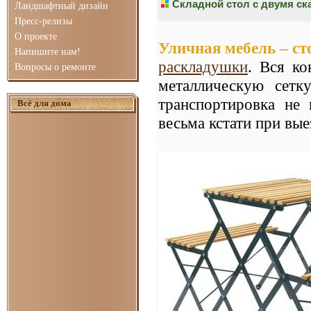
Складной стол с двумя с
Ландшафтный дизайн
Пресс-релизы
О проекте
Уличная мебель – ст
Напишите нам!
раскладушки
. Вся ко
Вопросы о ремонте
металлическую сетк
транспортировка не 
Всё для дома
весьма кстати при вые