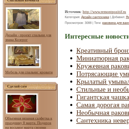
Спальная комната
Источник
:
http://www.remontpozitif.ru
Категория
:
Дизайн сантехники
|
Добавил
:
Я
Просмотров
: 3088 |
Теги
:
раковина для ван
Интересные новости
Дизайн - проект спальни для
знака Козерог
Креативный брон
Миниатюрная рак
Кружевная раков
Мебель для спальни: кровати
Потрясающие умы
Крылатый умыва
Сделай сам
Стильные и необ
Гигантская чашк
Самая дорогая ра
Необычная раков
Объемная вязаная салфетка к
Сантехника невер
празднику 8 марта. Подарок
на восьмое марта своими