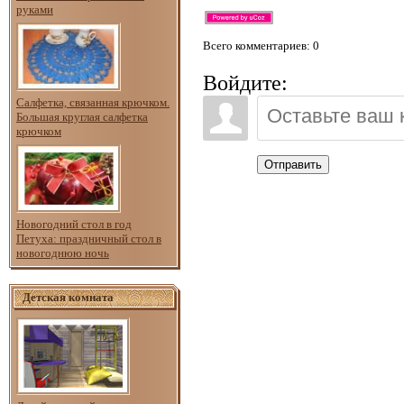
руками
Всего комментариев
: 0
Войдите:
Салфетка, связанная крючком.
Большая круглая салфетка
крючком
Отправить
Новогодний стол в год
Петуха: праздничный стол в
новогоднюю ночь
Детская комната