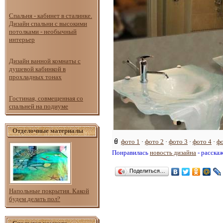
Спальня - кабинет в сталинке.
Дизайн спальни с высокими
потолками - необычный
интерьер
Дизайн ванной комнаты с
душевой кабинкой в
прохладных тонах
Гостиная, совмещенная со
спальней на подиуме
Отделочные материалы
фото 1
·
фото 2
·
фото 3
·
фото 4
·
фо
Понравилась
новость дизайна
- расска
Поделиться…
Напольные покрытия. Какой
будем делать пол?