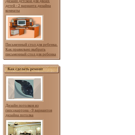
Дизайн детской для двоих
детей - 2 варианта дизайна
комнаты
Письменный стол для ребенка.
Как правильно выбрать
письменный стол для ребенка
Как сделать ремонт
Дизайн потолков из
гипсокартона - 9 вариантов
дизайна потолка