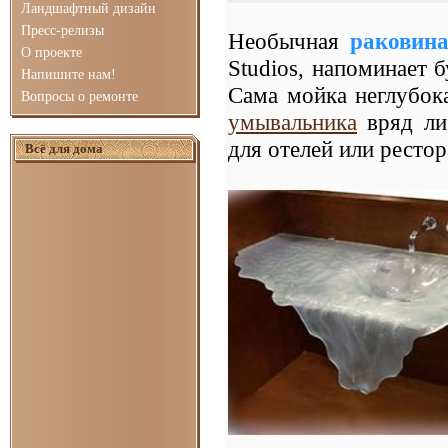
Ландшафтный дизайн
Пресс-релизы
Необычная
раковина
О проекте
Studios, напоминает 
Напишите нам!
Сама мойка неглубок
Вопросы о ремонте
умывальника
вряд ли
для отелей или рестор
Всё для дома