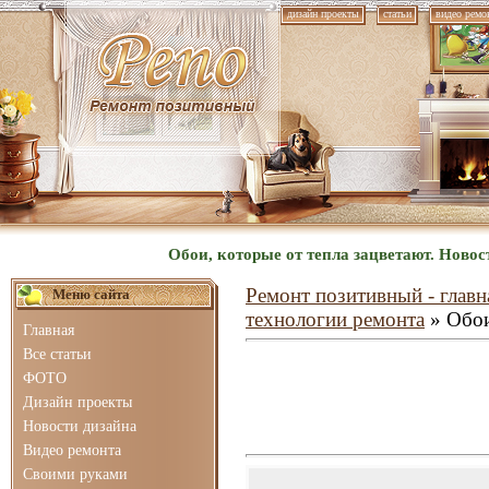
дизайн проекты
статьи
видео ремо
Обои, которые от тепла зацветают. Ново
Ремонт позитивный - главн
Меню сайта
технологии ремонта
» Обои
Главная
Все статьи
ФОТО
Дизайн проекты
Новости дизайна
Видео ремонта
Своими руками