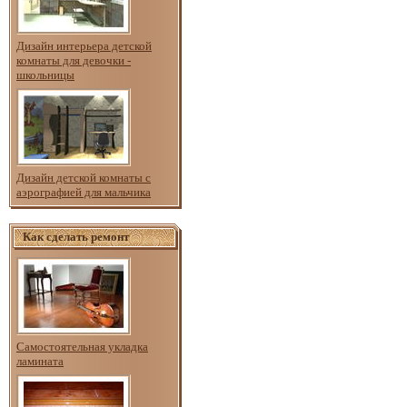
Дизайн интерьера детской
комнаты для девочки -
школьницы
Дизайн детской комнаты с
аэрографией для мальчика
Как сделать ремонт
Самостоятельная укладка
ламината