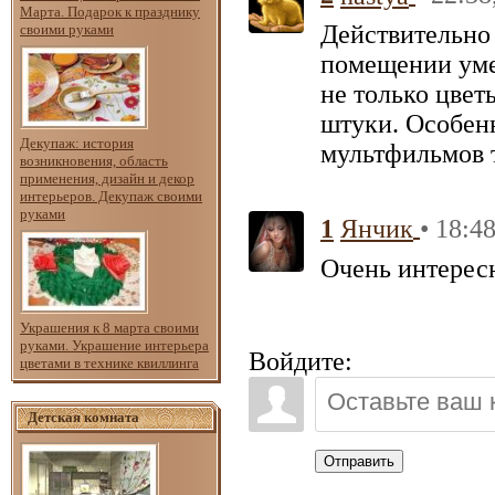
Марта. Подарок к празднику
Действительно 
своими руками
помещении уме
не только цвет
штуки. Особенн
Декупаж: история
мультфильмов т
возникновения, область
применения, дизайн и декор
интерьеров. Декупаж своими
руками
1
• 18:4
Янчик
Очень интересн
Украшения к 8 марта своими
руками. Украшение интерьера
Войдите:
цветами в технике квиллинга
Детская комната
Отправить