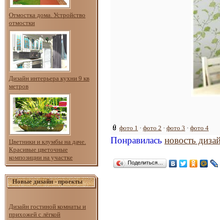
Отмостка дома. Устройство
отмостки
Дизайн интерьера кухни 9 кв
метров
фото 1
·
фото 2
·
фото 3
·
фото 4
Понравилась
новость диза
Цветники и клумбы на даче.
Красивые цветочные
композиции на участке
Поделиться…
Новые дизайн - проекты
Дизайн гостиной комнаты и
прихожей с лёгкой