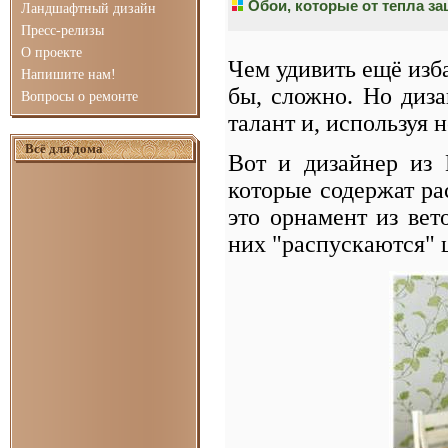
Обои, которые от тепла за
Ландшафтный дизайн
Пресс-релизы
О проекте
Чем удивить ещё изб
Напишите нам!
бы, сложно. Но диз
Вопросы о ремонте
талант и, используя 
Всё для дома
Вот и дизайнер из
которые содержат ра
это орнамент из вет
них "распускаются" 