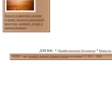
Пороги в квартире своими
руками: пороги в прихожей,
коридоре, комнате, кухне и
ванной комнате
ДЛЯ ВАС: *
Дизайн проекты бесплатно
*
Новости 
РЕПО - про
дизайн и ремонт своими руками
позитивно! © 2011 - 2026