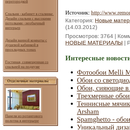
перегородкой
Источник
:
http://www.remon
Спальня - кабинет в сталинке.
Дизайн спальни с высокими
Категория
:
Новые матер
потолками - необычный
(14.03.2012)
интерьер
Просмотров
: 3764 |
Ком
Дизайн ванной комнаты с
НОВЫЕ МАТЕРИАЛЫ
|
душевой кабинкой в
прохладных тонах
Интересные новости
Гостиная, совмещенная со
спальней на подиуме
Фотообои Melli M
Обои со светодио
Отделочные материалы
Обои, сияющие в 
Трехмерные обои 
Теннисные мячики
Arsham
Панели из ротангового
Spamghetto - обо
полотна в интерьере
Уникальный дизай