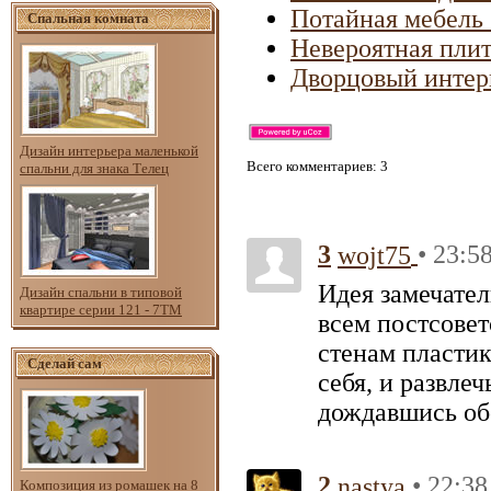
Потайная мебель 
Спальная комната
Невероятная плит
Дворцовый интерь
Дизайн интерьера маленькой
Всего комментариев
: 3
спальни для знака Телец
3
• 23:5
wojt75
Идея замечател
Дизайн спальни в типовой
квартире серии 121 - 7ТМ
всем постсовет
стенам пластик
Сделай сам
себя, и развле
дождавшись об
2
• 22:38
nastya
Композиция из ромашек на 8