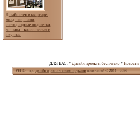
Дизайн стен в квартире:
молдинги, ниши,
светодиодные подсветки,
лепнина – классическая и
ажурная
ДЛЯ ВАС: *
Дизайн проекты бесплатно
*
Новости 
РЕПО - про
дизайн и ремонт своими руками
позитивно! © 2011 - 2026