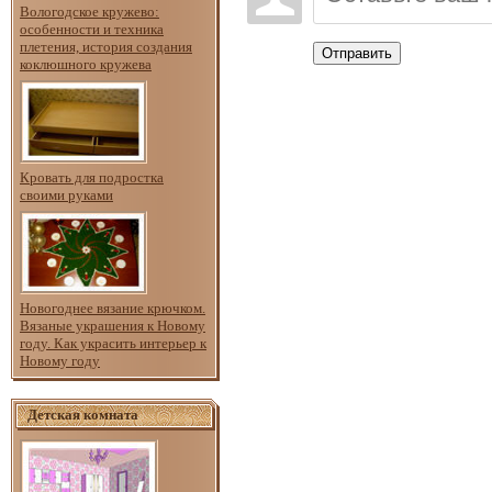
Вологодское кружево:
особенности и техника
плетения, история создания
Отправить
коклюшного кружева
Кровать для подростка
своими руками
Новогоднее вязание крючком.
Вязаные украшения к Новому
году. Как украсить интерьер к
Новому году
Детская комната