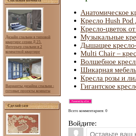
Спальная комната
Анатомическое к
Кресло Hush Pod 
Кресло-цветок от
Музыкальные кре
Дизайн спальни в типовой
квартире серии Д 25.
Дышащее кресло-
Интерьер спальни в 2
комнатной квартире
Multi Chair – кре
Волшебное кресло
Шикарная мебель
Кресла розы и ли
Гигантское кресл
Варианты дизайна спальни -
готовые проекты комнаты
Сделай сам
Всего комментариев
: 0
Войдите: