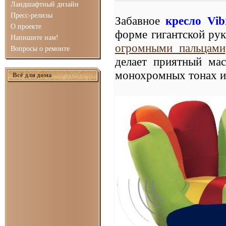
Ландшафтный дизайн
Пресс-релизы
Забавное
кресло Vib
О проекте
форме гигантской рук
Напишите нам!
огромными пальцами
Вопросы о ремонте
делает приятный мас
монохромных тонах и
Всё для дома