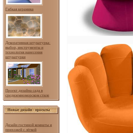
Гибкая керамика
Декоративная штукатурка:
выбор, инструменты и
технология нанесения
штукатурки
Проект дизайна сада в
средиземноморском стиле
Новые дизайн - проекты
Дизайн гостиной комнаты и
прихожей с лёгкой