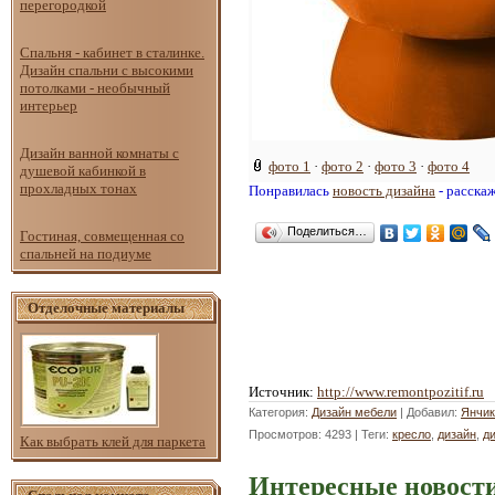
перегородкой
Спальня - кабинет в сталинке.
Дизайн спальни с высокими
потолками - необычный
интерьер
Дизайн ванной комнаты с
фото 1
·
фото 2
·
фото 3
·
фото 4
душевой кабинкой в
прохладных тонах
Понравилась
новость дизайна
- расска
Поделиться…
Гостиная, совмещенная со
спальней на подиуме
Отделочные материалы
Источник
:
http://www.remontpozitif.ru
Категория
:
Дизайн мебели
|
Добавил
:
Янчик
Просмотров
: 4293 |
Теги
:
кресло
,
дизайн
,
д
Как выбрать клей для паркета
Интересные новости