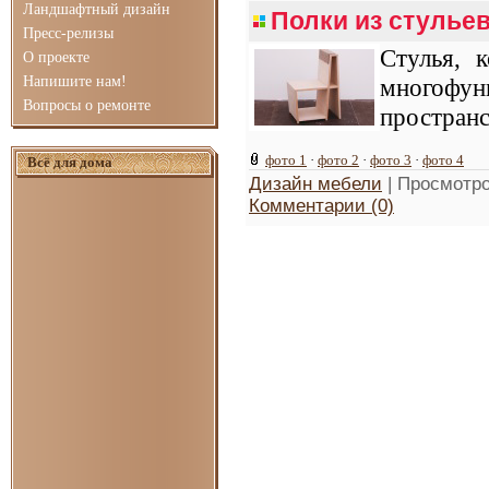
Ландшафтный дизайн
Полки из стулье
Пресс-релизы
Стулья, 
О проекте
Напишите нам!
многофун
Вопросы о ремонте
пространс
фото 1
·
фото 2
·
фото 3
·
фото 4
Всё для дома
Дизайн мебели
| Просмотро
Комментарии (0)