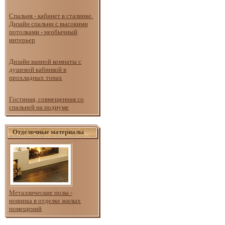
Спальня - кабинет в сталинке.
Дизайн спальни с высокими
потолками - необычный
интерьер
Дизайн ванной комнаты с
душевой кабинкой в
прохладных тонах
Гостиная, совмещенная со
спальней на подиуме
Отделочные материалы
Металлические полы -
новинка в отделке жилых
помещений