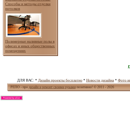
Способы и методы отделки
потолков
Полимерные наливные полы в
офисах и иных общественных
помещениях
ДЛЯ ВАС: *
Дизайн проекты бесплатно
*
Новости дизайна
*
Фото и
РЕПО - про
дизайн и ремонт своими руками
позитивно! © 2011 - 2026