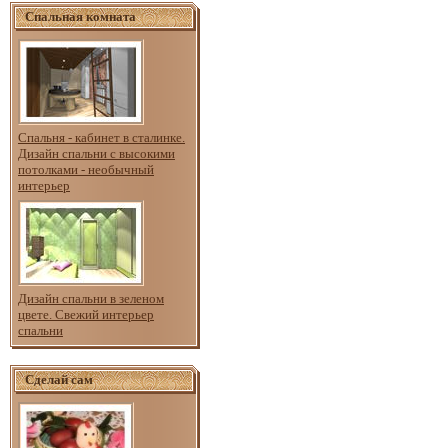
Спальная комната
Спальня - кабинет в сталинке.
Дизайн спальни с высокими
потолками - необычный
интерьер
Дизайн спальни в зеленом
цвете. Свежий интерьер
спальни
Сделай сам