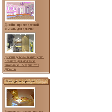
Дизайн - проект детской
комнаты для девочки
Дизайн детской в хрущевке.
Комната для мальчика
школьника - 5 вариантов
дизайна
Как сделать ремонт
Варианты отделки потолка.