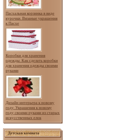
Пасхальная корзинка в виде
курочки. Вязаные украшения
к Пасхе
Коробки для хранения
одежды. Как сделать коробки
для хранения одежды своими
руками
Дизайн интерьера к новому
году. Украшения к новому
году своими руками из старых
искусственных елок
Детская комната