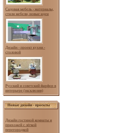
Садовая мебель - материалы,
стили мебели, новые идеи
Дизайн - проект кухни -
столовой
Русский и советский фарфор в
интерьере (эксклюзив)
Новые дизайн - проекты
Дизайн гостиной комнаты и
прихожей с лёгкой
перегородкой