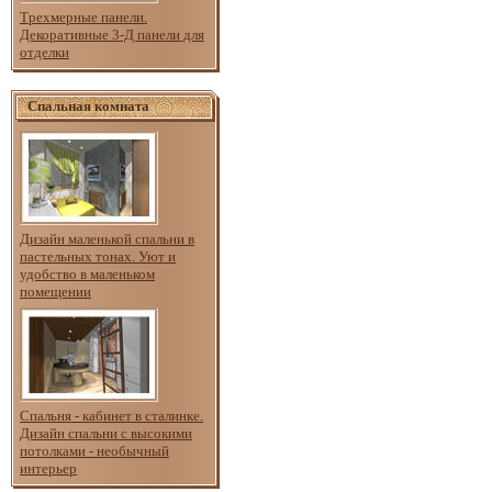
Трехмерные панели.
Декоративные 3-Д панели для
отделки
Спальная комната
Дизайн маленькой спальни в
пастельных тонах. Уют и
удобство в маленьком
помещении
Спальня - кабинет в сталинке.
Дизайн спальни с высокими
потолками - необычный
интерьер