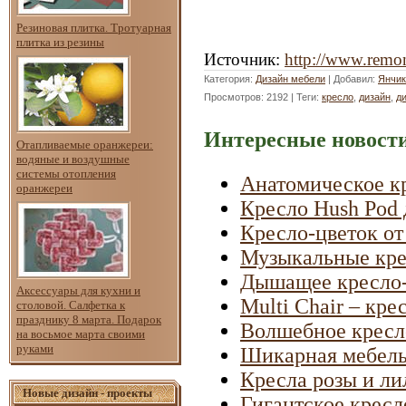
Резиновая плитка. Тротуарная
плитка из резины
Источник
:
http://www.remon
Категория
:
Дизайн мебели
|
Добавил
:
Янчик
Просмотров
: 2192 |
Теги
:
кресло
,
дизайн
,
д
Интересные новости
Отапливаемые оранжереи:
водяные и воздушные
системы отопления
Анатомическое к
оранжереи
Кресло Hush Pod 
Кресло-цветок от
Музыкальные кре
Дышащее кресло-
Аксессуары для кухни и
Multi Chair – кре
столовой. Салфетка к
празднику 8 марта. Подарок
Волшебное кресло
на восьмое марта своими
руками
Шикарная мебель
Кресла розы и ли
Новые дизайн - проекты
Гигантское кресл