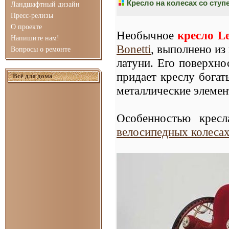
Кресло на колесах со ступ
Ландшафтный дизайн
Пресс-релизы
О проекте
Необычное
кресло L
Напишите нам!
Bonetti
, выполнено из
Вопросы о ремонте
латуни. Его поверхно
придает креслу богат
Всё для дома
металлические элемен
Особенностью крес
велосипедных колеса