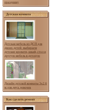
празднику
Детская комната
Детская мебель из ДСП для
двоих детей: выбираем
детские кровати, шкаф, стол и
другую мебель в детскую
Дизайн детской комнаты 3х2.6
м для двух девочек
Как сделать ремонт