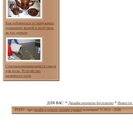
Как избавиться от ненужных
домашних вещей и получить
за это деньги
Самовыравнивающиеся смеси
для пола. Устройство
наливного пола
ДЛЯ ВАС: *
Дизайн проекты бесплатно
*
Новости 
РЕПО - про
дизайн и ремонт своими руками
позитивно! © 2011 - 2026