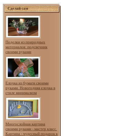
Сделай сам
Поделки из природных
материалов: подсвечник
своими руками
Елочка из бумаги своими
руками. Новогодняя елочка в
стиле минимализм
Многослойная картина
своими руками - мастер класс.
Картина - чудесный подарок к