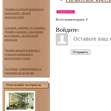
Дизайн гостиной комнаты и
прихожей с лёгкой
перегородкой
Всего комментариев
: 0
Спальня - кабинет в сталинке.
Войдите:
Дизайн спальни с высокими
потолками - необычный
интерьер
Дизайн ванной комнаты с
Отправить
душевой кабинкой в
прохладных тонах
Гостиная, совмещенная со
спальней на подиуме
Отделочные материалы