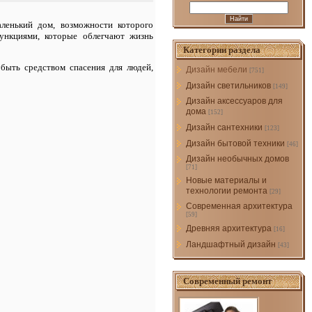
аленький дом, возможности которого
ункциями, которые облегчают жизнь
Категории раздела
быть средством спасения для людей,
Дизайн мебели
[751]
Дизайн светильников
[149]
Дизайн аксессуаров для
дома
[152]
Дизайн сантехники
[123]
Дизайн бытовой техники
[46]
Дизайн необычных домов
[71]
Новые материалы и
технологии ремонта
[29]
Современная архитектура
[59]
Древняя архитектура
[16]
Ландшафтный дизайн
[43]
Современный ремонт