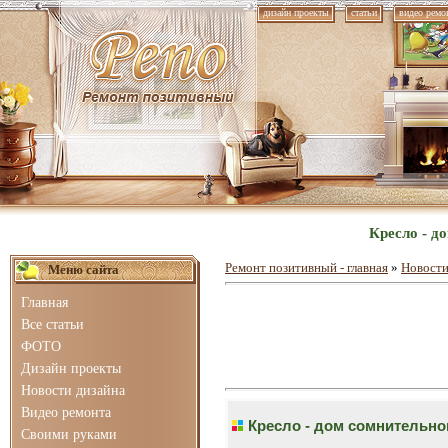
дизайн проекты
статьи
видео ремо
Кресло - д
Ремонт позитивный - главная
»
Новости
Меню сайта
Главная
Все статьи
ФОТО
Дизайн проекты
Новости дизайна
Видео ремонта
Кресло - дом сомнительно
Своими руками