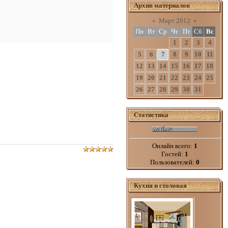
Архив материалов
«
Март 2012
»
Пн
Вт
Ср
Чт
Пт
Сб
Вс
1
2
3
4
5
6
7
8
9
10
11
12
13
14
15
16
17
18
19
20
21
22
23
24
25
26
27
28
29
30
31
Статистика
Онлайн всего:
1
Гостей:
1
Пользователей:
0
Кухня и столовая