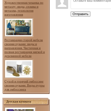
Художественная чеканка по
металлу: виды, сплавы и
металлы, технология
Отправить
изготовления
Реставрация старой мебели
своими руками: виды и
направления. Частичная и
полная реставрация мягкой и
деревянной мебели
Сухой и горячий эмбоссинг
своими руками. Виды пудры
для эмбоссинга
Детская комната