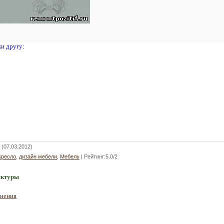
жи другу:
(07.03.2012)
кресло
,
дизайн мебели
,
Мебель
|
Рейтинг
:
5.0
/
2
ектуры
инения