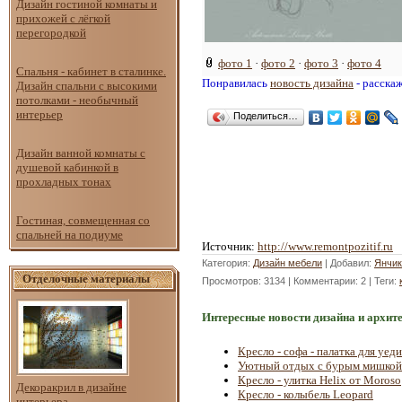
Дизайн гостиной комнаты и
прихожей с лёгкой
перегородкой
фото 1
·
фото 2
·
фото 3
·
фото 4
Спальня - кабинет в сталинке.
Понравилась
новость дизайна
- расска
Дизайн спальни с высокими
потолками - необычный
интерьер
Поделиться…
Дизайн ванной комнаты с
душевой кабинкой в
прохладных тонах
Гостиная, совмещенная со
спальней на подиуме
Источник
:
http://www.remontpozitif.ru
Категория
:
Дизайн мебели
|
Добавил
:
Янчик
Отделочные материалы
Просмотров
: 3134 |
Комментарии
: 2 |
Теги
:
Интересные новости дизайна и архит
Кресло - софа - палатка для уед
Уютный отдых с бурым мишкой
Кресло - улитка Helix от Moroso
Декоракрил в дизайне
Кресло - колыбель Leopard
интерьера