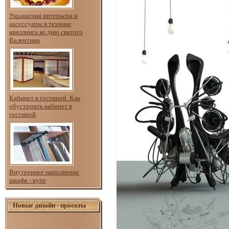
Украшения интерьера и
аксессуары в технике
квиллинга ко дню святого
Валентина
Кабинет в гостиной. Как
обустроить кабинет в
гостиной
Внутреннее наполнение
шкафа - купе
Новые дизайн - проекты