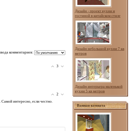
Дизайн - проект кухни и
гостиной в китайском стиле
Дизайн небольшой кухни 7 кв
вода комментариев:
метров
3
Дизайн интерьера маленькой
кухни 5 кв метров
2
. Самой интересно, если честно.
Ванная комната