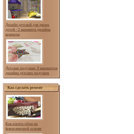
Дизайн детской для двоих
детей - 2 варианта дизайна
комнаты
Детские подушки. 9 вариантов
дизайна детских подушек
Как сделать ремонт
Как клеить обои на
флизелиновой основе