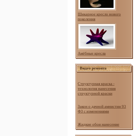
Шикарное кресло нового
поколения
Амёбные кресла
Видео ремонта
Структурная краска -
технология нанесения
структурной краски
Закон о дачной амнистии 93
ФЗ с изменениями
Жидкие обои нанесение