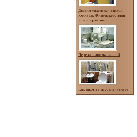
Дизайн маленькой ванной
комнаты. Жизнерадостный
интерьер ванной
Перепланировка ванной
Как закрыть трубы в туалете