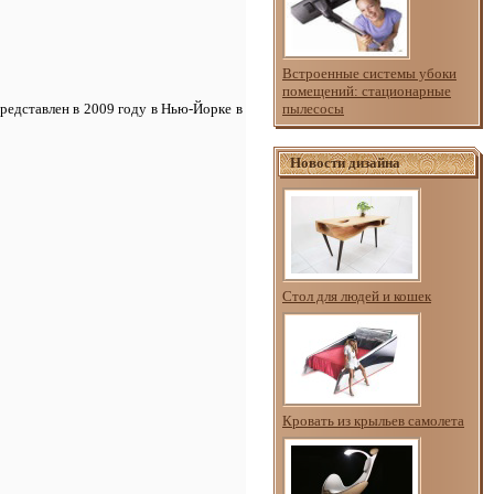
Встроенные системы убоки
помещений: стационарные
редставлен в 2009 году в Нью-Йорке в
пылесосы
Новости дизайна
Стол для людей и кошек
Кровать из крыльев самолета