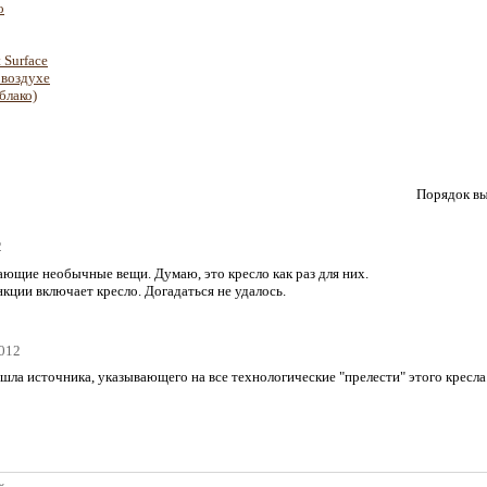
о
 Surface
 воздухе
блако)
Порядок вы
2
ающие необычные вещи. Думаю, это кресло как раз для них.
нкции включает кресло. Догадаться не удалось.
2012
ашла источника, указывающего на все технологические "прелести" этого кресла