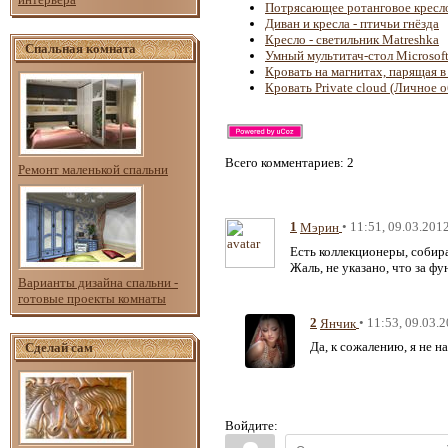
Потрясающее ротанговое кресл
Диван и кресла - птичьи гнёзда
Кресло - светильник Matreshka
Спальная комната
Умный мультитач-стол Microsoft
Кровать на магнитах, парящая в
Кровать Private cloud (Личное о
Всего комментариев
: 2
Ремонт маленькой спальни
1
• 11:51, 09.03.201
Мэрин
Есть коллекционеры, собир
Жаль, не указано, что за фу
Варианты дизайна спальни -
готовые проекты комнаты
2
• 11:53, 09.03.
Янчик
Да, к сожалению, я не н
Сделай сам
Войдите: