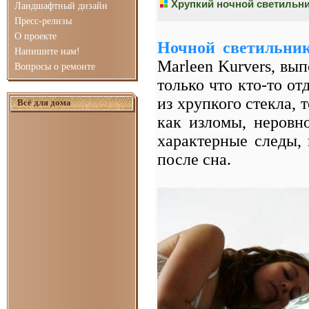
Хрупкий ночной светильни
Ландшафтный дизайн
Пресс-релизы
О проекте
Ночной светильник 
Напишите нам!
Marleen Kurvers, вы
Вопросы о ремонте
только что кто-то от
из хрупкого стекла, 
Всё для дома
как изломы, неровно
характерные следы, 
после сна.