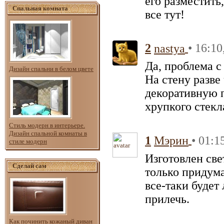
его разместить
Спальная комната
все тут!
2
• 16:10
nastya
Да, проблема 
Дизайн спальни в белом цвете
На стену разве
декоративную п
хрупкого стекл
Стиль модерн в интерьере.
Дизайн спальной комнаты в
1
• 01:1
Мэрин
стиле модерн
Изготовлен све
Сделай сам
только придума
все-таки будет
прилечь.
Как починить кожаный диван