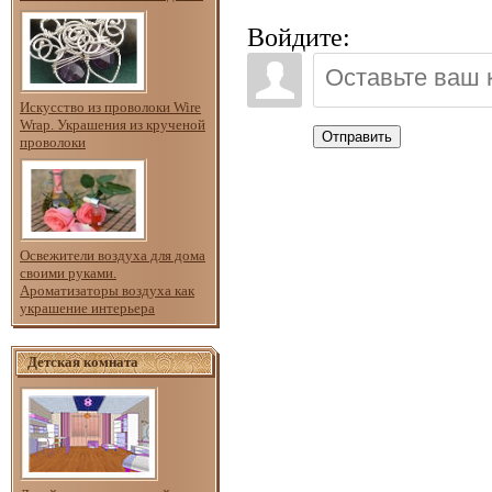
Войдите:
Искусство из проволоки Wire
Wrap. Украшения из крученой
Отправить
проволоки
Освежители воздуха для дома
своими руками.
Ароматизаторы воздуха как
украшение интерьера
Детская комната