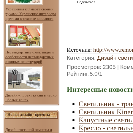
Поделиться…
Украшения к 8 марта своими
руками. Украшение интерьера
цветами в технике квиллинга
Источник
:
http://www.remon
Нестандартные окна: виды и
Категория
:
Дизайн свет
особенности нестандартных
оконных конструкций
Просмотров
: 2305 |
Ком
Рейтинг
:
5.0
/
1
Интересные новости
Дизайн - проект кухни в черно
- белых тонах
Светильник - тра
Светильник Kinem
Новые дизайн - проекты
Капустные свети
Кресло - светиль
Дизайн гостиной комнаты и