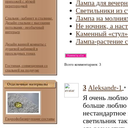
прихожей с лёгкой
Лампа для вечерн
перегородкой
Светильники из с
Лампа на молния
Спальня - кабинет в сталинке.
Дизайн спальни с высокими
Не ночник, а нас
потолками - необычный
интерьер
Каменный «стул»
Лампа-растение 
Дизайн ванной комнаты с
душевой кабинкой в
прохладных тонах
Всего комментариев
: 3
Гостиная, совмещенная со
спальней на подиуме
Отделочные материалы
3
•
Aleksandr-1
Я очень люблю
больше люблю 
нестандартное
Гидрофобизирующие составы
светильник так