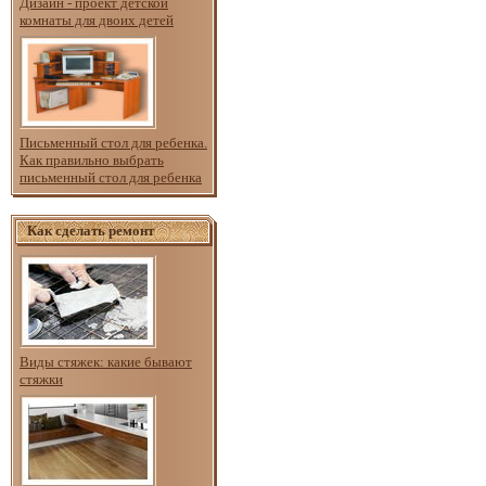
Дизайн - проект детской
комнаты для двоих детей
Письменный стол для ребенка.
Как правильно выбрать
письменный стол для ребенка
Как сделать ремонт
Виды стяжек: какие бывают
стяжки