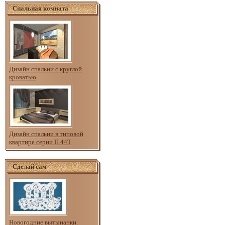
Спальная комната
Дизайн спальни с круглой
кроватью
Дизайн спальни в типовой
квартире серии П 44Т
Сделай сам
Новогодние вытынанки.