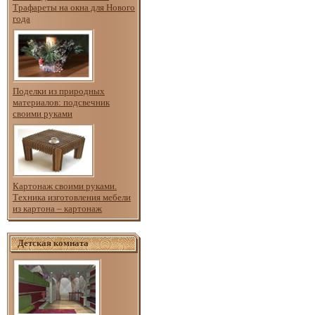
Трафареты на окна для Нового
года
Поделки из природных
материалов: подсвечник
своими руками
Картонаж своими руками.
Техника изготовления мебели
из картона – картонаж
Детская комната