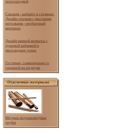
перегородкой
Спальня - кабинет в сталинке.
Дизайн спальни с высокими
потолками - необычный
интерьер
Дизайн ванной комнаты с
душевой кабинкой в
прохладных тонах
Гостиная, совмещенная со
спальней на подиуме
Отделочные материалы
Медные водопроводные
трубы