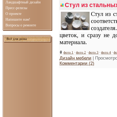
Ландшафтный дизайн
Стул из стальны
Пресс-релизы
Стул из с
О проекте
Напишите нам!
соответст
Вопросы о ремонте
создателя
цветок, и сразу не д
Всё для дома
материала.
фото 1
·
фото 2
·
фото 3
·
фото 4
·
фо
Дизайн мебели
| Просмотро
Комментарии (2)