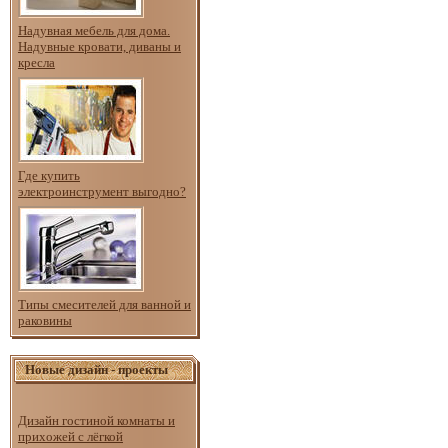
Надувная мебель для дома.
Надувные кровати, диваны и
кресла
Где купить
электроинструмент выгодно?
Типы смесителей для ванной и
раковины
Новые дизайн - проекты
Дизайн гостиной комнаты и
прихожей с лёгкой