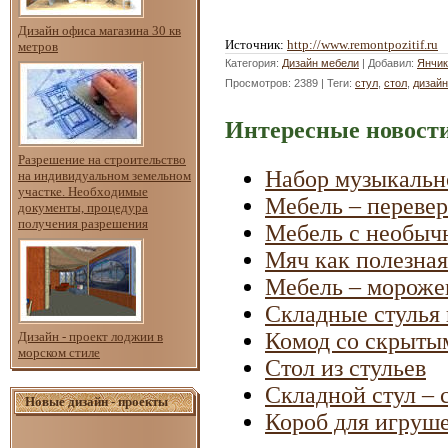
Дизайн офиса магазина 30 кв
Источник
:
http://www.remontpozitif.ru
метров
Категория
:
Дизайн мебели
|
Добавил
:
Янчик
Просмотров
: 2389 |
Теги
:
стул
,
стол
,
дизайн
Интересные новости
Разрешение на строительство
Набор музыкальн
на индивидуальном земельном
участке. Необходимые
Мебель – переве
документы, процедура
получения разрешения
Мебель с необыч
Мяч как полезная
Мебель – мороже
Складные стулья 
Комод со скрыты
Дизайн - проект лоджии в
морском стиле
Стол из стульев
Складной стул – 
Новые дизайн - проекты
Короб для игруше