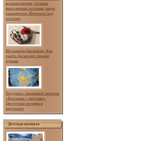
возникновения, техника
выполнения хохломы, виды
орнаментов. Интерьер под
хохлому
Игольницы бискорню. Как
сшить бискорню своими
руками
Подушка с вышивкой лентами
«Корзинка с цветами».
Цветочные мотивы в
интерьере
Детская комната