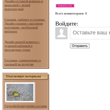
Дизайн гостиной комнаты и
прихожей с лёгкой
перегородкой
Всего комментариев
: 0
Спальня - кабинет в сталинке.
Войдите:
Дизайн спальни с высокими
потолками - необычный
интерьер
Дизайн ванной комнаты с
душевой кабинкой в
Отправить
прохладных тонах
Гостиная, совмещенная со
спальней на подиуме
Отделочные материалы
Гидрофобизирующие составы