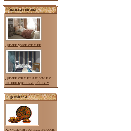
Спальная комната
Дизайн узкой спальни
Дизайн спальни для семьи с
новорожденным ребенком
Сделай сам
Хохломская роспись: история