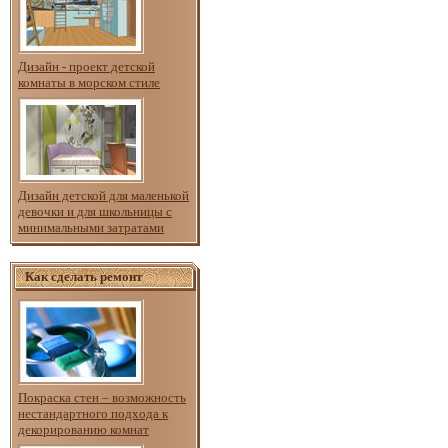
Дизайн - проект детской
комнаты в морском стиле
Дизайн детской для маленькой
девочки и для школьницы с
минимальными затратами
Как сделать ремонт
Покраска стен – возможность
нестандартного подхода к
декорированию комнат