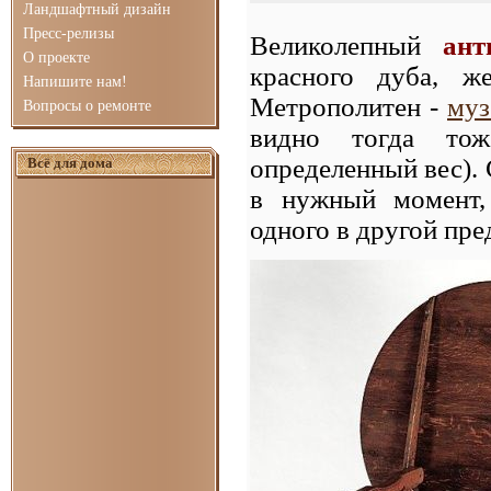
Ландшафтный дизайн
Пресс-релизы
Великолепный
ант
О проекте
красного дуба, ж
Напишите нам!
Метрополитен -
муз
Вопросы о ремонте
видно тогда тож
определенный вес). 
Всё для дома
в нужный момент, 
одного в другой пре