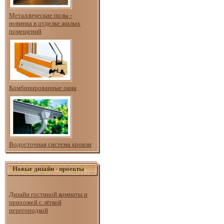
Металлические полы -
новинка в отделке жилых
помещений
Комбинированные окна
Водосточная система кровли
Новые дизайн - проекты
Дизайн гостиной комнаты и
прихожей с лёгкой
перегородкой