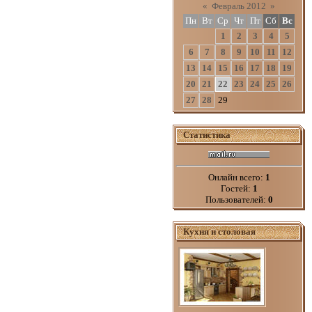
«
Февраль 2012
»
Пн
Вт
Ср
Чт
Пт
Сб
Вс
1
2
3
4
5
6
7
8
9
10
11
12
13
14
15
16
17
18
19
20
21
22
23
24
25
26
27
28
29
Статистика
Онлайн всего:
1
Гостей:
1
Пользователей:
0
Кухня и столовая