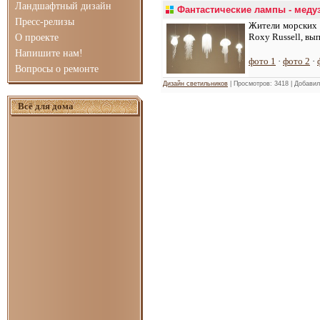
Ландшафтный дизайн
Фантастические лампы - меду
Пресс-релизы
Жители морских 
Roxy Russell, вы
О проекте
Напишите нам!
фото 1
·
фото 2
·
Вопросы о ремонте
Дизайн светильников
| Просмотров: 3418 | Добави
Всё для дома