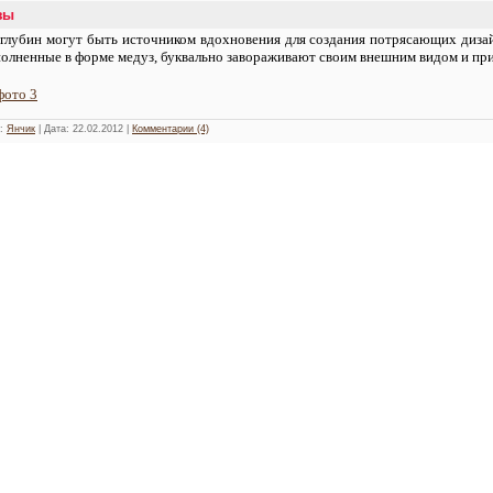
зы
глубин могут быть источником вдохновения для создания потрясающих дизай
полненные в форме медуз, буквально завораживают своим внешним видом и пр
фото 3
л:
Янчик
| Дата:
22.02.2012
|
Комментарии (4)