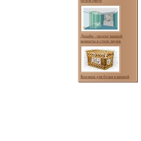
белом цвете
Дизайн - проект ванной
комнаты в стиле лаунж
Корзина для белья в ванной