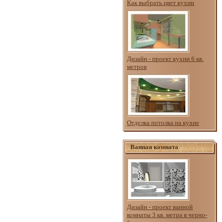
Как выбрать цвет кухни
Дизайн - проект кухни 6 кв.
метров
Отделка потолка на кухне
Ванная комната
Дизайн - проект ванной
комнаты 3 кв. метра в черно-