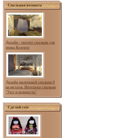
Спальная комната
Дизайн - проект спальни для
знака Козерог
Дизайн маленькой спальни 9
кв метров. Интерьер спальни
"Уют и нежность"
Сделай сам