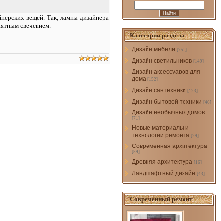
нерских вещей. Так, лампы дизайнера
иятным свечением.
Категории раздела
Дизайн мебели
[751]
Дизайн светильников
[149]
Дизайн аксессуаров для
дома
[152]
Дизайн сантехники
[123]
Дизайн бытовой техники
[46]
Дизайн необычных домов
[71]
Новые материалы и
технологии ремонта
[29]
Современная архитектура
[59]
Древняя архитектура
[16]
Ландшафтный дизайн
[43]
Современный ремонт