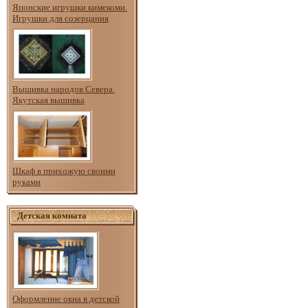
Японские игрушки кимекоми.
Игрушки для созерцания
Вышивка народов Севера.
Якутская вышивка
Шкаф в прихожую своими
руками
Детская комната
Оформление окна в детской