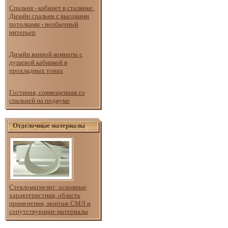
Спальня - кабинет в сталинке.
Дизайн спальни с высокими
потолками - необычный
интерьер
Дизайн ванной комнаты с
душевой кабинкой в
прохладных тонах
Гостиная, совмещенная со
спальней на подиуме
Отделочные материалы
Стекломагнезит: основные
характеристики, область
применения, монтаж СМЛ и
сопутствующие материалы