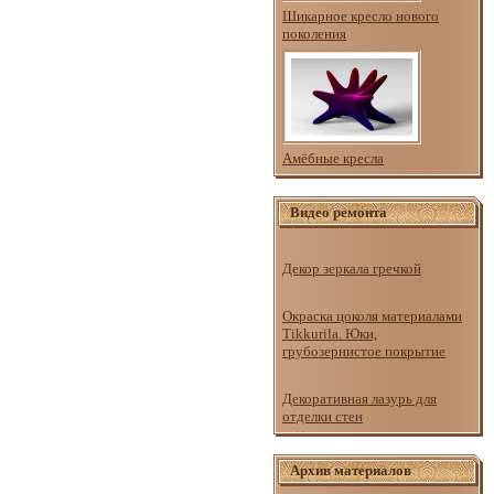
Шикарное кресло нового
поколения
Амёбные кресла
Видео ремонта
Декор зеркала гречкой
Окраска цоколя материалами
Tikkurila. Юки,
грубозернистое покрытие
Декоративная лазурь для
отделки стен
Архив материалов