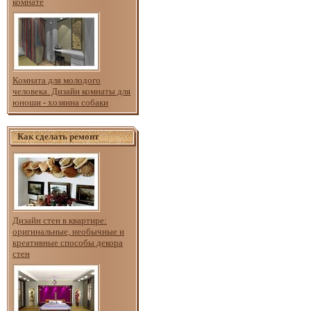
комнате
Комната для молодого
человека. Дизайн комнаты для
юноши - хозяина собаки
Как сделать ремонт
Дизайн стен в квартире:
оригинальные, необычные и
креативные способы декора
стен