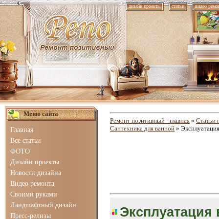
дизайн проекты
статьи
видео ремо
Меню сайта
Ремонт позитивный - главная
»
Статьи 
Сантехника для ванной
» Эксплуатация
Главная
Все статьи
ФОТО
Дизайн проекты
Новости дизайна
Видео ремонта
Своими руками
Ландшафтный дизайн
Эксплуатация 
Пресс-релизы