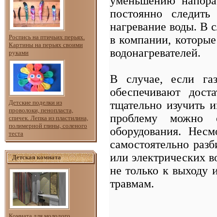
уменьшению напора
постоянно следить
нагревание воды. В 
в компании, которые
Роспись на птичьих перьях.
Картины на перьях своими
водонагревателей.
руками
В случае, если га
обеспечивают дост
тщательно изучить 
Детские поделки из
проволоки, пенопласта,
проблему можно о
спичек. Лепка из пластилина,
полимерной глины, соленого
оборудования. Нес
теста
самостоятельно раз
или электрических в
Детская комната
не только к выходу 
травмам.
Комната для молодого