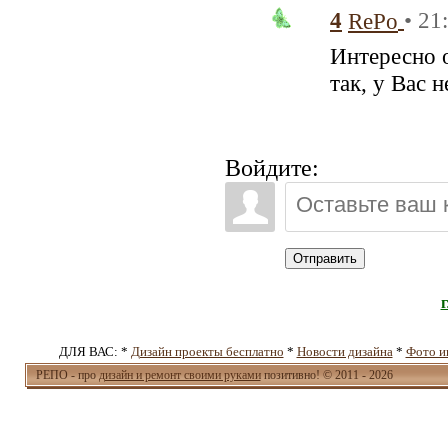
4
• 21
RePo
Интересно о
так, у Вас 
Войдите:
Отправить
ДЛЯ ВАС: *
Дизайн проекты бесплатно
*
Новости дизайна
*
Фото и
РЕПО - про
дизайн и ремонт своими руками
позитивно! © 2011 - 2026