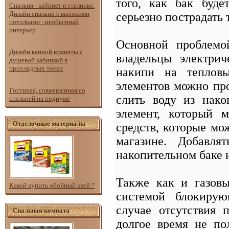
того, как бак буде
Спальня - кабинет в сталинке.
Дизайн спальни с высокими
серьезно пострадать
потолками - необычный
интерьер
Основной проблемо
Дизайн ванной комнаты с
владельцы электрич
душевой кабинкой в
прохладных тонах
накипи на тепловы
элементов можно про
Гостиная, совмещенная со
слить воду из нако
спальней на подиуме
элемент, который 
Отделочные материалы
средств, которые мо
магазине. Добавля
накопительном баке 
Также как и газовы
Какой купить обойный клей ?
системой блокирую
случае отсутствия 
Спальная комната
долгое время не пол