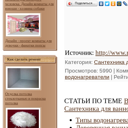
Поделиться…
человека. Дизайн комнаты для
юноши - хозяина собаки
Дизайн - проект комнаты для
девочки - фанатки попсы
Источник
:
http://www.
Как сделать ремонт
Категория
:
Сантехника 
Просмотров
: 5990 |
Ком
водонагреватели
|
Рейт
Отделка потолка
стеклотканью и покраска
СТАТЬИ ПО ТЕМЕ
В
потолка
Сантехника для ванн
Типы водонагрев
Деревянная ванна