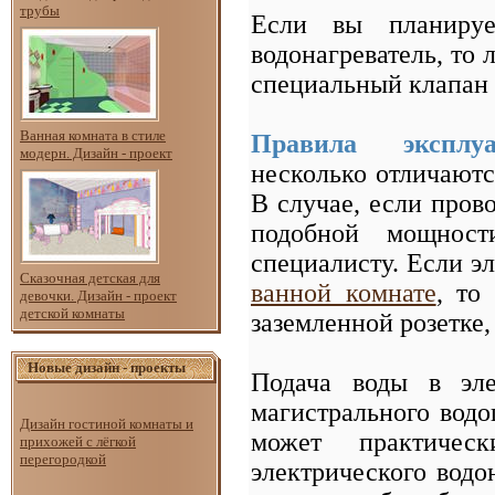
трубы
Если вы планируе
водонагреватель, то 
специальный клапан с
Ванная комната в стиле
Правила эксплуа
модерн. Дизайн - проект
несколько отличаютс
В случае, если пров
подобной мощнос
специалисту. Если эл
Сказочная детская для
ванной комнате
, то
девочки. Дизайн - проект
детской комнаты
заземленной розетке
Новые дизайн - проекты
Подача воды в эле
магистрального водо
Дизайн гостиной комнаты и
может практичес
прихожей с лёгкой
перегородкой
электрического водо