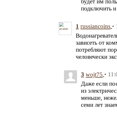
будет им пол
подключить и
1
•
russiancoins
Водонагреватели
зависеть от ко
потребляют пор
человечески экс
3
• 11:
wojt75
Даже если по
из электричес
меньше, неже
семи лет знае