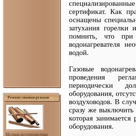
специализированны
сертификат. Как п
оснащены специальн
затухания горелки 
помнить, что при
водонагревателя не
водой.
Газовые водонагре
проведения регл
периодически до
оборудования, отсутс
Ремонт своими руками
воздуховодов. В слу
сразу же выключить 
которая занимается
оборудования.
Медные водопроводные