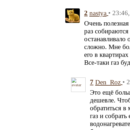
2
• 23:46
nastya
Очень полезная 
раз собираются
останавливало о
сложно. Мне бол
его в квартирах
Все-таки газ бу
7
• 
Den_Roz
Это ещё больш
дешевле. Чтоб
обратиться в 
газ и собрать
водонагревате