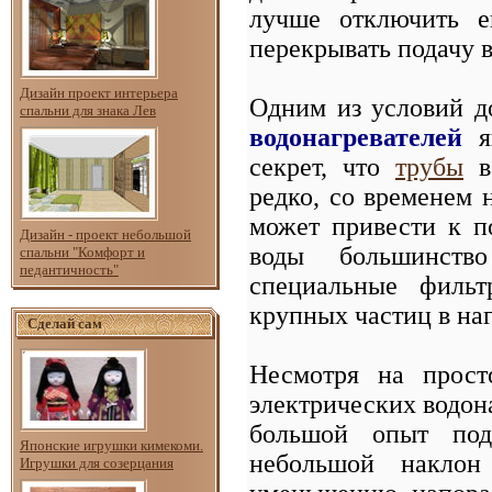
лучше отключить е
перекрывать подачу 
Дизайн проект интерьера
Одним из условий 
спальни для знака Лев
водонагревателей
яв
секрет, что
трубы
в 
редко, со временем 
может привести к п
Дизайн - проект небольшой
воды большинство
спальни "Комфорт и
педантичность"
специальные фильт
крупных частиц в на
Сделай сам
Несмотря на прост
электрических водон
большой опыт под
Японские игрушки кимекоми.
небольшой наклон
Игрушки для созерцания