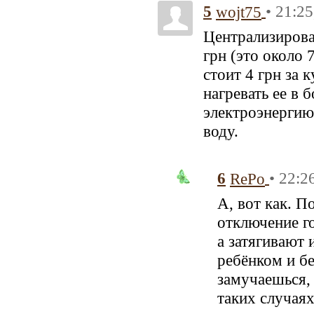
5
• 21:25
wojt75
Централизирован
грн (это около 
стоит 4 грн за 
нагревать ее в 
электроэнергию
воду.
6
• 22:2
RePo
А, вот как. П
отключение г
а затягивают 
ребёнком и б
замучаешься, 
таких случаях