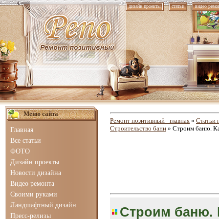
дизайн проекты
статьи
видео ремо
Меню сайта
Ремонт позитивный - главная
»
Статьи 
Строительство бани
» Строим баню. Ка
Главная
Все статьи
ФОТО
Дизайн проекты
Новости дизайна
Видео ремонта
Своими руками
Ландшафтный дизайн
Строим баню. 
Пресс-релизы