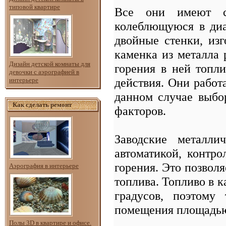
типовой квартире
Все они имеют ср
колеблющуюся в диа
двойные стенки, изг
каменка из металла 
Дизайн детской комнаты для
горения в ней топли
девочки с аэрографией в
действия. Они работ
интерьере
данном случае выбо
Как сделать ремонт
факторов.
Заводские металли
автоматикой, контр
горения. Это позвол
Аэрография в интерьере
топлива. Топливо в к
градусов, поэтому 
помещения площадью 
Полы 3D в квартире и офисе.