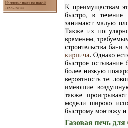
Наливные полы по новой
К преимуществам э
технологии
быстро, в течение 
занимают малую пло
Также их популярн
временем, требуемым
строительства бани 
кирпича
. Однако ест
быстрое остывание б
более низкую пожаро
вероятность тепловог
имеющие воздушную
также проигрывают
модели широко испо
быстрому монтажу и
Газовая печь для