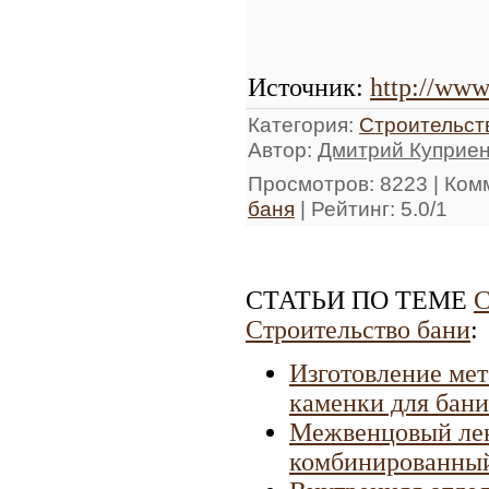
Источник
:
http://www
Категория
:
Строительст
Автор
:
Дмитрий Куприе
Просмотров
: 8223 |
Ком
баня
|
Рейтинг
:
5.0
/
1
СТАТЬИ ПО ТЕМЕ
С
Строительство бани
:
Изготовление ме
каменки для бан
Межвенцовый лен
комбинированный