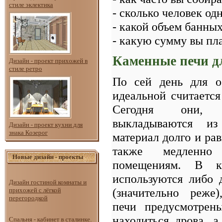
стиле эклектика
- сколько человек од
- какой объем банны
- какую сумму вы пл
Каменные печи д
Дизайн - проект прихожей в
стиле ретро
По сей день для о
идеальной считаетс
Сегодня они, 
выкладываются из
Дизайн - проект кухни для
знака Козерог
материал долго и рав
также медленно
Новые дизайн - проекты
помещениям. В ка
используются либо 
Дизайн гостиной комнаты и
(значительно реже
прихожей с лёгкой
перегородкой
печи предусмотрен
находиться дрова, а
Спальня - кабинет в сталинке.