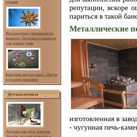
руками
репутации, вскоре о
париться в такой бане
Металлические п
Интерьерные украшения из
макарон. Поделки из макарон
для декора дома
Квиллинг мастер класс. Цветы
в технике квиллинг
Детская комната
изготовленная в заво
- чугунная печь-каме
Детская для двух девочек.
Дизайн детской комнаты в