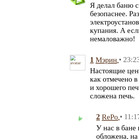
Я делал баню с
безопаснее. Ра
электроустано
купания. А есл
немаловажно!
1
• 23:2
Мэрин
Настоящие цен
как отмечено в 
и хорошего печ
сложена печь.
2
• 11:1
RePo
У нас в бане
обложена, на