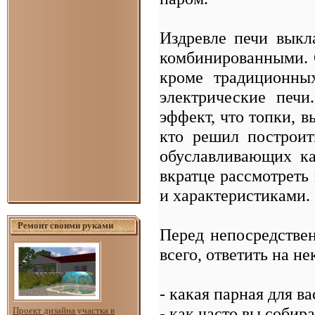
Издревле печи выкл
комбинированными.
кроме традиционных
электрические печи
эффект, что топки, 
кто решил построит
обуславливающих ка
вкратце рассмотреть
и характеристиками.
Ремонт своими руками
Перед непосредстве
всего, ответить на н
- какая парная для в
- как часто вы собир
Проект дизайна участка в