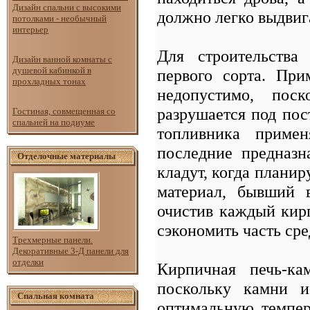
Дизайн спальни с высокими
должно легко выдвига
потолками - необычный
интерьер
Для строительств
Дизайн ванной комнаты с
душевой кабинкой в
первого сорта. При
прохладных тонах
недопустимо, поск
разрушается под пос
Гостиная, совмещенная со
спальней на подиуме
топливника приме
последние предназн
Отделочные материалы
кладут, когда планир
материал, бывший в
очистив каждый кирп
сэкономить часть сре
Трехмерные панели.
Декоративные 3-Д панели для
отделки
Кирпичная печь-к
поскольку камни и
Спальная комната
оптимальную темпер