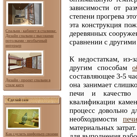
зависимости от ра
степени прогрева это
эта конструкция пож
Спальня - кабинет в сталинке.
деревянных сооруже
Дизайн спальни с высокими
сравнении с другими
потолками - необычный
интерьер
К недостаткам, из-
другим способам
о
составляющее 3-5 час
Дизайн - проект спальни в
она занимает слишко
стиле китч
печи и качество 
квалификации камен
Сделай сам
процесс довольно д
необходимости
печ
материальных затрат.
Как сделать шифоньер своими
для выполнения рабо