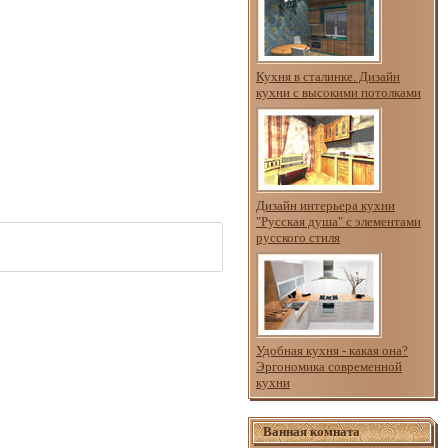
Кухня в сталинке. Дизайн
кухни с высокими потолками
Дизайн интерьера кухни
"Русская душа" с элементами
русского стиля
Удобная кухня - какая она?
Эргономика современной
кухни
Ванная комната