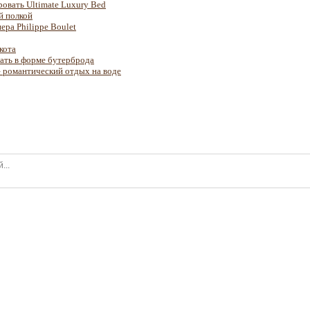
ровать Ultimate Luxury Bed
й полкой
ера Philippe Boulet
кота
вать в форме бутерброда
 романтический отдых на воде