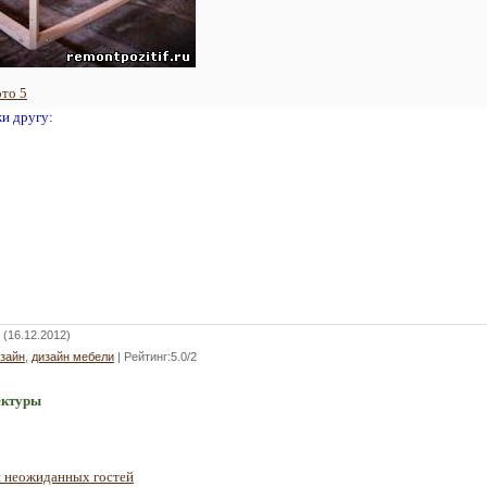
то 5
жи другу:
(16.12.2012)
зайн
,
дизайн мебели
|
Рейтинг
:
5.0
/
2
ектуры
й неожиданных гостей