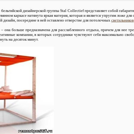
 бельгийской дизайнерской группы Stal Collectief представляет собой габар
ревянном каркасе натянута яркая материя, которая и является упругим ложе для
 дизайн, посередине в ней оставлено отверстие для потолочных
светильников
а – она больше предназначена для расслабленного отдыха, причем для нее тр
еативные компании, в которых сотрудники чувствуют себя максимально свобо
снуть на десяток минут.