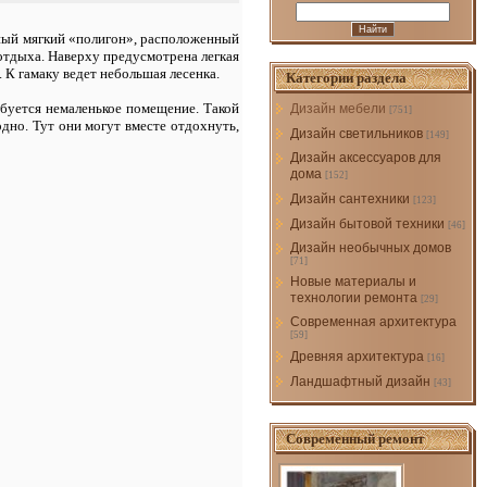
итный мягкий «полигон», расположенный
 отдыха. Наверху предусмотрена легкая
. К гамаку ведет небольшая лесенка.
Категории раздела
ебуется немаленькое помещение. Такой
Дизайн мебели
[751]
дно. Тут они могут вместе отдохнуть,
Дизайн светильников
[149]
Дизайн аксессуаров для
дома
[152]
Дизайн сантехники
[123]
Дизайн бытовой техники
[46]
Дизайн необычных домов
[71]
Новые материалы и
технологии ремонта
[29]
Современная архитектура
[59]
Древняя архитектура
[16]
Ландшафтный дизайн
[43]
Современный ремонт