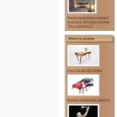
Дизайн маленькой спальни 9
кв метров. Интерьер спальни
"Уют и нежность"
Новости дизайна
Стол для людей и кошек
Кровать из крыльев самолета