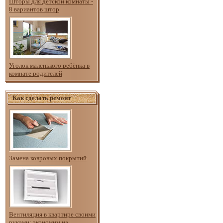
Шторы для детской комнаты -
8 вариантов штор
Уголок маленького ребёнка в
комнате родителей
Как сделать ремонт
Замена ковровых покрытий
Вентиляция в квартире своими
руками: экономим на