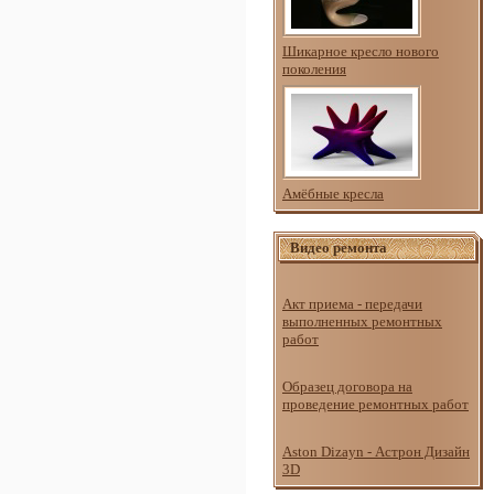
Шикарное кресло нового
поколения
Амёбные кресла
Видео ремонта
Акт приема - передачи
выполненных ремонтных
работ
Образец договора на
проведение ремонтных работ
Aston Dizayn - Астрон Дизайн
3D