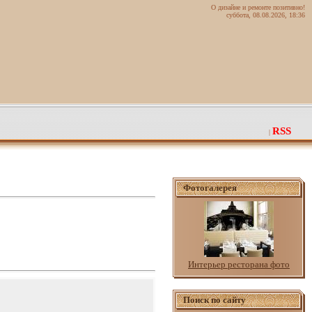
О дизайне и ремонте позитивно!
суббота, 08.08.2026, 18:36
RSS
|
Фотогалерея
Интерьер ресторана фото
Поиск по сайту