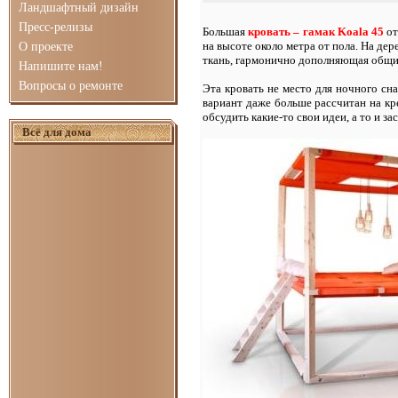
Ландшафтный дизайн
Пресс-релизы
Большая
кровать – гамак Koala 45
от
на высоте около метра от пола. На де
О проекте
ткань, гармонично дополняющая общий
Напишите нам!
Вопросы о ремонте
Эта кровать не место для ночного сн
вариант даже больше рассчитан на кр
обсудить какие-то свои идеи, а то и за
Всё для дома