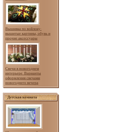
Вышивка по войлоку:
вышитые картины, обувь и
прочие аксессуары
Свечи в новогоднем
интерьере. Варианты
оформления свечами
новогоднего вечера
Детская комната