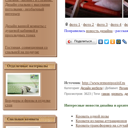
Дизайн спальни с высокими
потолками - необычный
интерьер
фото 1
·
фото 2
·
фото 3
·
фото 4
·
фо
Дизайн ванной комнаты с
душевой кабинкой в
Понравилась
новость дизайна
- расска
прохладных тонах
Поделиться…
Гостиная, совмещенная со
спальней на подиуме
Отделочные материалы
Источник
:
http://www.remontpozitif.ru
Категория
:
Дизайн мебели
|
Добавил
:
Янчик
Просмотров
: 3623 |
Теги
:
гамак
,
кровать
,
ди
Бордюры и фризы в отделке
стен
Интересные новости дизайна и архит
Кровать одной позы
Спальная комната
Кровати из парка аттракционов
Кровать-трансформер на случа