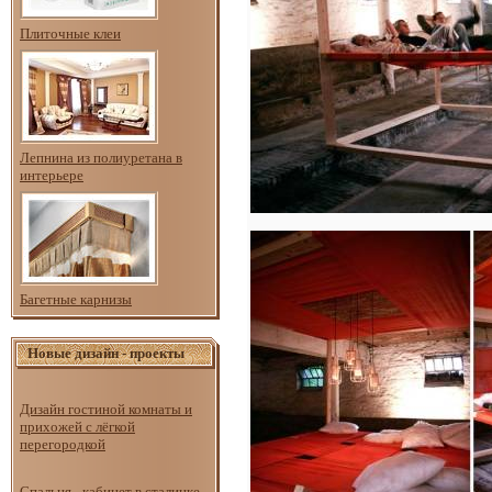
Плиточные клеи
Лепнина из полиуретана в
интерьере
Багетные карнизы
Новые дизайн - проекты
Дизайн гостиной комнаты и
прихожей с лёгкой
перегородкой
Спальня - кабинет в сталинке.