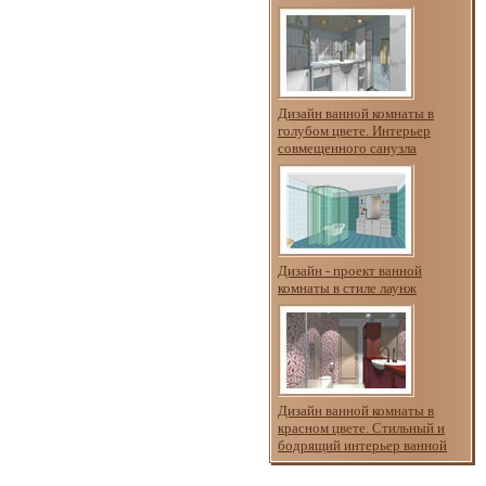
Дизайн ванной комнаты в
голубом цвете. Интерьер
совмещенного санузла
Дизайн - проект ванной
комнаты в стиле лаунж
Дизайн ванной комнаты в
красном цвете. Стильный и
бодрящий интерьер ванной