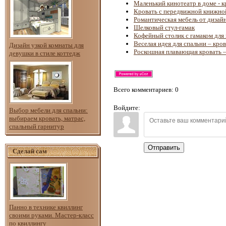
Маленький кинотеатр в доме - к
Кровать с передвижной книжно
Романтическая мебель от дизайн
Шелковый стул-гамак
Кофейный столик с гамаком для 
Веселая идея для спальни – кро
Дизайн узкой комнаты для
Роскошная плавающая кровать –
девушки в стиле коттедж
Всего комментариев
: 0
Войдите:
Выбор мебели для спальни:
выбираем кровать, матрас,
спальный гарнитур
Отправить
Сделай сам
Панно в технике квиллинг
своими руками. Мастер-класс
по квиллингу