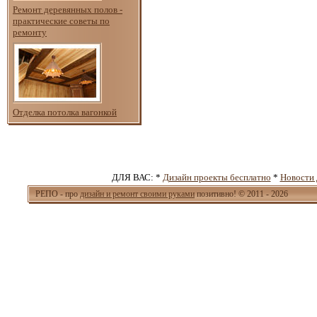
Ремонт деревянных полов -
практические советы по
ремонту
Отделка потолка вагонкой
ДЛЯ ВАС: *
Дизайн проекты бесплатно
*
Новости 
РЕПО - про
дизайн и ремонт своими руками
позитивно! © 2011 - 2026