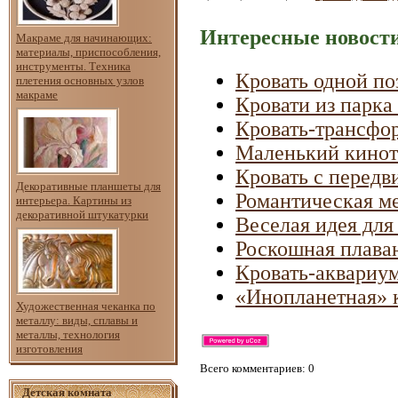
Интересные новости
Макраме для начинающих:
материалы, приспособления,
инструменты. Техника
Кровать одной по
плетения основных узлов
макраме
Кровати из парка
Кровать-трансфо
Маленький киноте
Кровать с перед
Декоративные планшеты для
Романтическая ме
интерьера. Картины из
декоративной штукатурки
Веселая идея для
Роскошная плаваю
Кровать-аквариум
«Инопланетная» 
Художественная чеканка по
металлу: виды, сплавы и
металлы, технология
изготовления
Всего комментариев
: 0
Детская комната