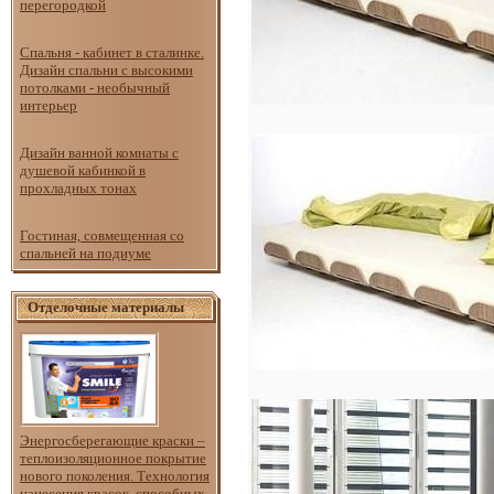
перегородкой
Спальня - кабинет в сталинке.
Дизайн спальни с высокими
потолками - необычный
интерьер
Дизайн ванной комнаты с
душевой кабинкой в
прохладных тонах
Гостиная, совмещенная со
спальней на подиуме
Отделочные материалы
Энергосберегающие краски –
теплоизоляционное покрытие
нового поколения. Технология
нанесения красок, способных