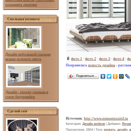
сохранять энергию
Спальная комната
Дизайн небольшой спальни
фото 1
·
фото 2
·
фото 3
·
фото 4
·
фо
нежно-зеленого цвета
Понравилась
новость дизайна
- расска
Поделиться…
Дизайн - проект спальни в
стиле бидермайер
Сделай сам
Источник
:
http://www.remontpozitif.ru
Категория
:
Дизайн мебели
|
Добавил
:
Янчик
Просмотров
: 2804 |
Теги
:
кровать
,
дизайн
,
д