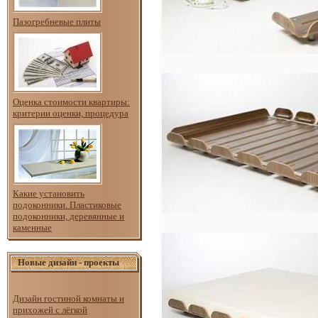
Пазогребневые плиты
Оценка стоимости квартиры:
критерии оценки, процедура
Какие установить
подоконники. Пластиковые
подоконники, деревянные и
каменные
Новые дизайн - проекты
Дизайн гостиной комнаты и
прихожей с лёгкой