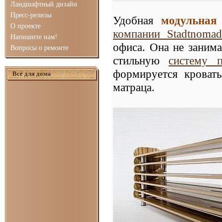
Ландшафтный дизайн
Пресс-релизы
Удобная
модульная 
О проекте
компании Stadtnomad
Напишите нам!
офиса. Она не занима
Вопросы о ремонте
стильную
систему п
формируется кроват
Всё для дома
матраца.