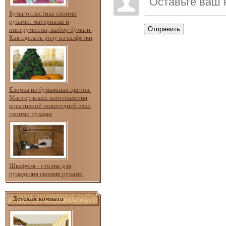
Бумагопластика своими
руками: материалы и
Отправить
инструменты, выбор бумаги.
Как сделать розу из салфетки
Елочка из бумажных цветов.
Мастер-класс изготовления
креативной новогодней елки
своими руками
Шкафчик - столик для
рукоделия своими руками
Детская комната