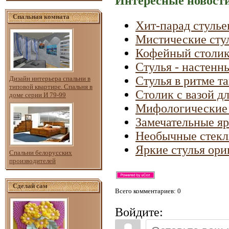
Интересные новости
Спальная комната
Хит-парад стулье
Мистические сту
Кофейный столик-
Стулья - настенн
Стулья в ритме т
Дизайн интерьера спальни в
типовой квартире. Спальня в
Столик с вазой дл
доме серии И 79-99
Мифологические с
Замечательные яр
Необычные стекл
Яркие стулья ори
Спальни белорусских
производителей
Сделай сам
Всего комментариев
: 0
Войдите: