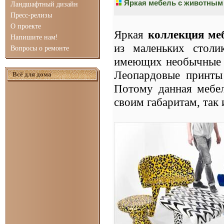
Яркая мебель с животным
Ландшафтный дизайн
Пресс-релизы
О проекте
Яркая
коллекция меб
Напишите нам!
из маленьких столи
Вопросы о ремонте
имеющих необычные ф
Леопардовые принты 
Всё для дома
Потому данная мебе
своим габаритам, так