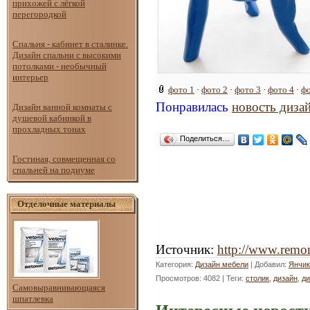
прихожей с лёгкой
перегородкой
Спальня - кабинет в сталинке.
Дизайн спальни с высокими
потолками - необычный
интерьер
фото 1
·
фото 2
·
фото 3
·
фото 4
·
фо
Понравилась
новость диза
Дизайн ванной комнаты с
душевой кабинкой в
прохладных тонах
Поделиться…
Гостиная, совмещенная со
спальней на подиуме
Отделочные материалы
Источник
:
http://www.remon
Категория
:
Дизайн мебели
|
Добавил
:
Янчик
Просмотров
: 4082 |
Теги
:
столик
,
дизайн
,
ди
Самовыравнивающаяся
шпатлевка