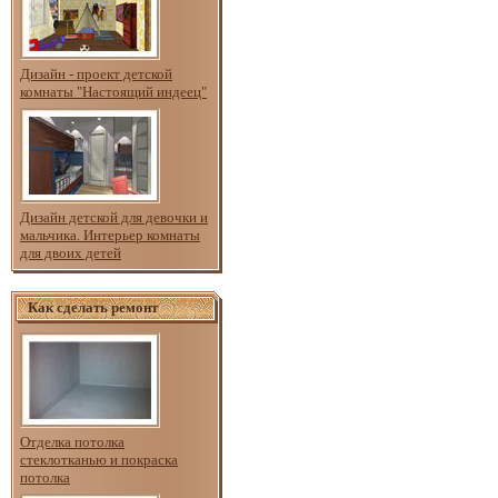
Дизайн - проект детской
комнаты "Настоящий индеец"
Дизайн детской для девочки и
мальчика. Интерьер комнаты
для двоих детей
Как сделать ремонт
Отделка потолка
стеклотканью и покраска
потолка