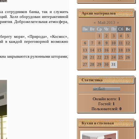
а сотрудников банка, так и служить
Архив материалов
аций. Холл оборудован интерактивной
приятия. Доброжелательная атмосфера,
«
Май 2013
»
Пн
Вт
Ср
Чт
Пт
Сб
Вс
1
2
3
4
5
берегу моря», «Природа», «Космос»,
ий в каждой переговорной возможно
6
7
8
9
10
11
12
13
14
15
16
17
18
19
 окна закрываются рулонными шторами;
20
21
22
23
24
25
26
27
28
29
30
31
Статистика
Онлайн всего:
1
Гостей:
1
Пользователей:
0
Кухня и столовая