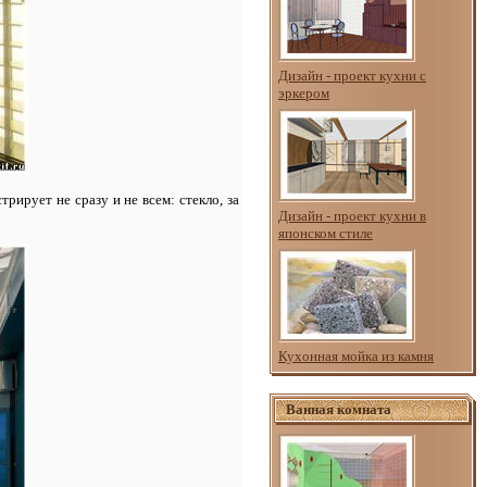
Дизайн - проект кухни с
эркером
рирует не сразу и не всем: стекло, за
Дизайн - проект кухни в
японском стиле
Кухонная мойка из камня
Ванная комната