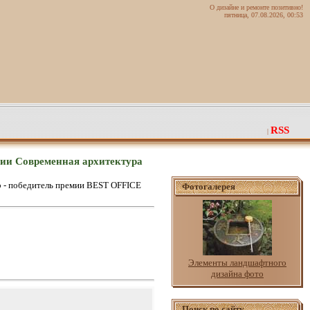
О дизайне и ремонте позитивно!
пятница, 07.08.2026, 00:53
RSS
|
рии Современная архитектура
b - победитель премии BEST OFFICE
Фотогалерея
Элементы ландшафтного
дизайна фото
Поиск по сайту