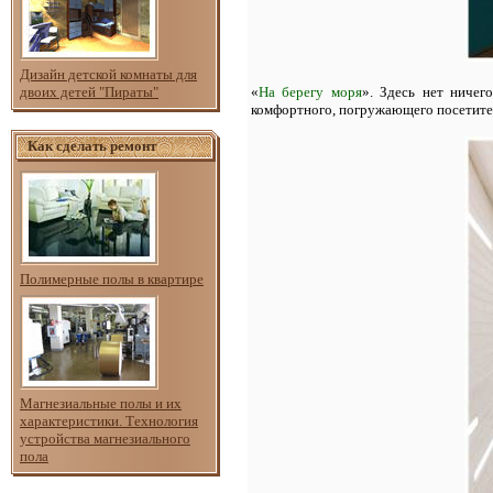
Дизайн детской комнаты для
двоих детей "Пираты"
«
На берегу моря
». Здесь нет ничег
комфортного, погружающего посетителя
Как сделать ремонт
Полимерные полы в квартире
Магнезиальные полы и их
характеристики. Технология
устройства магнезиального
пола