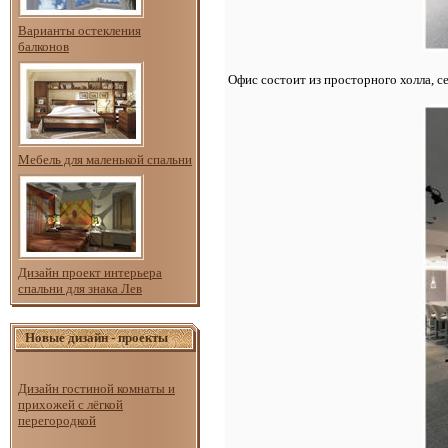
Варианты остекления
балконов
Офис состоит из просторного холла, 
Мебель для маленькой спальни
Дизайн проект интерьера
спальни для знака Лев
Новые дизайн - проекты
Дизайн гостиной комнаты и
прихожей с лёгкой
перегородкой