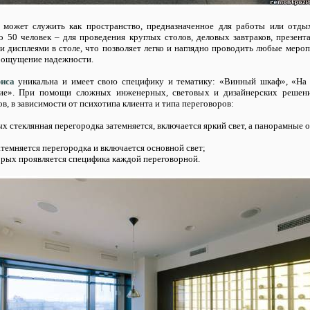
может служить как пространство, предназначенное для работы или отдых
о 50 человек – для проведения круглых столов, деловых завтраков, презент
и дисплеями в столе, что позволяет легко и наглядно проводить любые меро
т ощущение надежности.
иса
уникальна и имеет свою специфику и тематику: «Винный шкаф», «На 
ие». При помощи сложных инженерных, световых и дизайнерских решен
в, в зависимости от психотипа клиента и типа переговоров:
ых стеклянная перегородка затемняется, включается яркий свет, а панорамные
темняется перегородка и включается основной свет;
орых проявляется специфика каждой переговорной.