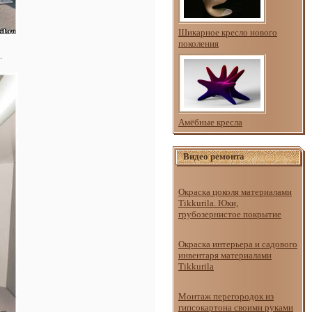
Шикарное кресло нового
поколения
.
Амёбные кресла
Видео ремонта
Окраска цоколя материалами
Tikkurila. Юки,
грубозернистое покрытие
Окраска интерьера и садового
инвентаря материалами
Tikkurila
Монтаж перегородок из
гипсокартона своими руками