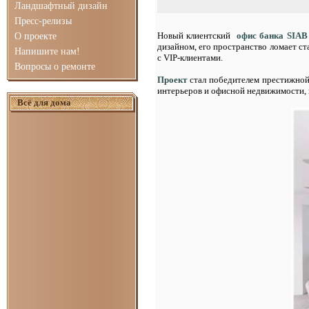
Ландшафтный дизайн
Пресс-релизы
Новый клиентский
офис банка SIAB
О проекте
дизайном, его пространство ломает с
Напишите нам!
с VIP-клиентами.
Вопросы о ремонте
Проект
стал победителем престижно
интерьеров и офисной недвижимости, 
Всё для дома