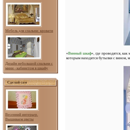
Мебель для спальни: кровати
«
Винный шкаф
», где проводятся, ка
которым находятся бутылки с вином, 
Дизайн небольшой спальни с
мини - кабинетом в шкафу
Сделай сам
Весенний интерьер.
Вышиваем цветы