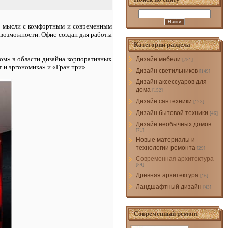
й мысли с комфортным и современным
 возможности. Офис создан для работы
Категории раздела
ом» в области дизайна корпоративных
Дизайн мебели
[751]
 и эргономика» и «Гран при».
Дизайн светильников
[149]
Дизайн аксессуаров для
дома
[152]
Дизайн сантехники
[123]
Дизайн бытовой техники
[46]
Дизайн необычных домов
[71]
Новые материалы и
технологии ремонта
[29]
Современная архитектура
[59]
Древняя архитектура
[16]
Ландшафтный дизайн
[43]
Современный ремонт