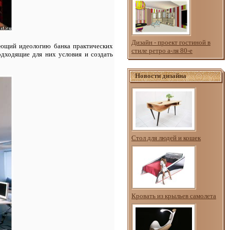
Дизайн - проект гостиной в
ающий идеологию банка практических
стиле ретро а-ля 80-е
дходящие для них условия и создать
Новости дизайна
Стол для людей и кошек
Кровать из крыльев самолета