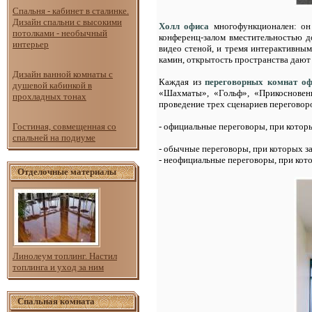
Спальня - кабинет в сталинке.
Дизайн спальни с высокими
Холл офиса
многофункционален: он 
потолками - необычный
конференц-залом вместительностью д
интерьер
видео стеной, и тремя интерактивным
камин, открытость пространства даю
Дизайн ванной комнаты с
Каждая из
переговорных комнат оф
душевой кабинкой в
«Шахматы», «Гольф», «Прикосновен
прохладных тонах
проведение трех сценариев переговоро
Гостиная, совмещенная со
- официальные переговоры, при котор
спальней на подиуме
- обычные переговоры, при которых за
- неофициальные переговоры, при кот
Отделочные материалы
Линолеум топлинг. Настил
топлинга и уход за ним
Спальная комната