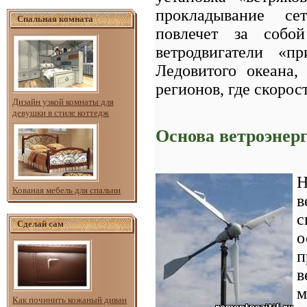
прокладывание се
Спальная комната
повлечет за собой
ветродвигатели «п
Ледовитого океана,
регионов, где скорос
Дизайн узкой комнаты для
девушки в стиле коттедж
Основа ветроэнер
Кованая мебель для спальни
в
с
Сделай сам
о
п
в
м
Как починить кожаный диван