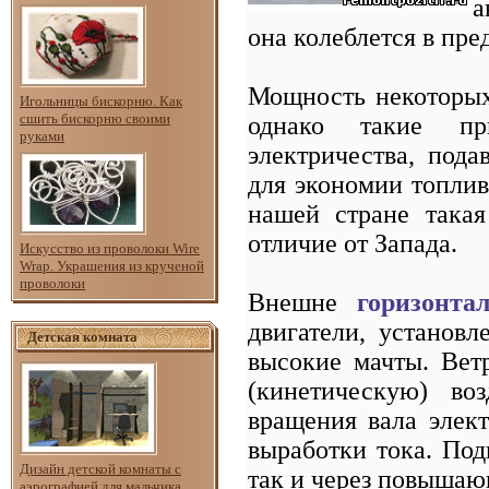
а
она колеблется в пре
Мощность некоторых 
Игольницы бискорню. Как
сшить бискорню своими
однако такие пр
руками
электричества, пода
для экономии топлив
нашей стране такая
отличие от Запада.
Искусство из проволоки Wire
Wrap. Украшения из крученой
проволоки
Внешне
горизонта
двигатели, установ
Детская комната
высокие мачты. Вет
(кинетическую) во
вращения вала элект
выработки тока. По
Дизайн детской комнаты с
так и через повышаю
аэрографией для мальчика