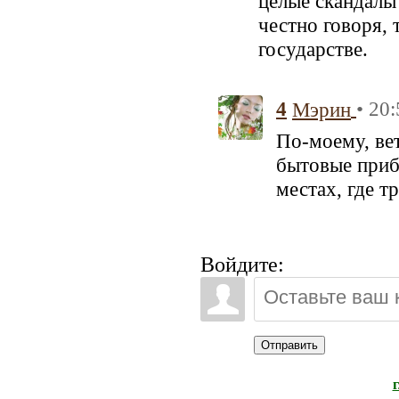
целые скандалы 
честно говоря, 
государстве.
4
• 20
Мэрин
По-моему, ве
бытовые приб
местах, где т
Войдите:
Отправить