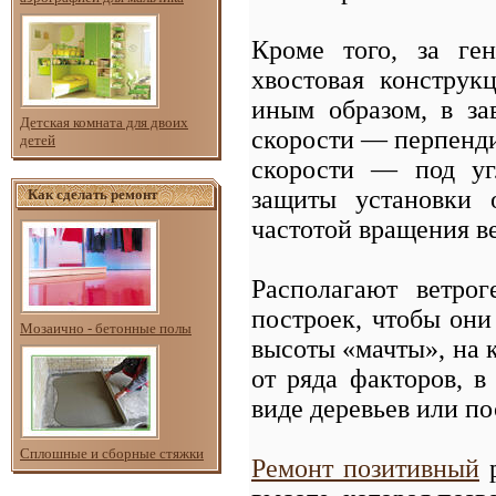
Кроме того, за ге
хвостовая конструк
иным образом, в за
Детская комната для двоих
скорости — перпенди
детей
скорости — под уг
защиты установки 
Как сделать ремонт
частотой вращения в
Располагают ветро
построек, чтобы они
Мозаично - бетонные полы
высоты «мачты», на к
от ряда факторов, в
виде деревьев или по
Сплошные и сборные стяжки
Ремонт позитивный
р