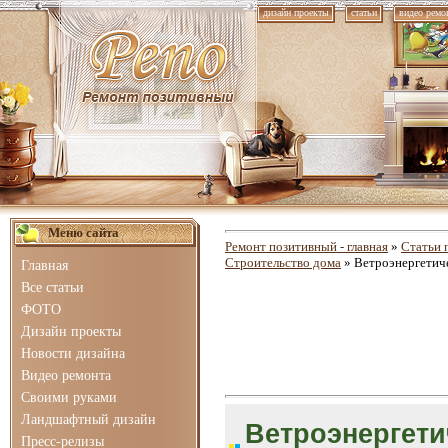
дизайн проекты
статьи
видео ремо
Меню сайта
Ремонт позитивный - главная
»
Статьи 
Строительство дома
» Ветроэнергетиче
Главная
Все статьи
ФОТО
Дизайн проекты
Новости дизайна
Видео ремонта
Своими руками
Ландшафтный дизайн
Ветроэнергети
Пресс-релизы