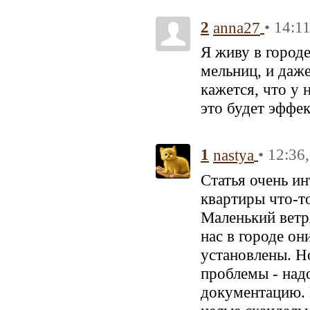
2
• 14:1
anna27
Я живу в город
мельниц, и даже
кажется, что у 
это будет эффе
1
• 12:36
nastya
Статья очень ин
квартиры что-т
Маленький ветр
нас в городе он
установлены. Но
проблемы - над
документацию. 