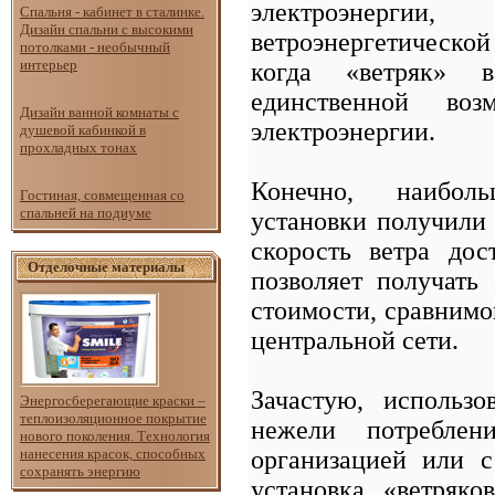
электроэнерги
Спальня - кабинет в сталинке.
Дизайн спальни с высокими
ветроэнергетической
потолками - необычный
интерьер
когда «ветряк» 
единственной воз
Дизайн ванной комнаты с
электроэнергии.
душевой кабинкой в
прохладных тонах
Конечно, наиболь
Гостиная, совмещенная со
спальней на подиуме
установки получили 
скорость ветра дос
Отделочные материалы
позволяет получать
стоимости, сравнимо
центральной сети.
Зачастую, использо
Энергосберегающие краски –
теплоизоляционное покрытие
нежели потреблен
нового поколения. Технология
организацией или с
нанесения красок, способных
сохранять энергию
установка «ветряко