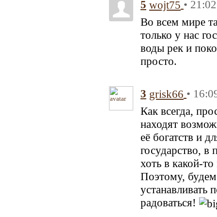
5
• 21:02
wojt75
Во всем мире т
только у нас г
воды рек и поко
просто.
3
• 16:0
grisk66
Как всегда, про
находят возмож
её богатств и д
государство, в
хоть в какой-то 
Поэтому, будем 
устанавливать 
радоваться!