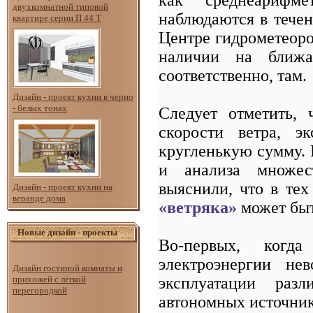
двухкомнатной типовой
наблюдаются в течен
квартире серии П 44 Т
Центре гидрометеоро
наличии на ближа
соответственно, там.
Дизайн - проект кухни в черно
- белых тонах
Следует отметить, 
скорости ветра, э
кругленькую сумму. 
и анализа множест
выяснили, что в тех
Дизайн - проект кухни на
веранде дома
«ветряка»
может быт
Новые дизайн - проекты
Во-первых, когда
электроэнергии не
Дизайн гостиной комнаты и
эксплуатации раз
прихожей с лёгкой
перегородкой
автономных источник