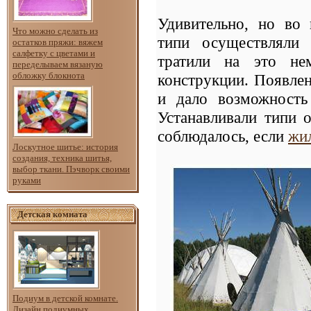
Удивительно, но во 
Что можно сделать из
типи осуществляли
остатков пряжи: вяжем
салфетку с цветами и
тратили на это не
переделываем вязаную
обложку блокнота
конструкции. Появлен
и дало возможность
Устанавливали типи 
соблюдалось, если
жи
Лоскутное шитье: история
создания, техника шитья,
выбор ткани. Пэчворк своими
руками
Детская комната
Подиум в детской комнате.
Дизайн подиумных