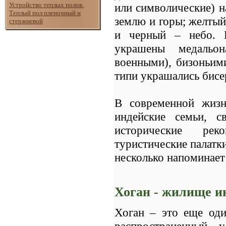
Устройство теплых полов.
или символические) н
Теплый пол пленочный и
землю и горы; желтый
стержневой
и черный – небо. 
украшены медальон
военными), бизоньими
типи украшались бис
В современной жизн
индейские семьи, с
исторические рек
туристические палатк
несколько напоминае
Хоган - жилище и
Хоган – это еще од