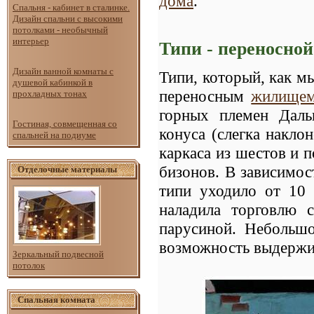
дома
.
Спальня - кабинет в сталинке.
Дизайн спальни с высокими
потолками - необычный
интерьер
Типи - переносно
Дизайн ванной комнаты с
Типи, который, как м
душевой кабинкой в
переносным
жилище
прохладных тонах
горных племен Даль
Гостиная, совмещенная со
конуса (слегка накло
спальней на подиуме
каркаса из шестов и 
бизонов. В зависимос
Отделочные материалы
типи уходило от 10
наладила торговлю 
парусиной. Небольшо
возможность выдержив
Зеркальный подвесной
потолок
Спальная комната