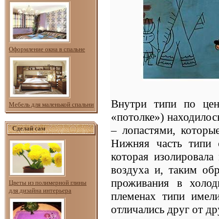
Оформление окна в спальне
Внутри типи по цен
Мебель для маленькой спальни
«потолке») находилос
– лопастями, которы
Сделай сам
Нижняя часть типи 
которая изолировала
воздуха и, таким об
проживания в холод
Цветы из полимерной глины
для дизайна интерьера
племенах типи имели
отличались друг от др