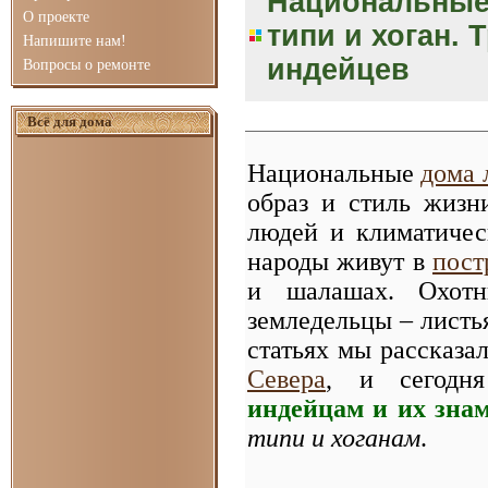
Национальные
О проекте
типи и хоган.
Напишите нам!
индейцев
Вопросы о ремонте
Всё для дома
Национальные
дома 
образ и стиль жизн
людей и климатичес
народы живут в
пост
и шалашах. Охот
земледельцы – листь
статьях мы рассказа
Севера
, и сегодн
индейцам и их зн
типи и хоганам
.