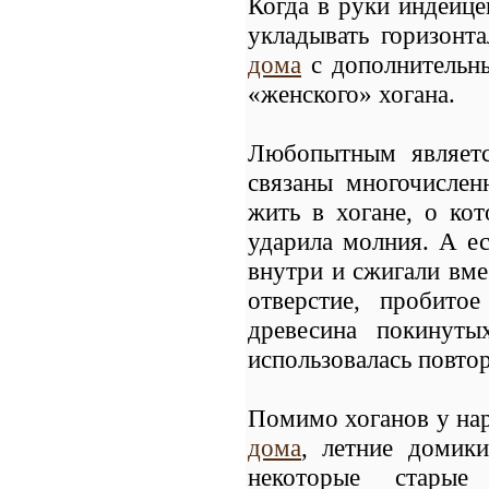
Когда в руки индейц
укладывать горизонт
дома
с дополнительн
«женского» хогана.
Любопытным являетс
связаны многочислен
жить в хогане, о кот
ударила молния. А ес
внутри и сжигали вм
отверстие, пробито
древесина покинут
использовалась повто
Помимо хоганов у нар
дома
, летние домик
некоторые старые