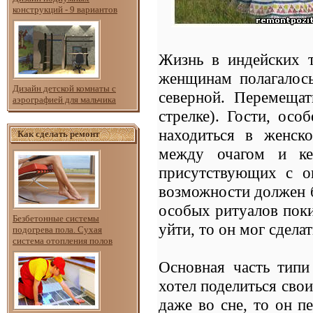
конструкций - 9 вариантов
Жизнь в индейских т
женщинам полагалос
Дизайн детской комнаты с
северной. Перемеща
аэрографией для мальчика
стрелке). Гости, ос
находиться в женск
Как сделать ремонт
между очагом и ке
присутствующих с о
возможности должен б
особых ритуалов пок
Безбетонные системы
уйти, то он мог сдела
подогрева пола. Сухая
система отопления полов
Основная часть типи
хотел поделиться сво
даже во сне, то он п