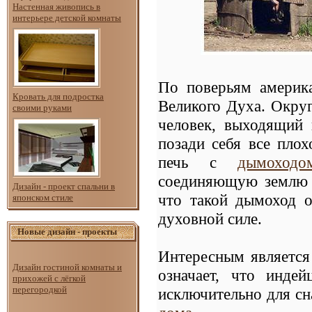
Настенная живопись в
интерьере детской комнаты
По поверьям америка
Кровать для подростка
Великого Духа. Окру
своими руками
человек, выходящий 
позади себя все плох
печь с
дымоходо
соединяющую землю 
Дизайн - проект спальни в
что такой дымоход о
японском стиле
духовной силе.
Новые дизайн - проекты
Интересным является 
Дизайн гостиной комнаты и
означает, что инде
прихожей с лёгкой
перегородкой
исключительно для сн