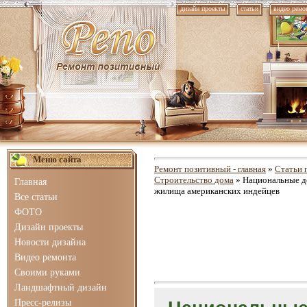
дизайн проекты
статьи
видео ремо
Меню сайта
Ремонт позитивный - главная
»
Статьи 
Строительство дома
» Национальные до
Главная
жилища американских индейцев
Все статьи
ФОТО
Дизайн проекты
Новости дизайна
Видео ремонта
Своими руками
Ландшафтный дизайн
Пресс-релизы