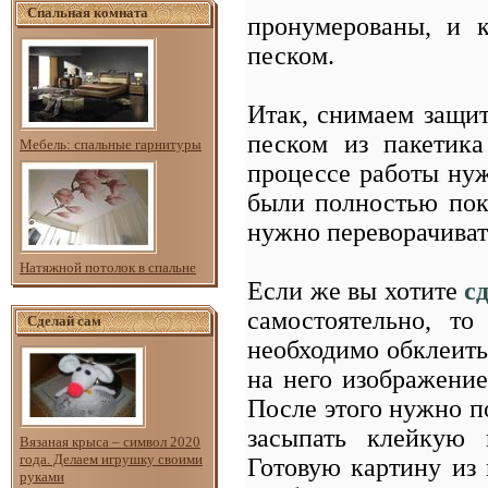
Спальная комната
пронумерованы, и к
песком.
Итак, снимаем защи
песком из пакетик
Мебель: спальные гарнитуры
процессе работы нуж
были полностью пок
нужно переворачиват
Натяжной потолок в спальне
Если же вы хотите
с
самостоятельно, то
Сделай сам
необходимо обклеить
на него изображение
После этого нужно п
засыпать клейкую 
Вязаная крыса – символ 2020
года. Делаем игрушку своими
Готовую картину из
руками