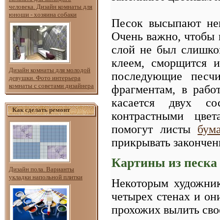
человека. Дизайн комнаты для
юноши - хозяина собаки
Песок высыпают неп
Очень важно, чтобы 
слой не был слишко
клеем, сморщится и
Дизайн комнаты для молодой
последующие песчи
девушки. Фото интерьера
комнаты с советами дизайнера
фрагментам, в рабо
касается двух со
Как сделать ремонт
контрастными цвет
помогут листы
бум
прикрывать закончен
Картины из песка
Дизайн пола. Варианты
укладки напольной плитки
Некоторым художник
четырех стенах и он
прохожих вылить сво