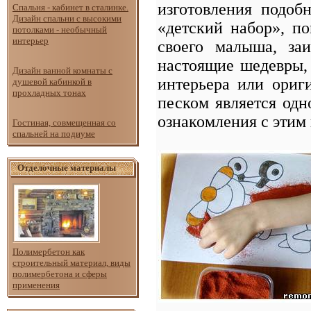
изготовления подо
Спальня - кабинет в сталинке.
Дизайн спальни с высокими
«детский набор», по
потолками - необычный
интерьер
своего малыша, за
настоящие шедевры,
Дизайн ванной комнаты с
интерьера или ориг
душевой кабинкой в
прохладных тонах
песком является одн
ознакомления с этим 
Гостиная, совмещенная со
спальней на подиуме
Отделочные материалы
Полимербетон как
строительный материал, виды
полимербетона и сферы
применения