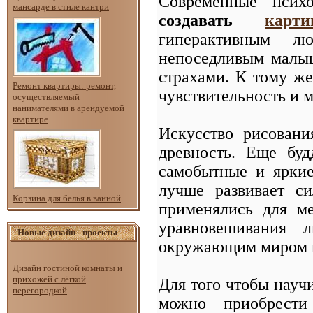
Современные психо
мансарде в стиле кантри
создавать
карт
гиперактивным л
непоседливым малы
страхами. К тому же
Ремонт квартиры: ремонт,
чувствительность и 
осуществляемый
нанимателями в арендуемой
квартире
Искусство рисован
древность. Еще буд
самобытные и яркие
лучше развивает с
Корзина для белья в ванной
применялись для ме
уравновешивания 
Новые дизайн - проекты
окружающим миром и
Дизайн гостиной комнаты и
прихожей с лёгкой
Для того чтобы науч
перегородкой
можно приобрести