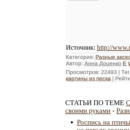
Источник
:
http://www.
Категория
:
Разные аксе
Автор
:
Анна Доценко
E
Просмотров
: 22493 |
Тег
картины из песка
|
Рейт
СТАТЬИ ПО ТЕМЕ
С
своими руками
-
Разн
Роспись на птичь
на перьях своими