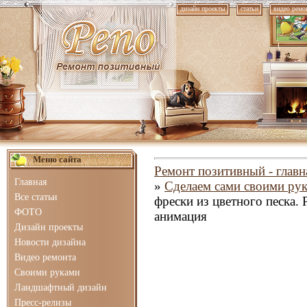
дизайн проекты
статьи
видео ремо
Меню сайта
Ремонт позитивный - главн
Главная
»
Сделаем сами своими ру
Все статьи
фрески из цветного песка. 
ФОТО
анимация
Дизайн проекты
Новости дизайна
Видео ремонта
Своими руками
Ландшафтный дизайн
Пресс-релизы