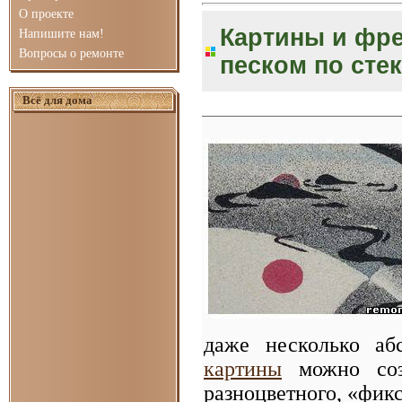
О проекте
Картины и фре
Напишите нам!
Вопросы о ремонте
песком по сте
Всё для дома
даже несколько аб
картины
можно соз
разноцветного, «фик