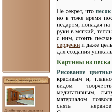
Не секрет, что
песок
но в тоже время по
недаром, попадая на
руки в мягкий, теплы
с ним, стоить песча
сердечки
и даже целы
для создания уника
Картины из песка
Рисование цветны
красивым и, главно
Ремонт своими руками
видом творчес
медитативным, сып
материалом позвол
снять нервно
Дизайн - проект спальни на