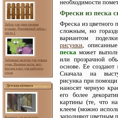
необходимости помет
Фрески из песка 
Фреска из цветного п
Забор для дачи своими
руками. Деревянный забор -
сложным, но горазд
часть 1
вариантом поделк
рисунки
, описанны
песка
может выполн
или прозрачной объ
Забавные мелочи для декора
дома. Вязаные коты: кот-
основе. Ее создают 
брелок и кот для рабочего
Сначала на выст
стола
рисунка при помощи 
Детская комната
наносят черную крас
его более декорат
картины (те, что н
клеем (можно испол
заполняют цветным п
Комната для молодого