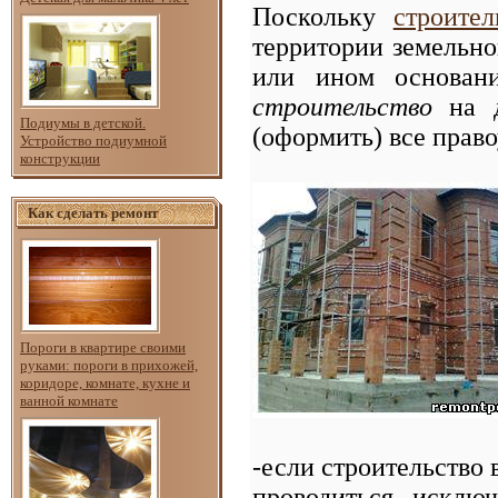
Поскольку
строител
территории земельно
или ином основан
строительство
на 
Подиумы в детской.
(оформить) все прав
Устройство подиумной
конструкции
Как сделать ремонт
Пороги в квартире своими
руками: пороги в прихожей,
коридоре, комнате, кухне и
ванной комнате
-если строительство 
проводиться исключ