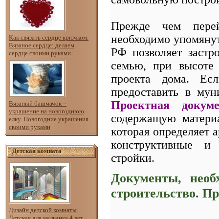
Прежде чем перей
необходимо упомянут
Как связать сердце крючком.
Вязаное сердце: делаем
РФ позволяет застр
сердце своими руками
семью, при высоте 
проекта дома. Ес
предоставить в му
Проектная докуме
Вязаный башмачок –
украшение на новогоднюю
содержащую материа
елку. Новогодние украшения
своими руками
которая определяет 
конструктивные и 
Детская комната
стройки.
Документы, необ
строительство. П
Дизайн детской комнаты.
Детская для мальчика 4 лет