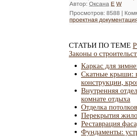
Автор
:
Оксана
E
W
Просмотров
: 8588 |
Ком
проектная документаци
СТАТЬИ ПО ТЕМЕ
Р
Законы о строительст
Каркас для зимне
Скатные крыши: 
конструкции, кр
Внутренняя отдел
комнате отдыха
Отделка потолков
Перекрытия жило
Реставрация фаса
Фундаменты: уст