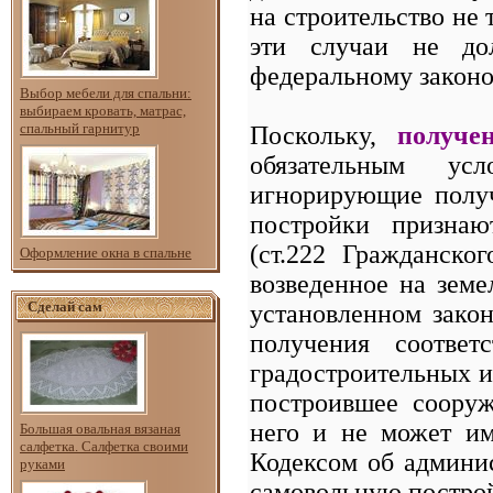
на строительство не 
эти случаи не до
федеральному законо
Выбор мебели для спальни:
выбираем кровать, матрас,
спальный гарнитур
Поскольку,
получе
обязательным усл
игнорирующие получ
постройки призна
(ст.222 Гражданско
Оформление окна в спальне
возведенное на земе
Сделай сам
установленном закон
получения соответ
градостроительных и
построившее сооруж
него и не может им
Большая овальная вязаная
салфетка. Салфетка своими
Кодексом об админи
руками
самовольную построй