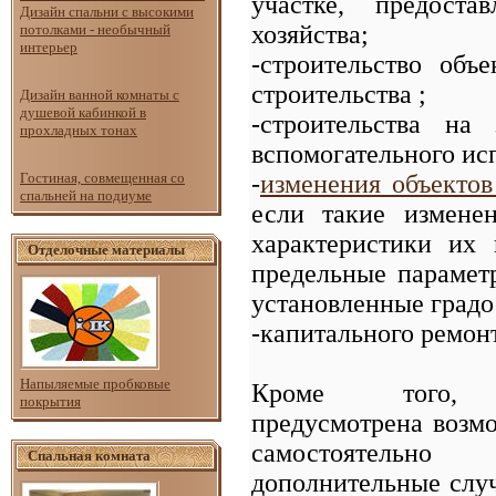
участке, предоста
Дизайн спальни с высокими
хозяйства;
потолками - необычный
интерьер
-строительство объ
строительства ;
Дизайн ванной комнаты с
душевой кабинкой в
-строительства на
прохладных тонах
вспомогательного ис
-
изменения объектов
Гостиная, совмещенная со
спальней на подиуме
если такие измене
характеристики их
Отделочные материалы
предельные параметр
установленные градо
-капитального ремон
Напыляемые пробковые
Кроме того, за
покрытия
предусмотрена возм
самостоятель
Спальная комната
дополнительные случ