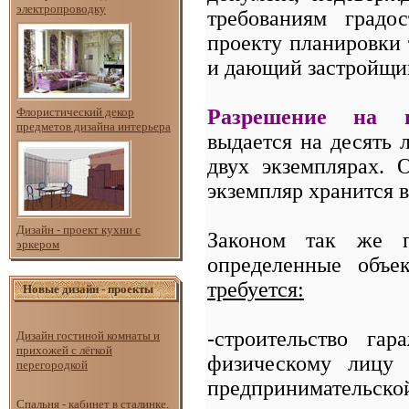
электропроводку
требованиям градо
проекту планировки
и дающий застройщик
Разрешение на и
Флористический декор
предметов дизайна интерьера
выдается на десять 
двух экземплярах. 
экземпляр хранится в
Дизайн - проект кухни с
Законом так же п
эркером
определенные объе
требуется:
Новые дизайн - проекты
-строительство га
Дизайн гостиной комнаты и
прихожей с лёгкой
физическому лицу 
перегородкой
предпринимательской
Спальня - кабинет в сталинке.