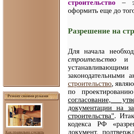
строительство
– 
оформить еще до того
Разрешение на стр
Для начала необхо
строительство
и 
устанавливающ
законодательными 
строительство
, явля
по проектировани
Ремонт своими руками
согласование, утв
документации на з
строительства"
. Ита
кодекса РФ «разре
документ, подтверж
Как правильно сделать