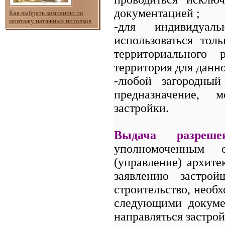
документацией ;
Как выбрать компанию по
монтажу натяжных потолков
-для индивидуаль
использоваться тол
территориального 
территория для данно
-любой загородный
предназначение, 
застройки.
Выдача разреше
уполномоченным 
(управление) архите
заявлению застрой
строительство, необх
следующими докуме
направляться застро