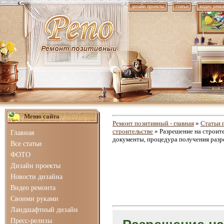
дизайн проекты
статьи
видео ремо
Меню сайта
Ремонт позитивный - главная
»
Статьи 
строительстве
» Разрешение на строит
Главная
документы, процедура получения раз
Все статьи
ФОТО
Дизайн проекты
Новости дизайна
Видео ремонта
Своими руками
Ландшафтный дизайн
Пресс-релизы