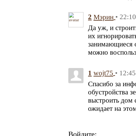
2
• 22:1
Мэрин
Да уж, и строи
их игнорироват
занимающиеся о
можно воспольз
1
• 12:45
wojt75
Спасибо за инф
обустройства зе
выстроить дом с
ожидает на этом
Войдите: