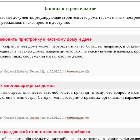
Законы о строительстве
авовые документы, регулирующие строительство дома, гаража и иных построе
 рассказывать ясно, просто и доступно.
законить пристройку к частному дому и даче
т квартиры или дома может перерасти в нечто большее, например, в создани
юдается в частных домах, владельцы которых, пытаясь увеличить площадь, пр
мления таких сооружений мы поговорим далее.
hor: Оксана | Добавил:
Оксана
| Дата:
20.02.2014
|
Комментарии (2)
ах многоквартирных домов
чивающееся количество автомобилистов приводит к тому, что вопрос о налич
, стоит очень остро. Сегодня мы поговорим о правилах организации парков
hor: Оксана | Добавил:
Оксана
| Дата:
28.01.2014
|
Комментарии (0)
я гражданской ответственности застройщика
 обеспечить обязательства застройщика по договору, в законе устанавли