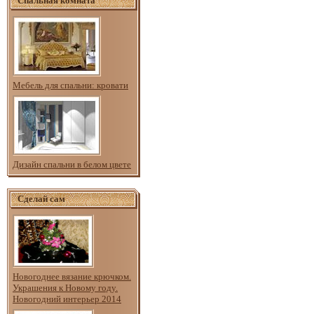
Спальная комната
Мебель для спальни: кровати
Дизайн спальни в белом цвете
Сделай сам
Новогоднее вязание крючком.
Украшения к Новому году.
Новогодний интерьер 2014