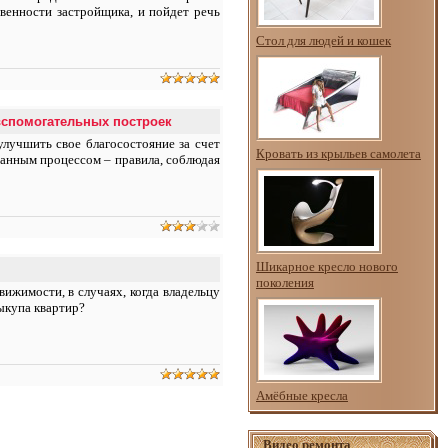
твенности застройщика, и пойдет речь
Стол для людей и кошек
вспомогательных построек
лучшить свое благосостояние за счет
Кровать из крыльев самолета
данным процессом – правила, соблюдая
Шикарное кресло нового
поколения
ижимости, в случаях, когда владельцу
ыкупа квартир?
Амёбные кресла
Видео ремонта