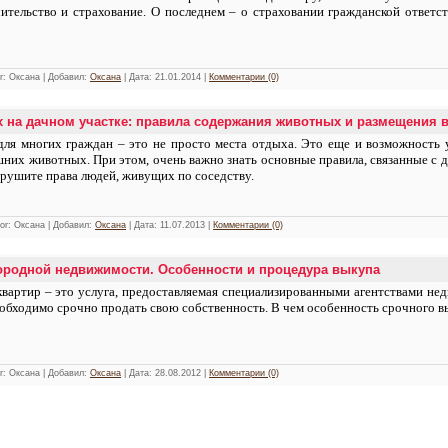
ительство и страхование. О последнем – о страховании гражданской ответс
or: Оксана | Добавил:
Оксана
| Дата:
21.01.2014
|
Комментарии (0)
 на дачном участке: правила содержания животных и размещения 
для многих граждан – это не просто места отдыха. Это еще и возможность у
них животных. При этом, очень важно знать основные правила, связанные с 
арушите права людей, живущих по соседству.
hor: Оксана | Добавил:
Оксана
| Дата:
11.07.2013
|
Комментарии (0)
ородной недвижимости. Особенности и процедура выкупа
артир – это услуга, предоставляемая специализированными агентствами недв
обходимо срочно продать свою собственность. В чем особенность срочного в
or: Оксана | Добавил:
Оксана
| Дата:
28.08.2012
|
Комментарии (0)