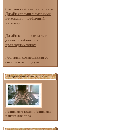
Спальня - кабинет в сталинке.
Дизайн спальни с высокими
потолками - необычный
интерьер
Дизайн ванной комнаты с
душевой кабинкой в
прохладных тонах
Гостиная, совмещенная со
спальней на подиуме
Отделочные материалы
Гранитные полы. Гранитная
плитка для пола