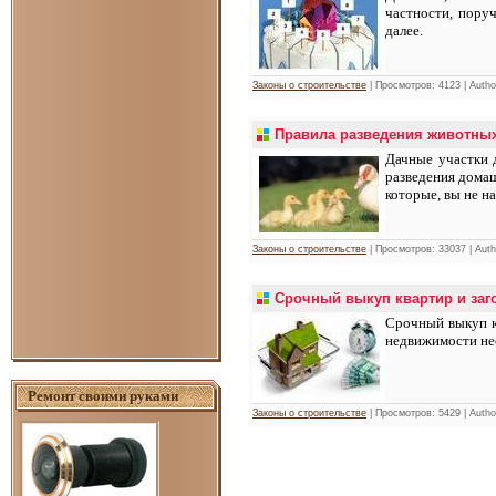
частности, поруч
далее.
Законы о строительстве
| Просмотров: 4123 | Auth
Правила разведения животных
Дачные участки 
разведения домаш
которые, вы не н
Законы о строительстве
| Просмотров: 33037 | Aut
Срочный выкуп квартир и заг
Срочный выкуп кв
недвижимости не
Ремонт своими руками
Законы о строительстве
| Просмотров: 5429 | Auth