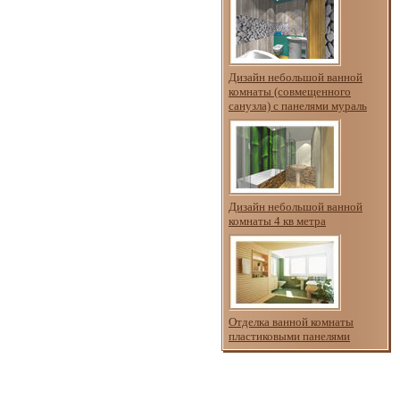
Дизайн небольшой ванной
комнаты (совмещенного
санузла) с панелями мураль
Дизайн небольшой ванной
комнаты 4 кв метра
Отделка ванной комнаты
пластиковыми панелями