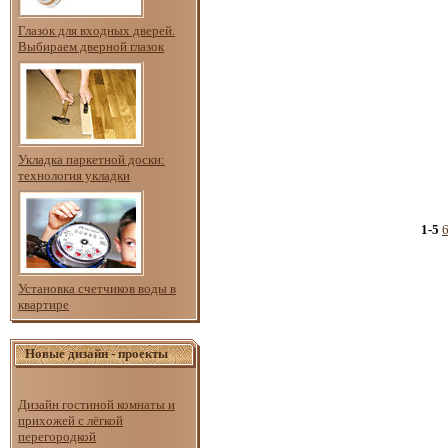
Глазок для входных дверей.
Выбираем дверной глазок
Укладка паркетной доски:
технология укладки
1-5
Установка счетчиков воды в
квартире
Новые дизайн - проекты
Дизайн гостиной комнаты и
прихожей с лёгкой
перегородкой