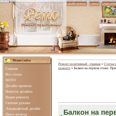
дизайн проекты
статьи
видео ремо
Меню сайта
Ремонт позитивный - главная
»
Статьи 
ремонте
» Балкон на первом этаже. При
Главная
Все статьи
ФОТО
Дизайн проекты
Новости дизайна
Видео ремонта
Своими руками
Ландшафтный дизайн
Балкон на пер
Пресс-релизы