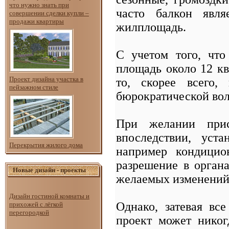
что нужно знать при
часто балкон явля
совершении сделки купли –
продажи квартиры
жилплощадь.
С учетом того, чт
площадь около 12 кв.
Проект дизайна участка в
то, скорее всего,
пейзажном стиле
бюрократической вол
При желании прис
впоследствии, уста
Перекрытия жилого дома
например кондицио
разрешение в органа
Новые дизайн - проекты
желаемых изменений
Дизайн гостиной комнаты и
Однако, затевая вс
прихожей с лёгкой
перегородкой
проект может никог