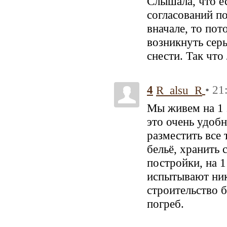
Слышала, что е
согласований по
вначале, то пот
возникнуть сер
снести. Так что
4
• 21
R_alsu_R
Мы живем на 1 э
это очень удоб
разместить все 
бельё, хранить
постройки, на 1
испытывают ник
строительство 
погреб.