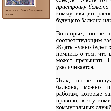
пристройку балкона
Бисерные обои и бисерные
коммуникации распо
панно
будущего балкона или
Во-вторых, после 
соответствующим зая
Ждать нужно будет р
помнить о том, что в
может превышать 1 
увеличивается.
Итак, после получ
балкона, можно пр
работам, которые з
правило, в эту ком
коммунальных служб,