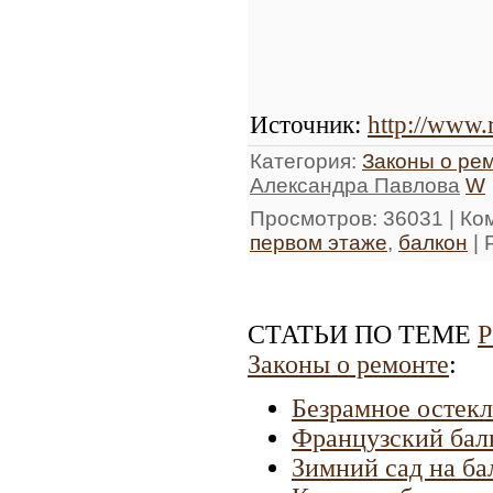
Источник
:
http://www.
Категория
:
Законы о ре
Александра Павлова
W
Просмотров
: 36031 |
Ко
первом этаже
,
балкон
|
СТАТЬИ ПО ТЕМЕ
Р
Законы о ремонте
:
Безрамное остекл
Французский бал
Зимний сад на ба