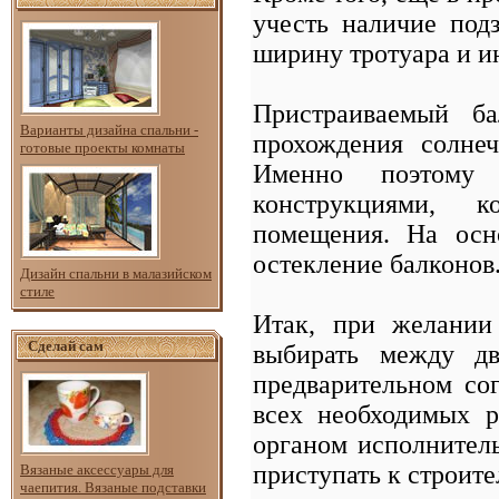
учесть наличие под
ширину тротуара и и
Пристраиваемый ба
Варианты дизайна спальни -
прохождения солне
готовые проекты комнаты
Именно поэтому
конструкциями, к
помещения. На осн
остекление балконов
Дизайн спальни в малазийском
стиле
Итак, при желании
Сделай сам
выбирать между дв
предварительном со
всех необходимых р
органом исполнитель
приступать к строит
Вязаные аксессуары для
чаепития. Вязаные подставки