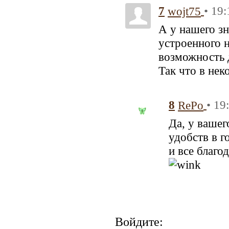
7
• 19:
wojt75
А у нашего зн
устроенного н
возможность д
Так что в нек
8
• 19
RePo
Да, у вашег
удобств в г
и все благо
Войдите: