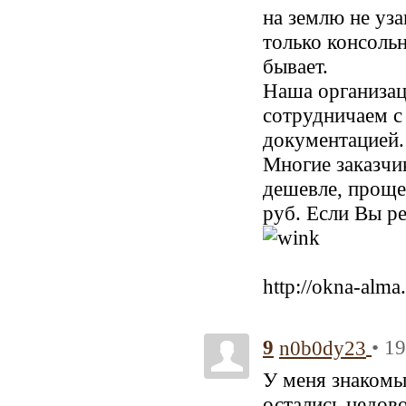
на землю не уз
только консольн
бывает.
Наша организац
сотрудничаем с
документацией.
Многие заказчи
дешевле, проще
руб. Если Вы р
http://okna-alma
9
• 1
n0b0dy23
У меня знакомый
остались недов