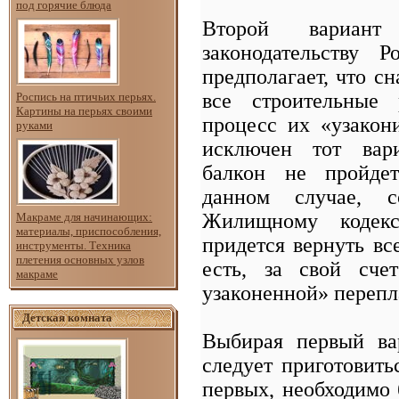
под горячие блюда
Второй вариант 
законодательству 
предполагает, что с
все строительные
Роспись на птичьих перьях.
Картины на перьях своими
процесс их «узакон
руками
исключен тот вари
балкон не пройде
данном случае, 
Жилищному кодекс
Макраме для начинающих:
материалы, приспособления,
придется вернуть вс
инструменты. Техника
плетения основных узлов
есть, за свой сче
макраме
узаконенной» перепл
Детская комната
Выбирая первый вар
следует приготовит
первых, необходимо 