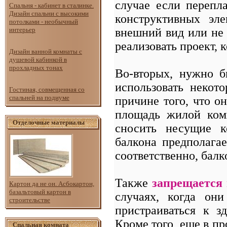
случае если перепл
Спальня - кабинет в сталинке.
Дизайн спальни с высокими
конструктивных эле
потолками - необычный
внешний вид или не 
интерьер
реализовать проект, к
Дизайн ванной комнаты с
душевой кабинкой в
прохладных тонах
Во-вторых, нужно б
использовать некот
Гостиная, совмещенная со
спальней на подиуме
причине того, что о
площадь жилой комн
Отделочные материалы
сносить несущие к
балкона предполагае
соответственно, балк
Также
запрещается
Картон да не он. Асбокартон,
базальтовый картон в
случаях, когда он
строительстве
пристраиваться к з
Кроме того, еще в пр
Спальная комната