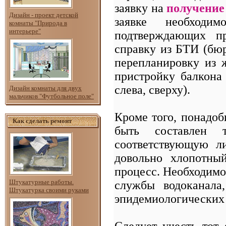
заявку на
получение
Дизайн - проект детской
заявке необходи
комнаты "Природа в
интерьере"
подтверждающих пр
справку из БТИ (бюр
перепланировку из 
пристройку балкона 
слева, сверху).
Дизайн комнаты для двух
мальчиков "Футбольное поле"
Кроме того, понадоб
Как сделать ремонт
быть составлен т
соответствующую ли
довольно хлопотны
процесс. Необходимо
Штукатурные работы.
службы водоканала
Штукатурка своими руками
эпидемиологических
Следует учесть тот