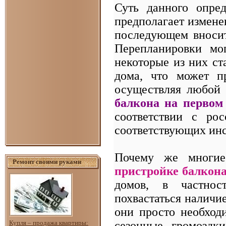
Суть данного опред
предполагает измене
последующем вносит
Перепланировки мо
некоторые из них ст
дома, что может п
осуществляя любой 
балкона на первом
соответствии с рос
соответствующих инс
Почему же многие
Ремонт своими руками
пристройке балкона
домов, в частнос
похвастаться наличие
они просто необход
сезонные, громоздк
Купля – продажа квартиры: