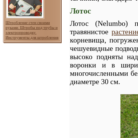
Лотос
Лотос (Nelumbo) п
Штробление стен своими
руками. Штробы под трубы и
травянистое
растени
электропроводку.
Инструменты для штробления
корневища, погруже
чешуевидные подводн
высоко подняты на
воронки и в шири
многочисленными бе
диаметре 30 см.