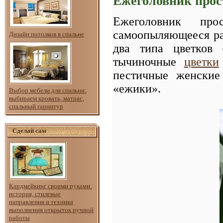
Ежеголовник прос
Ежеголовник про
самоопыляющееся ра
Дизайн потолков в спальне
два типа цветков
тычиночные
цветки
пестичные женские
«ежики».
Выбор мебели для спальни:
выбираем кровать, матрас,
спальный гарнитур
Сделай сам
Кардмейкинг своими руками:
история, стилевые
направления и техника
выполнения открыток ручной
работы