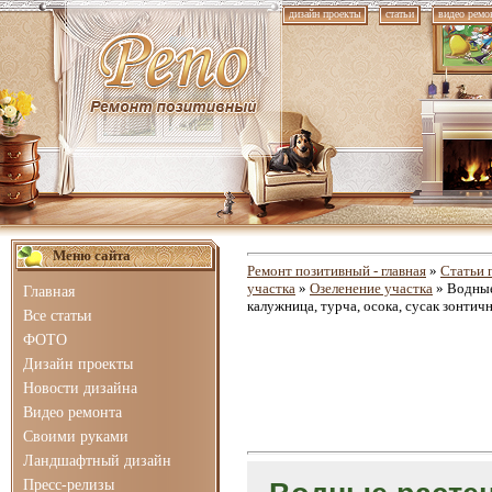
дизайн проекты
статьи
видео ремо
Меню сайта
Ремонт позитивный - главная
»
Статьи 
участка
»
Озеленение участка
» Водные
Главная
калужница, турча, осока, сусак зонтич
Все статьи
ФОТО
Дизайн проекты
Новости дизайна
Видео ремонта
Своими руками
Ландшафтный дизайн
Пресс-релизы