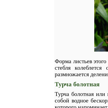
Форма листьев этого
стебля колеблется 
размножается делени
Турча болотная
Турча болотная или в
собой водное беско
которого напоминает