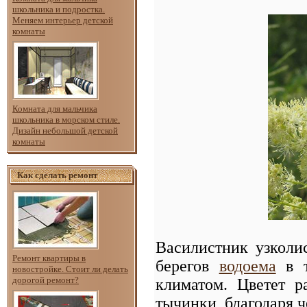
школьника и подростка.
Меняем интерьер детской
комнаты
Комната для мальчика
школьника в морском стиле.
Дизайн небольшой детской
комнаты
Как сделать ремонт
Василистник узколи
Ремонт квартиры в
берегов
водоема
в т
новостройке. Стоит ли делать
дорогой ремонт?
климатом. Цветет 
тычинки, благодаря 