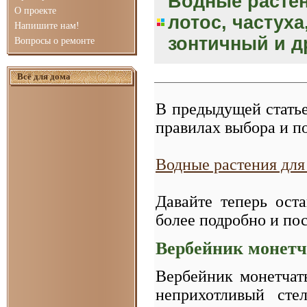
Водные растен
О проекте
лотос, частуха
Напишите нам!
зонтичный и д
Вопросы о ремонте
Всё для дома
В предыдущей стать
правилах выбора и п
Водные растения для
Давайте теперь ост
более подробно и пос
Вербейник монет
Вербейник монетчаты
неприхотливый ст