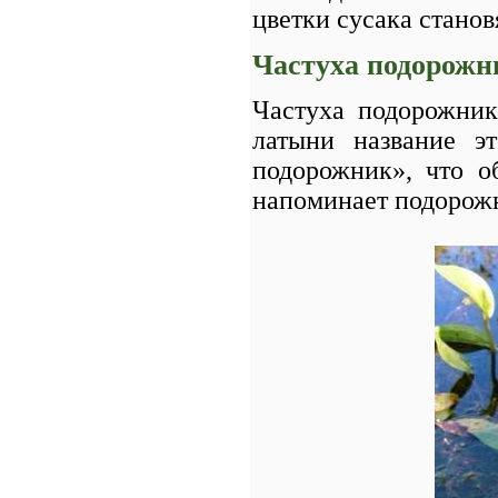
цветки сусака стано
Частуха подорожн
Частуха подорожнико
латыни название э
подорожник», что о
напоминает подорож