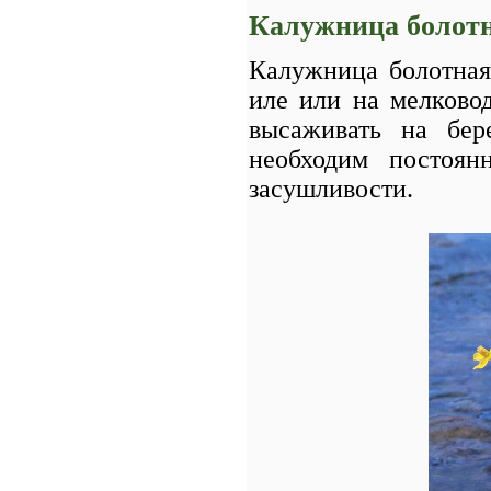
Калужница болот
Калужница болотная 
иле или на мелково
высаживать на бер
необходим постоя
засушливости.