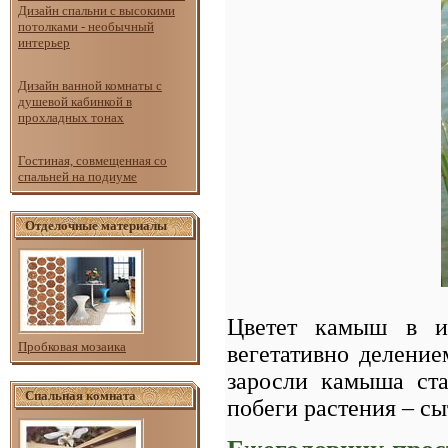
Дизайн спальни с высокими
потолками - необычный
интерьер
Дизайн ванной комнаты с
душевой кабинкой в
прохладных тонах
Гостиная, совмещенная со
спальней на подиуме
Отделочные материалы
Цветет камыш в ию
Пробковая мозаика
вегетативно делени
заросли камыша ст
Спальная комната
побеги растения – с