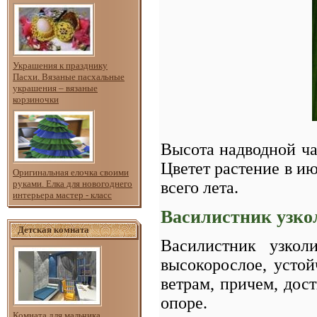
Украшения к празднику
Пасхи. Вязаные пасхальные
украшения – вязаные
корзиночки
Высота надводной ча
Цветет растение в и
Оригинальная елочка своими
всего лета.
руками. Елка для новогоднего
интерьера мастер - класс
Василистник узк
Детская комната
Василистник узколи
высокорослое, усто
ветрам, причем, дост
опоре.
Комната для мальчика