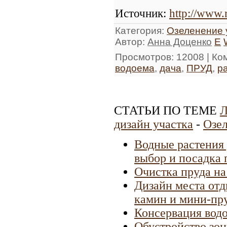
Источник
:
http://www.
Категория
:
Озеленение 
Автор
:
Анна Доценко
E
Просмотров
: 12008 |
Ко
водоема
,
дача
,
ПРУД
,
р
СТАТЬИ ПО ТЕМЕ
Л
дизайн участка
-
Озел
Водные растения 
выбор и посадка 
Очистка пруда на
Дизайн места отд
камин и мини-пру
Консервация водо
Обустройство зон