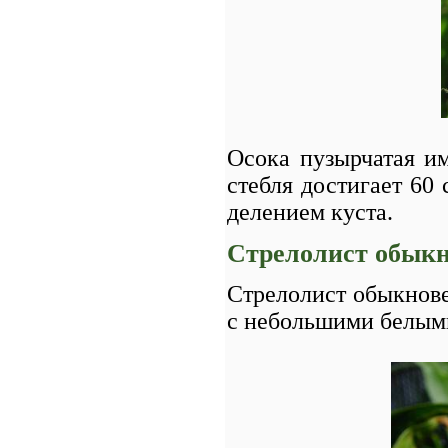
Осока пузырчатая им
стебля достигает 60 
делением куста.
Стрелолист обык
Стрелолист обыкновенн
с небольшими белыми