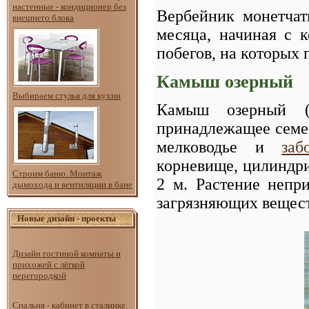
настенные - кондиционер без
Вербейник монетчат
внешнего блока
месяца, начиная с 
побегов, на которых
Камыш озерный
Выбираем стулья для кухни
Камыш озерный (Sc
принадлежащее семей
мелководье и
заб
корневище, цилиндрич
Строим баню. Монтаж
2 м. Растение непр
дымохода и вентиляции в бане
загрязняющих вещест
Новые дизайн - проекты
Дизайн гостиной комнаты и
прихожей с лёгкой
перегородкой
Спальня - кабинет в сталинке.