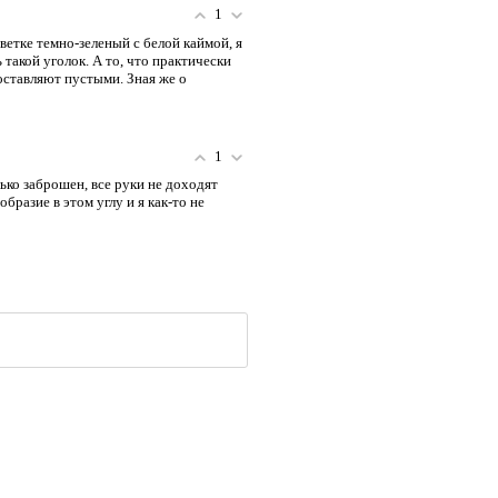
1
ветке темно-зеленый с белой каймой, я
такой уголок. А то, что практически
оставляют пустыми. Зная же о
1
лько заброшен, все руки не доходят
бразие в этом углу и я как-то не