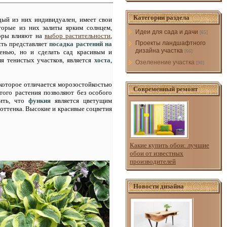
Категории раздела
ый из них индивидуален, имеет свои
оторые из них залиты ярким солнцем,
Идеи для сада и дачи
[65]
торы влияют на
выбор растительности
,
Проекты ландшафтного
ть представляет
посадка растений на
дизайна участка
ленью, но и сделать сад красивым и
[66]
я тенистых участков, является
хоста
,
Озеленение участка
[90]
 которое отличается морозостойкостью
Современный ремонт
того растения позволяют без особого
тить, что
функия
является цветущим
 оттенка. Высокие и красивые соцветия
Какие купить обои: лучшие
обои от известных
производителей
Новости дизайна