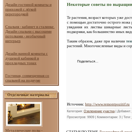
Некоторые советы по выращи
Дизайн гостиной комнаты и
прихожей с лёгкой
перегородкой
Те растения, возраст которых уже дос
с помощью достаточно острого ножа р
Спальня - кабинет в сталинке.
увядания их листвы шикарные листь
Дизайн спальни с высокими
подкормки, как большинство иных видо
потолками - необычный
интерьер
Таким образом, даже при наличии
тен
растений. Многочисленные виды и сор
Дизайн ванной комнаты с
душевой кабинкой в
Поделиться…
прохладных тонах
Гостиная, совмещенная со
спальней на подиуме
Отделочные материалы
Источник
:
http://www.remontpozitif.ru
Категория
:
Озеленение участка
|
Добавил
:
Просмотров
: 9909 |
Комментарии
: 3 |
Теги
:
Металлические полы -
СТАТЬИ ПО ТЕМЕ
Ландшафтный дизай