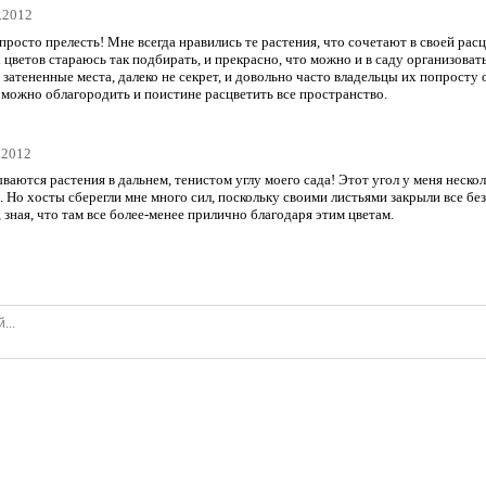
5.2012
просто прелесть! Мне всегда нравились те растения, что сочетают в своей расц
ветов стараюсь так подбирать, и прекрасно, что можно и в саду организовать 
затененные места, далеко не секрет, и довольно часто владельцы их попросту 
 можно облагородить и поистине расцветить все пространство.
5.2012
зываются растения в дальнем, тенистом углу моего сада! Этот угол у меня неско
 Но хосты сберегли мне много сил, поскольку своими листьями закрыли все безо
, зная, что там все более-менее прилично благодаря этим цветам.