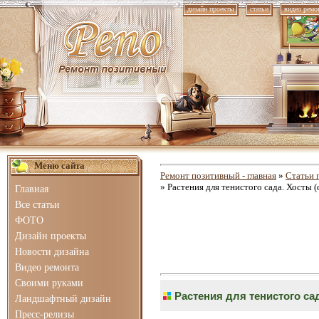
дизайн проекты
статьи
видео ремо
Меню сайта
Ремонт позитивный - главная
»
Статьи 
» Растения для тенистого сада. Хосты 
Главная
Все статьи
ФОТО
Дизайн проекты
Новости дизайна
Видео ремонта
Своими руками
Растения для тенистого са
Ландшафтный дизайн
Пресс-релизы