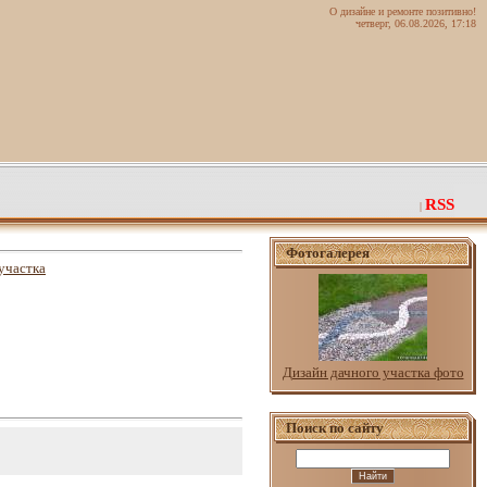
О дизайне и ремонте позитивно!
четверг, 06.08.2026, 17:18
RSS
|
Фотогалерея
участка
Дизайн дачного участка фото
Поиск по сайту