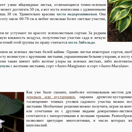
меет узкие яйцевидные листья, отличающиеся темно-зеленым
может достигать 50 см, а вот хоста лонгиссима с удлиненными
лишь 30 см. Удивительно красива
хоста подорожниковая
. Она
соту около 60-70 см и любит несколько более светлые участки,
ем не уступают по красоте зеленолистным сортам. За редким
ую влажность воздуха, полутенистые участки сада и легкую
астений этой группы по праву считается
хоста Зибольда
.
ием на зеленых листьях белой каймы. Однако листья некоторых сортов, наоб
 хосту волнистую с крупными листьями, украшенными белыми узорами, и хост
о они также имеют либо желтые узоры на зеленых листьях, либо желтоват
рчуна
с желтыми листьями, сорт «Aureo-Marginata» и сорт «Aureo-Maculata».
Как уже было сказано, наиболее оптимальным местом для
деревьев или кустарников
, окраина древесно-кустарник
«освещения» темных уголков садового участка можно исп
листьями. Необычные решения можно получить, играя на конт
или сочетании их с другими видами декоративно-листве
сочетаются с папоротниками и лесными травами.
Разнообраз
позволяют цветущие многолетники, в число которых вх
напелльский.