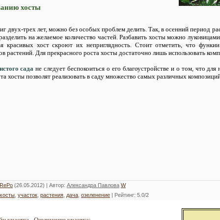
ванию хосты
тиг двух-трех лет, можно без особых проблем делить. Так, в осенний период ра
азделить на желаемое количество частей. Разбавить хосты можно луковицами
я красивых хост скроют их неприглядность. Стоит отметить, что функии
в растений. Для прекрасного роста хосты достаточно лишь использовать комп
истого сада
не следует беспокоиться о его благоустройстве и о том, что для
та хосты позволят реализовать в саду множество самых различных композици
RePo
(26.05.2012) |
Автор
:
Александра Павлова
W
хосты
,
участок
,
растения
,
дача
,
озеленение
|
Рейтинг
:
5.0
/
2
н участка
-
Озеленение участка
: