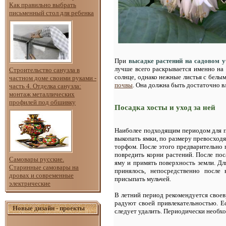
Как правильно выбрать
письменный стол для ребенка
При
высадке растений на садовом у
лучше всего раскрывается именно на 
Строительство санузла в
солнце, однако нежные листья с белы
частном доме своими руками -
почвы
. Она должна быть достаточно в
часть 4. Отделка санузла:
монтаж металлических
профилей под обшивку
Посадка хосты и уход за ней
Наиболее подходящим периодом для по
выкопать ямки, по размеру превосходя
торфом. После этого предварительно 
повредить корни растений. После по
Самовары русские.
яму и примять поверхность земли. Дл
Старинные самовары на
принялось, непосредственно после 
дровах и современные
присыпать мульчей.
электрические
В летний период рекомендуется своев
радуют своей привлекательностью. Е
Новые дизайн - проекты
следует удалить. Периодически необхо