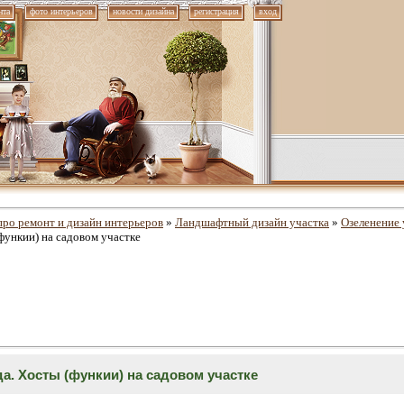
нта
фото интерьеров
новости дизайна
регистрация
вход
про ремонт и дизайн интерьеров
»
Ландшафтный дизайн участка
»
Озеленение 
(функии) на садовом участке
да. Хосты (функии) на садовом участке