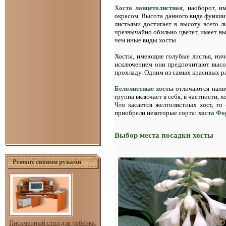
Хоста ланцетолистная
, наоборот, и
окрасом. Высота данного вида функии 
листьями достигает в высоту всего 
чрезвычайно обильно цветет, имеет вы
чем иные виды хосты.
Хосты, имеющие голубые листья, нич
исключением они предпочитают высок
прохладу. Одним из самых красивых р
Белолистные хосты
отличаются налич
группа включает в себя, в частности,
Что касается желтолистных хост, т
приобрели некоторые сорта:
хоста Фо
Выбор места посадки хосты
Ремонт своими руками
Письменный стол для ребенка.