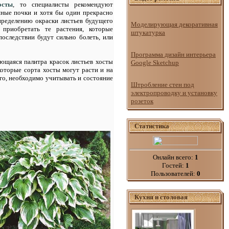
осты
, то специалисты рекомендуют
нные почки и хотя бы один прекрасно
пределению окраски листьев будущего
Моделирующая декоративная
 приобретать те растения, которые
штукатурка
оследствии будут сильно болеть, или
Программа дизайн интерьера
ющаяся палитра красок листьев хосты
Google Sketchup
которые сорта хосты могут расти и на
го, необходимо учитывать и состояние
Штробление стен под
электропроводку и установку
розеток
Статистика
Онлайн всего:
1
Гостей:
1
Пользователей:
0
Кухня и столовая