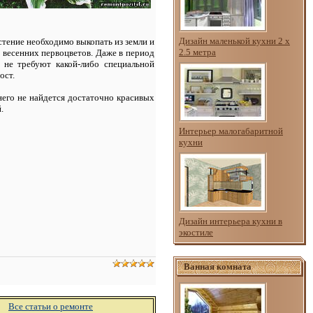
Дизайн маленькой кухни 2 х
стение необходимо выкопать из земли и
2.5 метра
 весенних первоцветов. Даже в период
 не требуют какой-либо специальной
ост.
 него не найдется достаточно красивых
й.
Интерьер малогабаритной
кухни
Дизайн интерьера кухни в
экостиле
Ванная комната
Все статьи о ремонте