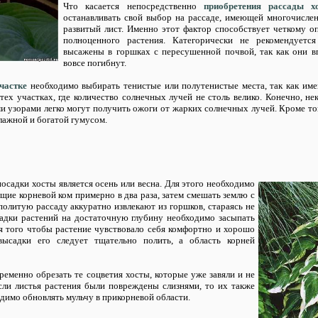
Что касается непосредственно
приобретения рассады х
останавливать свой выбор на рассаде, имеющей многочисле
развитый лист. Именно этот фактор способствует четкому о
полноценного растения. Категорически не рекомендуется
высажены в горшках с пересушенной почвой, так как они вп
вовсе погибнут.
частке
необходимо выбирать тенистые или полутенистые места, так как име
тех участках, где количество солнечных лучей не столь велико. Конечно, не
ми узорами легко могут получить ожоги от жарких солнечных лучей. Кроме то
лажной и богатой гумусом.
садки хосты является осень или весна. Для этого необходимо
щие корневой ком примерно в два раза, затем смешать землю с
политую рассаду аккуратно извлекают из горшков, стараясь не
садки растений на достаточную глубину необходимо засыпать
я того чтобы растение чувствовало себя комфортно и хорошо
высадки его следует тщательно полить, а область корней
ременно обрезать те соцветия хосты, которые уже завяли и не
сли листья растения были повреждены слизнями, то их также
димо обновлять мульчу в прикорневой области.