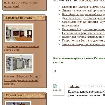
новинка в отделке жилых
помещений
Цветники и клумбы на даче. Кр
Лианы на участке: выбор лиан,
Контейнеры для растений в саду
Спальная комната
Декоративные деревья и кустар
Оформление входной зоны на уч
палисадники
Вересковый сад своими руками. 
Осенний марафон начинается: о
Шланг для полива: какой лучше
Гидропонная ферма на дачном 
Умные теплицы с капельным по
Дизайн - проект спальни в
стиле ампир
Всего комментариев к статье Растени
участке
: 3
Спальня "Мэрилин Монро".
Готовый дизайн спальной
комнаты
3
• 10:15, 29.05.201
Мэрин
Какое красивое растение. Н
Сделай сам
разноцветными листьями. В