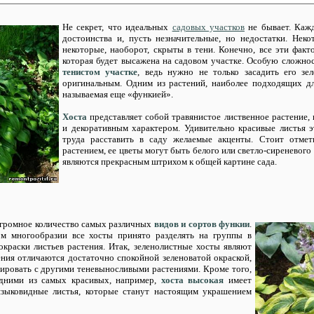
Не секрет, что идеальных
садовых участков
не бывает. Кажд
достоинства и, пусть незначительные, но недостатки. Нек
некоторые, наоборот, скрыты в тени. Конечно, все эти фак
которая будет высажена на садовом участке.
Особую сложнос
тенистом участке
, ведь нужно не только засадить его зе
оригинальным. Одним из растений, наиболее подходящих дл
называемая еще «функией».
Хоста
представляет собой травянистое лиственное растение,
и декоративным характером. Удивительно красивые листья э
труда расставить в саду желаемые акценты. Стоит отме
растением, ее цветы могут быть белого или светло-сиреневого
являются прекрасным штрихом к общей картине сада.
огромное количество самых различных
видов и сортов функии
.
м многообразии все хосты принято разделять на группы в
окраски листьев растения. Итак, зеленолистные хосты являют
ения отличаются достаточно спокойной зеленоватой окраской,
ировать с другими теневыносливыми растениями. Кроме того,
одними из самых красивых, например,
хоста высокая
имеет
зыковидные листья, которые станут настоящим украшением