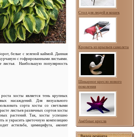
Стол для людей и кошек
Кровать из крыльев самолета
орот, белые с зеленой каймой. Данная
у курчавую с гофрированными листьями.
ые листья. Наибольшую популярность
Шикарное кресло нового
поколения
 роста хосты является тень крупных
овых насаждений. Для визуального
ользовать сорта хосты со светлыми
расте листьев различных сортов хосты
нных растений. Так, хосты успешно
ить и украсить цветочную композицию
Амёбные кресла
одит астильба, цимицифуга, аконит
Видео ремонта