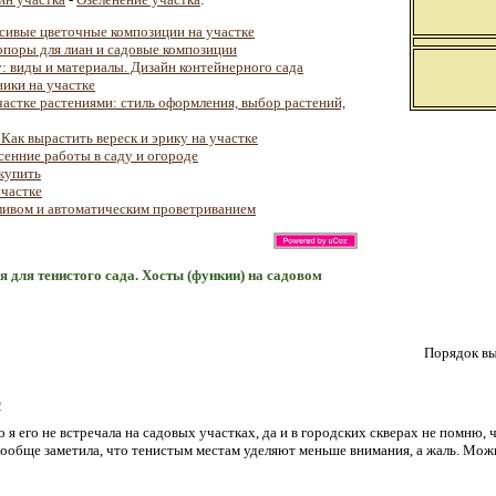
асивые цветочные композиции на участке
 опоры для лиан и садовые композиции
: виды и материалы. Дизайн контейнерного сада
ники на участке
астке растениями: стиль оформления, выбор растений,
Как вырастить вереск и эрику на участке
сенние работы в саду и огороде
 купить
участке
ливом и автоматическим проветриванием
я для тенистого сада. Хосты (функии) на садовом
Порядок вы
2
о я его не встречала на садовых участках, да и в городских скверах не помню, 
ообще заметила, что тенистым местам уделяют меньше внимания, а жаль. Мож