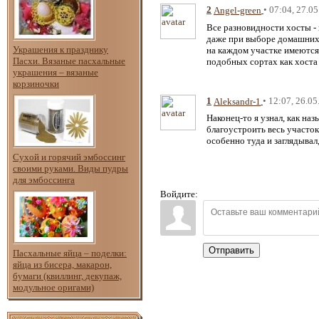
2
• 07:04, 27.0
Angel-green
Все разновидности хосты - 
даже при выборе домашних ц
Украшения к празднику
на каждом участке имеются 
Пасхи. Вязаные пасхальные
подобных сортах как хоста
украшения – вязаные
корзиночки
1
• 12:07, 26.0
Aleksandr-1
Наконец-то я узнал, как на
благоустроить весь участок.
особенно туда и заглядывал
Сухой и горячий эмбоссинг
своими руками. Виды пудры
для эмбоссинга
Войдите:
Отправить
Пасхальные яйца – поделки:
яйца из бисера, макарон,
бумаги (квиллинг, декупаж,
модульное оригами)