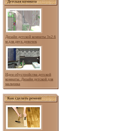
Детская комната
Дизайн детской комнаты 3х2.6
м для двух девочек
Идеи обустройства детской
комнаты. Дизайн детской для
мальчика
Как сделать ремонт