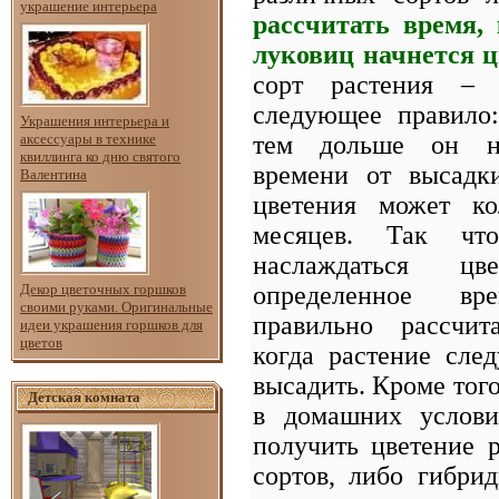
украшение интерьера
рассчитать время,
луковиц начнется ц
сорт растения – 
следующее правило:
Украшения интерьера и
тем дольше он не
аксессуары в технике
квиллинга ко дню святого
времени от высадк
Валентина
цветения может к
месяцев. Так чт
наслаждаться ц
определенное вр
Декор цветочных горшков
своими руками. Оригинальные
правильно рассчит
идеи украшения горшков для
цветов
когда растение след
высадить. Кроме того
Детская комната
в домашних услови
получить цветение 
сортов, либо гибри