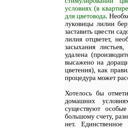
стимулировании цв
условиях (в квартире
для цветовода
. Необх
луковицы лилии беру
заставить цвести сад
лилия отцветет, не
засыхания листьев,
удалена (производит
высажено на доращи
цветения), как прави
процедура может рас
Хотелось бы отмет
домашних условия
существуют особые
большому счету, раз
нет. Единственное