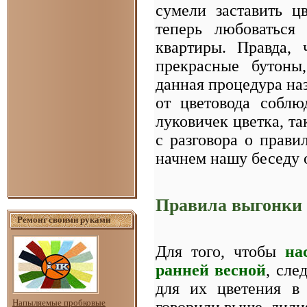
сумели заставить 
теперь любоваться
квартиры. Правда, 
прекрасные бутоны
данная процедура на
от цветовода соблю
луковичек цветка, та
с разговора о прав
начнем нашу беседу 
Правила выгонки
Ремонт своими руками
Для того, чтобы
на
ранней весной
, сле
для их цветения в
Напыляемые пробковые
говорили выше, лили