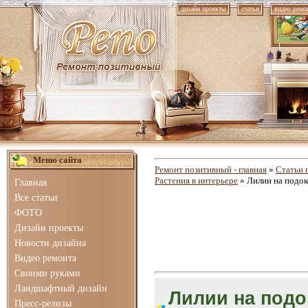
дизайн проекты
статьи
видео ремо
Меню сайта
Ремонт позитивный - главная
»
Статьи 
Растения в интерьере
» Лилии на подо
Главная
Все статьи
ФОТО
Дизайн проекты
Новости дизайна
Видео ремонта
Своими руками
Ландшафтный дизайн
Лилии на под
Пресс-релизы