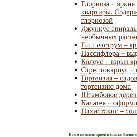
Глориоза – яркие 
квартиры. Содерж
глориозой
Джункус спираль
необычных расте
Гиппеаструм – яр
Пассифлора – выр
Колеус – взрыв я
Стрептокарпус –
Гортензия – садо
гортензию дома
Штамбовое дерево
Калатея – оформ
Пахистахис – сол
Всего комментариев к статье Лилии