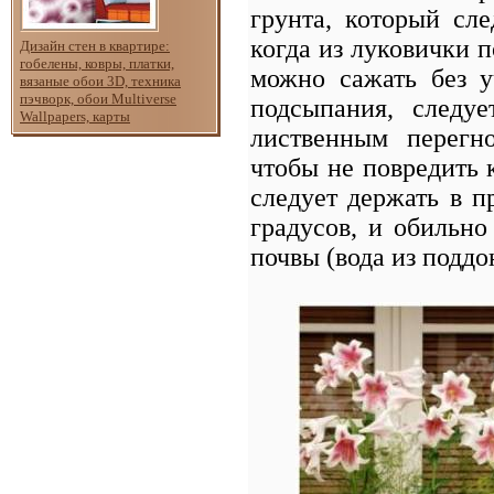
грунта, который сле
когда из луковички 
Дизайн стен в квартире:
гобелены, ковры, платки,
можно сажать без у
вязаные обои 3D, техника
пэчворк, обои Multiverse
подсыпания, следу
Wallpapers, карты
лиственным перегн
чтобы не повредить 
следует держать в п
градусов, и обильно
почвы (вода из поддо