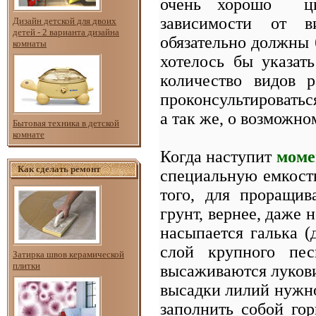
очень хорошо цве
зависимости от в
Дизайн детской для двоих
детей - 2 варианта дизайна
обязательно должны 
комнаты
хотелось бы указать
количество видов р
проконсультироватьс
а так же, о возможно
Бытовая техника в детской
комнате
Когда наступит
моме
Как сделать ремонт
специальную емкость
того, для проращив
грунт, вернее, даже 
насыпается галька (
слой крупного пес
Затирка швов керамической
плитки
высаживаются лукови
высадки лилий нужн
заполнить собой го