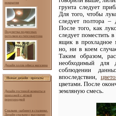
покрытия
грунта следует приб
Для того, чтобы лук
следует полтора – 
После того, как лук
Подсветка подвесных
следует поместить 
потолков из гипсокартона
ящик в прохладное 
но, ни в коем случа
Таким образом, ра
необходимый для 
Дизайн холла офиса магазина
соблюдении данны
впоследствии,
цвето
Новые дизайн - проекты
цветами. После окон
земляную смесь.
Дизайн гостиной комнаты и
прихожей с лёгкой
перегородкой
Спальня - кабинет в сталинке.
Дизайн спальни с высокими