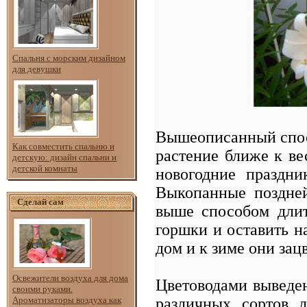
Спальня с морским дизайном
для девушки
Вышеописанный спос
Как совместить спальню и
растение ближе к ве
детскую: дизайн спальни и
детской комнаты
новогодние праздн
Выкопанные поздне
Сделай сам
выше способом длит
горшки и оставить н
дом и к зиме они зац
Освежители воздуха для дома
Цветоводами выведе
своими руками.
различных сортов л
Ароматизаторы воздуха как