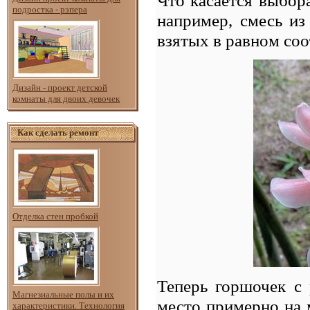
подростка - рэпера
например, смесь из
взятых в равном с
Дизайн - проект детской
комнаты для двоих девочек
Как сделать ремонт
Отделка стен пробкой
Теперь горшочек с 
Магнезиальные полы и их
место примерно на 
характеристики. Технология