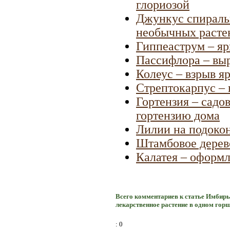
глориозой
Джункус спираль
необычных расте
Гиппеаструм – яр
Пассифлора – выр
Колеус – взрыв я
Стрептокарпус –
Гортензия – садо
гортензию дома
Лилии на подоко
Штамбовое дерево
Калатея – оформ
Всего комментариев к статье Имбирь
лекарственное растение в одном гор
: 0