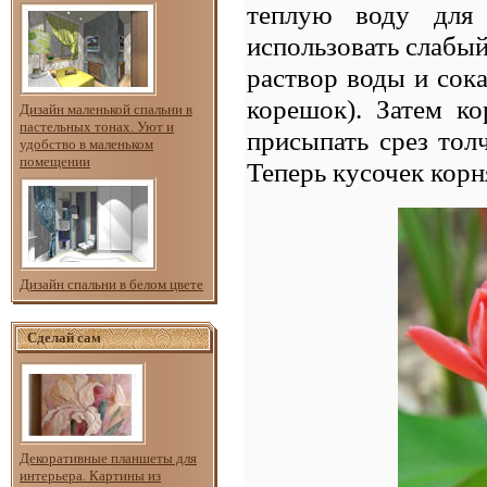
теплую воду для
использовать слабый
раствор воды и сока
корешок). Затем к
Дизайн маленькой спальни в
пастельных тонах. Уют и
присыпать срез тол
удобство в маленьком
помещении
Теперь кусочек корн
Дизайн спальни в белом цвете
Сделай сам
Декоративные планшеты для
интерьера. Картины из