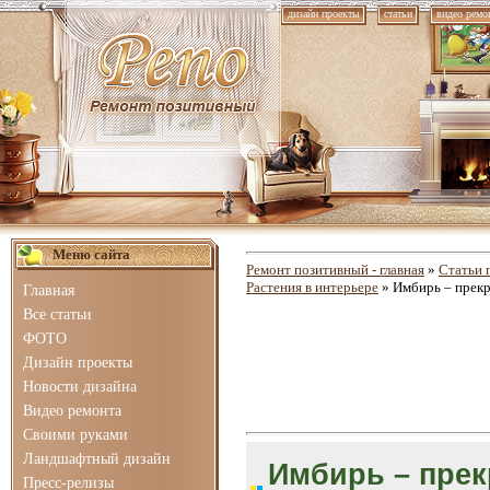
дизайн проекты
статьи
видео ремо
Меню сайта
Ремонт позитивный - главная
»
Статьи 
Растения в интерьере
» Имбирь – прекр
Главная
Все статьи
ФОТО
Дизайн проекты
Новости дизайна
Видео ремонта
Своими руками
Ландшафтный дизайн
Имбирь – прек
Пресс-релизы