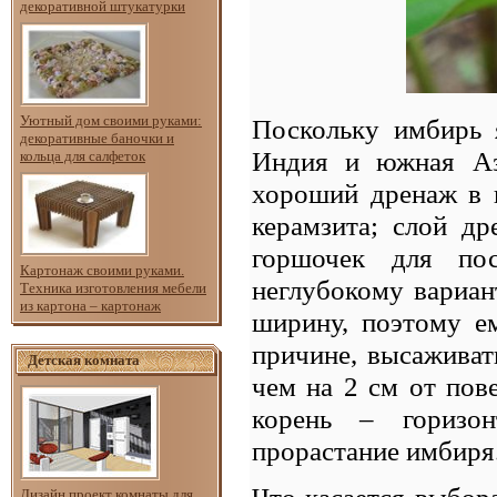
декоративной штукатурки
Уютный дом своими руками:
Поскольку имбирь 
декоративные баночки и
Индия и южная Ази
кольца для салфеток
хороший дренаж в 
керамзита; слой д
горшочек для пос
Картонаж своими руками.
неглубокому вариан
Техника изготовления мебели
из картона – картонаж
ширину, поэтому е
причине, высаживат
Детская комната
чем на 2 см от пов
корень – горизон
прорастание имбир
Что касается выбор
Дизайн проект комнаты для