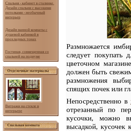
Спальня - кабинет в сталинке.
Дизайн спальни с высокими
потолками - необычный
интерьер
Дизайн ванной комнаты с
душевой кабинкой в
прохладных тонах
Размножается имби
Гостиная, совмещенная со
следует покупать 
спальней на подиуме
цветочном магазине
должен быть свежим
Отделочные материалы
размножения выби
спящих почек или гл
Непосредственно в
Витражи на стекле в
отрезанный по пер
интерьере
кусочки, можно вы
высадкой, кусочек 
Спальная комната