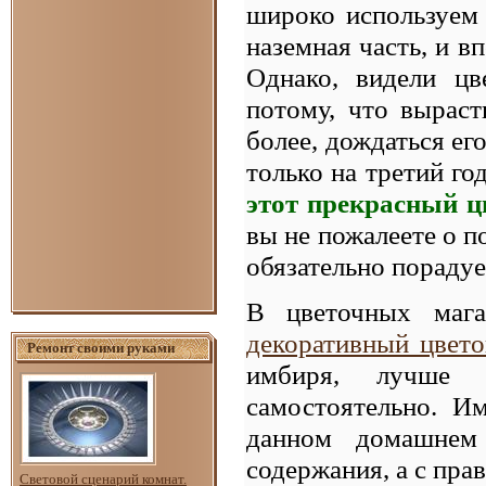
широко используем 
наземная часть, и в
Однако, видели ц
потому, что выраст
более, дождаться его
только на третий го
этот прекрасный ц
вы не пожалеете о 
обязательно порадуе
В цветочных мага
декоративный цвето
Ремонт своими руками
имбиря, лучше 
самостоятельно. И
данном домашнем
содержания, а с пра
Световой сценарий комнат.