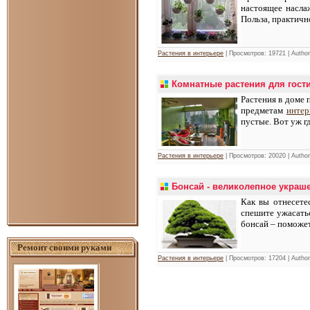
настоящее насла
Польза, практичн
Растения в интерьере
| Просмотров: 19721 | Autho
Комнатные растения для гост
Растения в доме 
предметам
интер
пустые. Вот уж г
Растения в интерьере
| Просмотров: 20020 | Autho
Бонсай - великолепное украш
Как вы отнесете
спешите ужасатьс
бонсай – поможе
Ремонт своими руками
Растения в интерьере
| Просмотров: 17204 | Autho