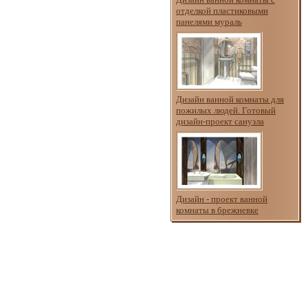
отделкой пластиковыми
панелями мураль
Дизайн ванной комнаты для
пожилых людей. Готовый
дизайн-проект санузла
Дизайн - проект ванной
комнаты в брежневке