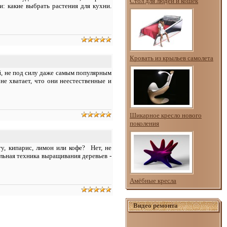
Стол для людей и кошек
: какие выбрать растения для кухни.
Кровать из крыльев самолета
й, не под силу даже самым популярным
 не хватает, что они неестественные и
Шикарное кресло нового
поколения
ту, кипарис, лимон или кофе?
Нет, не
льная техника выращивания деревьев -
Амёбные кресла
Видео ремонта