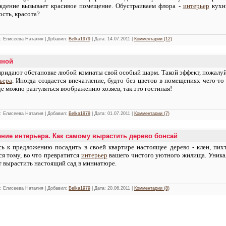
ждение вызывает красивое помещение. Обустраиваем флора -
интерьер
кухни
ость, красота?
r: Елисеева Наталия | Добавил:
Belka1979
| Дата:
14.07.2011
|
Комментарии (12)
иной
придают обстановке любой комнаты свой особый шарм. Такой эффект, пожалу
ьера
. Иногда создается впечатление, будто без цветов в помещениях чего-то
де можно разгуляться воображению хозяев, так это гостиная!
r: Елисеева Наталия | Добавил:
Belka1979
| Дата:
01.07.2011
|
Комментарии (7)
ение интерьера. Как самому вырастить дерево бонсай
сь к предложению посадить в своей квартире настоящее дерево -
клен, пих
я тому, во что превратится
интерьер
вашего чистого уютного жилища.
Уника
т вырастить настоящий сад в
миниатюр
е.
r: Елисеева Наталия | Добавил:
Belka1979
| Дата:
20.06.2011
|
Комментарии (8)