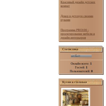
Красивый дизайн детских
комнат
Декор в детскую своими
руками
Программа PRO100 -
проектирование мебели и
дизайн интерьеров
Статистика
Онлайн всего:
1
Гостей:
1
Пользователей:
0
Кухня и столовая