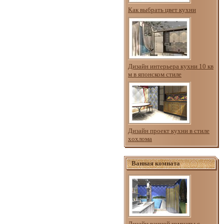
Как выбрать цвет кухни
Дизайн интерьера кухни 10 кв
м в японском стиле
Дизайн проект кухни в стиле
хохлома
Ванная комната
Дизайн ванной комнаты с