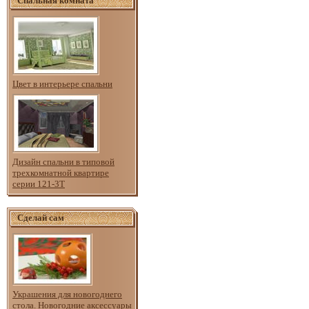
Спальная комната
Цвет в интерьере спальни
Дизайн спальни в типовой
трехкомнатной квартире
серии 121-3Т
Сделай сам
Украшения для новогоднего
стола. Новогодние аксессуары