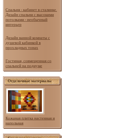
Спальня - кабинет в сталинке.
Дизайн спальни с высокими
потолками - необычный
интерьер
Дизайн ванной комнаты с
душевой кабинкой в
прохладных тонах
Гостиная, совмещенная со
спальней на подиуме
Отделочные материалы
Кожаная плитка настенная и
напольная