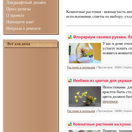
Ландшафтный дизайн
Пресс-релизы
Комнатные растения - важная часть инт
О проекте
использования, советы по выбору, уходу
Напишите нам!
Вопросы о ремонте
Флорариум своими руками. Ка
У вас в доме оче
Всё для дома
устаете искать с
появятся комнат
Растения в интерьере
| Просмотров: 30960 | Autho
Икебана из цветов для украш
Непостижима дл
красота быть сто
цвета должен быт
интерьер
.
Растения в интерьере
| Просмотров: 19688 | Autho
Комнатные растения на кухне.
Приятно принима