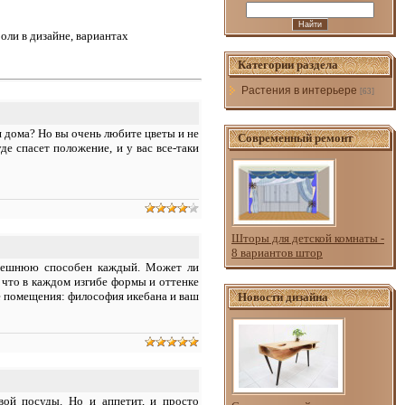
оли в дизайне, вариантах
Категории раздела
Растения в интерьере
[63]
я дома? Но вы очень любите цветы и не
Современный ремонт
е спасет положение, и у вас все-таки
Шторы для детской комнаты -
8 вариантов штор
внешнюю способен каждый. Может ли
 что в каждом изгибе формы и оттенке
е помещения: философия икебана и ваш
Новости дизайна
вой посуды. Но и аппетит, и просто