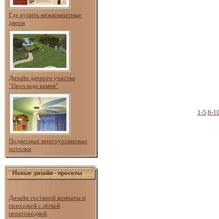
Где купить межкомнатные
двери
Дизайн дачного участка
"Прохлада камня"
1-5
6-1
Подвесные многоуровневые
потолки
Новые дизайн - проекты
Дизайн гостиной комнаты и
прихожей с лёгкой
перегородкой