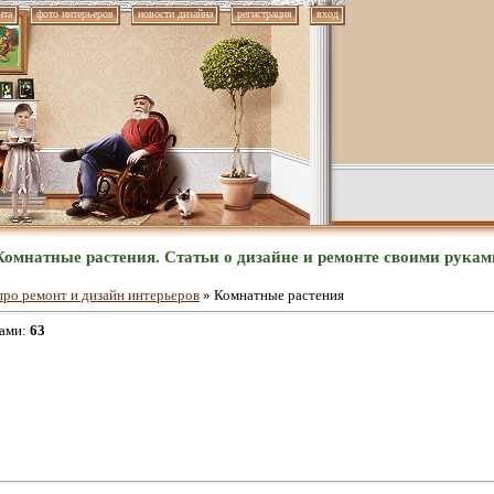
нта
фото интерьеров
новости дизайна
регистрация
вход
Комнатные растения. Статьи о дизайне и ремонте своими рукам
про ремонт и дизайн интерьеров
» Комнатные растения
ками
:
63