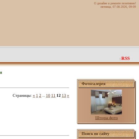
О дизайне и ремонте позитивно!
пятница, 07.08.2026, 09:09
RSS
|
и
Фотогалерея
Страницы
:
«
1
2
...
10
11
12
13
»
Шторы фото
Поиск по сайту