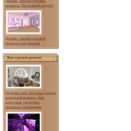
Дизайн - проект детской
комнаты "Настоящий индеец"
Дизайн - проект детской
комнаты для девочки
Как сделать ремонт
Отделка стен, потолка и пола в
маленькой комнате. Как
зрительно увеличить
маленькое помещение