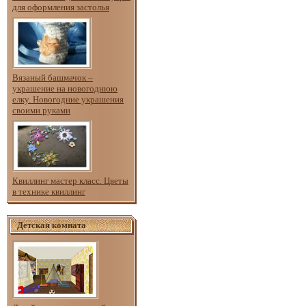
для оформления застолья
Вязаный башмачок –
украшение на новогоднюю
елку. Новогодние украшения
своими руками
Квиллинг мастер класс. Цветы
в технике квиллинг
Детская комната