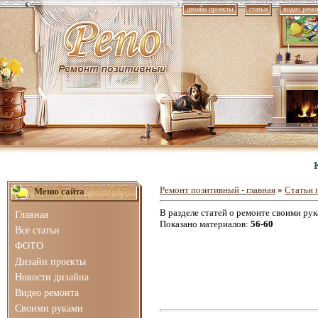
дизайн проекты
статьи
видео ремо
Ремонт позитивный - главная
»
Статьи 
Меню сайта
В разделе статей о ремонте своими ру
Главная
Показано материалов
:
56-60
Все статьи
ФОТО
Дизайн проекты
Новости дизайна
Видео ремонта
Своими руками