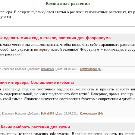
Комнатные растения
ерьера. В разделе публикуются статьи о различных комнатных растениях, их р
 и т.д.
к сделать мини сад в стекле, растения для флорариума
нь мало места и вы слишком заняты, чтобы позволить себе выращивать растени
пособ, как украсить
интерьер
живой зеленью? Флорариум – мини-садик в сосуд
ные растения!
r: Елисеева Наталия | Добавил:
Belka1979
| Дата:
01.08.2011
|
Комментарии (11)
ения интерьера. Составление икебаны
я европейца глубина восточной мудрости, но понять и принять красоту 
ль содержательной, не имея внутреннего богатства? Наверное, правы японцы,
ь свой смысл. Японское искусство составления букетов в современном дизайн
r: Елисеева Наталия | Добавил:
Belka1979
| Дата:
22.07.2011
|
Комментарии (16)
 Какие выбрать растения для кухни
ть пищу, которая красиво оформлена. Вдвойне приятно кушать из краси