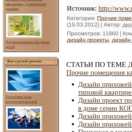
школьника - 5 вариантов
Источник
:
http://www.
дизайна
Категория
:
Прочие поме
(15.03.2012) |
Автор
:
диз
Просмотров
: 11960 |
Ко
дизайн проекты
,
дизайн
Детская комната для двоих
детей
Как сделать ремонт
СТАТЬИ ПО ТЕМЕ
Д
Прочие помещения к
Дизайн прихожей
типовой квартире
Утепление пола
Дизайн проект пр
пенополистиролом
в доме серии КО
Дизайн прихожей 
Дизайн прихожей
Прихожая в мало