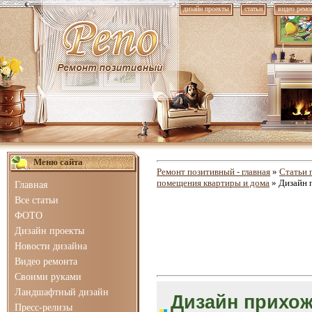
дизайн проекты
статьи
видео ремо
Меню сайта
Ремонт позитивный - главная
»
Статьи 
помещения квартиры и дома
» Дизайн 
Главная
Все статьи
ФОТО
Дизайн проекты
Новости дизайна
Видео ремонта
Своими руками
Ландшафтный дизайн
Дизайн прихож
Пресс-релизы