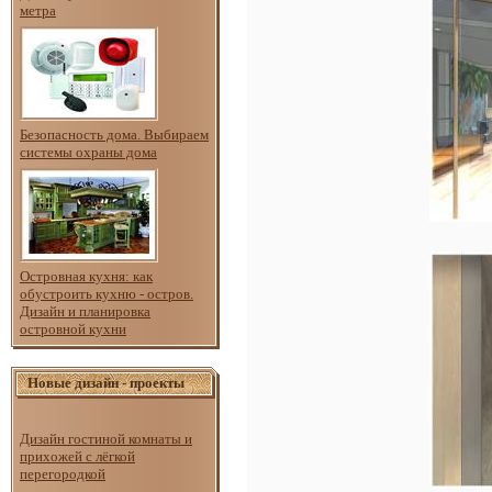
метра
Безопасность дома. Выбираем
системы охраны дома
Островная кухня: как
обустроить кухню - остров.
Дизайн и планировка
островной кухни
Новые дизайн - проекты
Дизайн гостиной комнаты и
прихожей с лёгкой
перегородкой