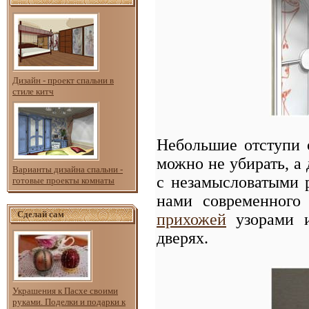
Дизайн - проект спальни в
стиле китч
Небольшие отступи о
можно не убирать, а
Варианты дизайна спальни -
с незамысловатыми 
готовые проекты комнаты
нами современного 
Сделай сам
прихожей
узорами и
дверях.
Украшения к Пасхе своими
руками. Поделки и подарки к