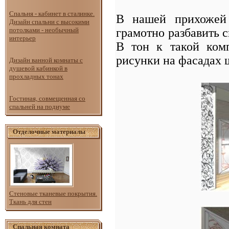
Спальня - кабинет в сталинке.
В нашей прихожей 
Дизайн спальни с высокими
грамотно разбавить с
потолками - необычный
интерьер
В тон к такой ком
рисунки на фасадах 
Дизайн ванной комнаты с
душевой кабинкой в
прохладных тонах
Гостиная, совмещенная со
спальней на подиуме
Отделочные материалы
Стеновые тканевые покрытия.
Ткань для стен
Спальная комната