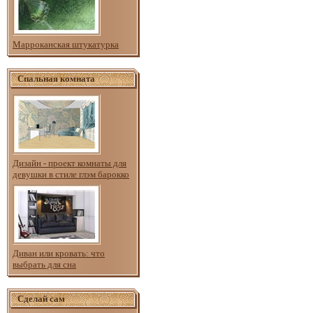
Марроканская штукатурка
Спальная комната
Дизайн - проект комнаты для
девушки в стиле глэм барокко
Диван или кровать: что
выбрать для сна
Сделай сам