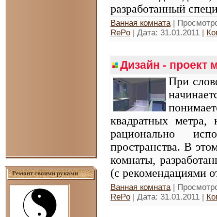
разработанный спец
Ванная комната
| Просмотро
RePo
| Дата:
31.01.2011
|
Ко
Дизайн - проект
При слов
начинае
понимает
квадратных метра,
рационально исп
пространства. В это
комнаты, разработа
(с рекомендациями от
Ремонт своими руками
Ванная комната
| Просмотро
RePo
| Дата:
31.01.2011
|
Ко