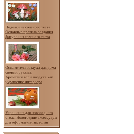
Поделки из соленого теста.
Основные правила создания
фигурок из соленого теста
Освежители воздуха для дома
своими руками.
Ароматизаторы воздуха как
украшение интерьера
Украшения для новогоднего
стола. Новогодние аксессуары
для оформления застолья