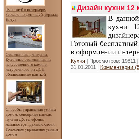
Дизайн кухни 12 
Фен - шуй в интерьере.
Зеркало по фен - шуй, зеркала
В данной
Ба-гуа
кухни 1
дизайнер
Готовый бесплатный 
в оформлении интерь
Столешницы для кухни.
Кухонные столешницы из
Кухня
| Просмотров: 19811 
искусственного камня и
31.01.2011
|
Комментарии (5
натурального, из ДСП,
облицованные плиткой
Способы управления умным
домом: сенсорные панели,
пульты ДУ, телефоны,
компьютеры, дактилоключи.
Голосовое управление умным
домом