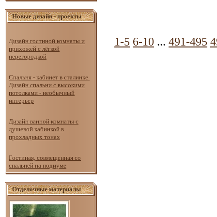
Новые дизайн - проекты
1-5
6-10
...
491-495
4
Дизайн гостиной комнаты и
прихожей с лёгкой
перегородкой
Спальня - кабинет в сталинке.
Дизайн спальни с высокими
потолками - необычный
интерьер
Дизайн ванной комнаты с
душевой кабинкой в
прохладных тонах
Гостиная, совмещенная со
спальней на подиуме
Отделочные материалы