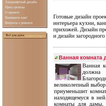
Ландшафтный дизайн
Пресс-релизы
О проекте
Готовые дизайн прое
Напишите нам!
интерьера кухни, ван
Вопросы о ремонте
прихожей. Дизайн пр
и дизайн загородного
Всё для дома
Ванная комната д
Ванная к
должна 
Благоро
великолепный выбор 
приуменьшит комнат
находящемуся в ней
комнаты для дамы,