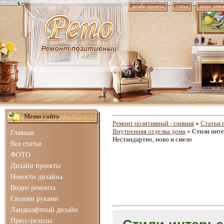
дизайн проекты
статьи
видео ремо
Меню сайта
Ремонт позитивный - главная
»
Статьи 
Внутренняя отделка дома
» Стили инте
Главная
Нестандартно, ново и смело
Все статьи
ФОТО
Дизайн проекты
Новости дизайна
Видео ремонта
Своими руками
Ландшафтный дизайн
Пресс-релизы