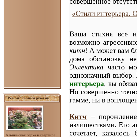
совершенное отсутст
«Стили интерьера. 
Ваша стихия все не
возможно агрессивно
китч
! А может вам 
дома обстановку н
Эклектика
часто мо
однозначный выбор.
интерьера
, вы обяз
Но совершенно точно
Ремонт своими руками
гамме, ни в воплоще
Китч
– порождени
излишествами. Его а
сочетает, казалось
Альпийская горка в квартире.