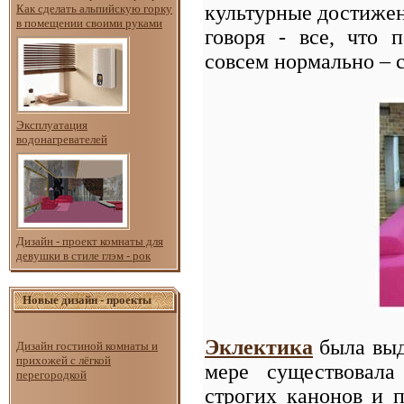
культурные достижен
Как сделать альпийскую горку
в помещении своими руками
говоря - все, что 
совсем нормально – с
Эксплуатация
водонагревателей
Дизайн - проект комнаты для
девушки в стиле глэм - рок
Новые дизайн - проекты
Эклектика
была выд
Дизайн гостиной комнаты и
прихожей с лёгкой
мере существовала
перегородкой
строгих канонов и п