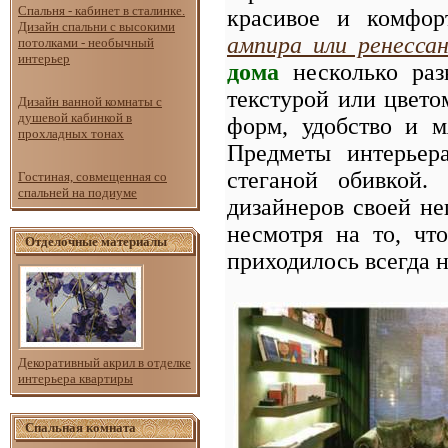
Спальня - кабинет в сталинке.
красивое и комфор
Дизайн спальни с высокими
ампира или ренессан
потолками - необычный
интерьер
дома
несколько разн
текстурой или цвето
Дизайн ванной комнаты с
душевой кабинкой в
форм, удобство и м
прохладных тонах
Предметы интерьер
стеганой обивкой.
Гостиная, совмещенная со
спальней на подиуме
дизайнеров своей н
несмотря на то, чт
Отделочные материалы
приходилось всегда н
Декоративный акрил в отделке
интерьера квартиры
Спальная комната