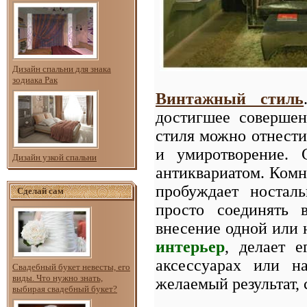
Дизайн спальни для знака
зодиака Рак
В
интажный стиль
достигшее совершен
стиля можно отнести 
и умиротворение. 
Дизайн узкой спальни
антиквариатом. Комн
пробуждает носталь
Сделай сам
просто соединять 
внесение одной или 
интерьер
, делает 
аксессуарах или н
Свадебный букет невесты, его
виды. Что нужно знать,
желаемый результат, 
выбирая свадебный букет?