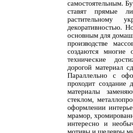
самостоятельным. Бу
ставят прямые л
растительному ук
декоративностью. Н
основным для домашни
производстве масс
создаются многие 
технические дости
дорогой материал сд
Параллельно с офо
проходит создание 
материалы заменяю
стеклом, металлопр
оформлении интерьер
мрамор, хромирован
интересно и необы
мотивы и шедевры ми