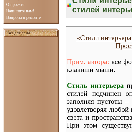
Стили интерье
О проекте
стилей интерь
Напишите нам!
Вопросы о ремонте
Всё для дома
«Стили интерьера
Прост
Прим. автора:
все фо
клавиши мыши.
Стиль интерьера
пр
стилей подчинен о
заполняя пустоты –
удовлетворяя любой 
света и пространства
При этом существ