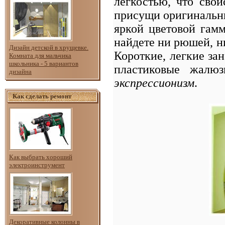
легкостью, что сво
присущи оригинальны
яркой цветовой гамм
найдете ни рюшей, ни
Дизайн детской в хрущевке.
Короткие, легкие за
Комната для мальчика
школьника - 5 вариантов
пластиковые жалю
дизайна
экспрессионизм
.
Как сделать ремонт
Как выбрать хороший
электроинструмент
Декоративные колонны в