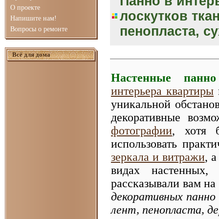
Панно в интер
О проекте
лоскутков тка
Напишите нам!
пенопласта, су
Вопросы о ремонте
Всё для дома
Настенные панно
интерьера квартиры
уникальной обстанов
декоративные возм
фотографии
, хотя 
использовать практ
зеркала и витражи
, 
видах настенных
рассказывали вам на 
декоративных панно 
лент, пенопласта, д