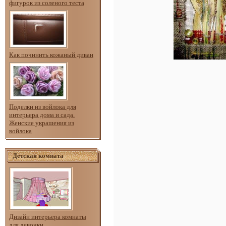
фигурок из соленого теста
Как починить кожаный диван
Поделки из войлока для
интерьера дома и сада.
Женские украшения из
войлока
Детская комната
Дизайн интерьера комнаты
для девочки