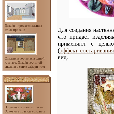
Дизайн - проект спальни в
Для создания настенн
стиле прованс
что придаст издели
применяют с целью 
(
эффект состаривания
вид.
Спальня и гостиная в одной
комнате. Дизайн гостиной-
спальни в стиле сафари глэм
Сделай сам
Поделки из соленого теста.
Основные правила создания