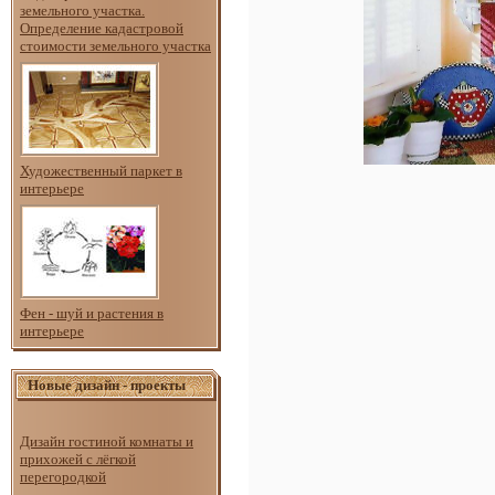
земельного участка.
Определение кадастровой
стоимости земельного участка
Художественный паркет в
интерьере
Фен - шуй и растения в
интерьере
Новые дизайн - проекты
Дизайн гостиной комнаты и
прихожей с лёгкой
перегородкой