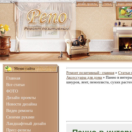
дизайн проекты
статьи
видео ремо
Меню сайта
Ремонт позитивный - главная
»
Статьи 
Аксессуары для дома
» Панно в интерь
Главная
шнуров, лент, пенопласта, сухих растен
Все статьи
ФОТО
Дизайн проекты
Новости дизайна
Видео ремонта
Своими руками
Ландшафтный дизайн
Пресс-релизы