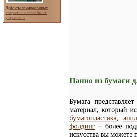
Дефекты лакокрасочных
покрытий и способы их
устранения
Панно из бумаги 
Бумага представляе
материал, который и
бумагопластика
,
аппл
фолдинг
– более под
искусства вы можете 