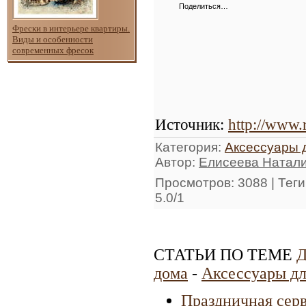
Поделиться…
Фрески в интерьере квартиры.
Виды и особенности
современных фресок
Источник
:
http://www.
Категория
:
Аксессуары 
Автор
:
Елисеева Натал
Просмотров
: 3088 |
Теги
5.0
/
1
СТАТЬИ ПО ТЕМЕ
Д
дома
-
Аксессуары дл
Праздничная серв