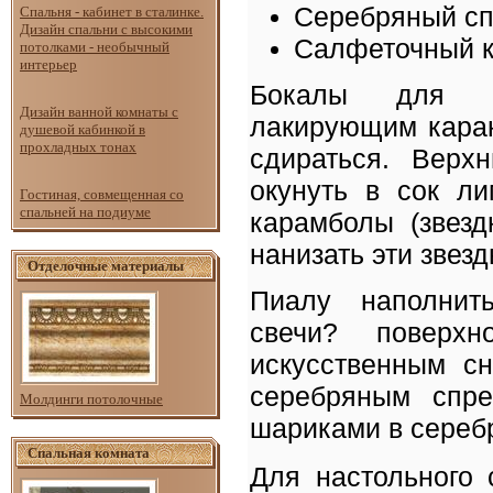
Серебряный с
Спальня - кабинет в сталинке.
Дизайн спальни с высокими
Салфеточный 
потолками - необычный
интерьер
Бокалы для ша
Дизайн ванной комнаты с
лакирующим каран
душевой кабинкой в
прохладных тонах
сдираться. Верх
окунуть в сок л
Гостиная, совмещенная со
спальней на подиуме
карамболы (звезд
нанизать эти звез
Отделочные материалы
Пиалу наполнит
свечи? поверх
искусственным сн
серебряным спре
Молдинги потолочные
шариками в сереб
Спальная комната
Для настольного