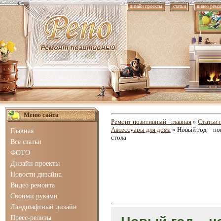
дизайн проекты
статьи
видео ремо
Меню сайта
Ремонт позитивный - главная
»
Статьи 
Аксессуары для дома
» Новый год – но
Главная
стола
Все статьи
ФОТО
Дизайн проекты
Новости дизайна
Видео ремонта
Своими руками
Ландшафтный дизайн
Пресс-релизы