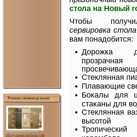
стола на Новый г
Чтобы получи
сервировка стола
вам понадобится:
Дорожка д
прозрачная
просвечивающ
Стеклянная пи
Плавающие св
Бокалы для ш
Ремонт своими руками
стаканы для в
Стеклянная ва
высотой
Тропичес
Модульная мебель для