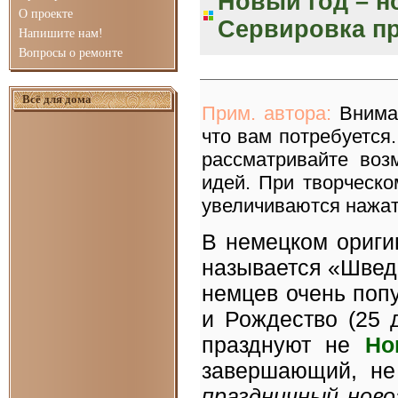
Новый год – н
О проекте
Сервировка пр
Напишите нам!
Вопросы о ремонте
Всё для дома
Прим. автора:
Вниман
что вам потребуется.
рассматривайте воз
идей. При творческо
увеличиваются нажа
В немецком ориг
называется «Шведс
немцев очень по
и Рождество (25 
празднуют не
Но
завершающий, не
праздничный ново