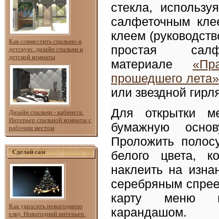
стекла, использу
салфеточным клее
клеем (руководст
Как совместить спальню и
простая сал
детскую: дизайн спальни и
детской комнаты
материале
«Пр
прошедшего лета»
или звездной гирл
Для открытки 
Дизайн спальни - кабинета.
Интерьер спальной комнаты с
бумажную основ
рабочим местом
Проложить полос
Сделай сам
белого цвета, к
наклеить на изна
серебряным спрее
карту меню н
Как украсить новогоднюю
карандашом.
елку. Новогодний интерьер.