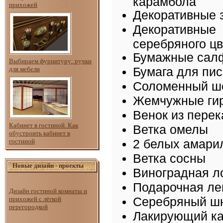
карамбола
прихожей
Декоративные 
Декоратив
серебряного цв
Бумажные сал
Выбираем фурнитуру: ручки
Бумага для пис
для мебели
Соломенный ше
Жемчужные ги
Венок из перек
Кабинет в гостиной. Как
Ветка омелы
обустроить кабинет в
2 белых амари
гостиной
Ветка сосны
Новые дизайн - проекты
Виноградная л
Подарочная ле
Дизайн гостиной комнаты и
Серебряный ш
прихожей с лёгкой
перегородкой
Лакирующий ка