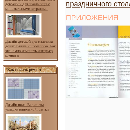
праздничного стол
девочки и для школьницы с
минимальными затратами
ПРИЛОЖЕНИЯ
Дизайн детской для мальчика
дошкольника и школьника. Как
экономно изменить интерьер
комнаты
Как сделать ремонт
Дизайн пола. Варианты
укладки напольной плитки