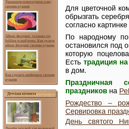
Украшаем новогоднюю елку
Для цветочной ко
своими руками
обрызгать серебр
согласно картинке
По народному пов
Айрис фолдинг: техника iris
folding и шаблоны. Как делать
остановился под о
айрис фолдинг своими руками
которую поцелова
Есть
традиция на
в дом.
Как сделать шифоньер своими
руками
Праздничная с
праздников
на
Ре
Детская комната
Рождество – рож
Сервировка празд
День святого Ни
Дизайн детской для маленькой