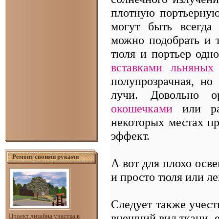
плотную портьерную
могут быть всегда
можно подобрать и 
тюля и портьер одн
вставками льняных
полупрозрачная, но
лучи. Довольно о
окошечками
или раз
некоторых местах пр
эффект.
Ремонт своими руками
А вот для плохо осв
и просто тюля или л
Следует также учест
внешний вид ткани, е
Проект дизайна участка в