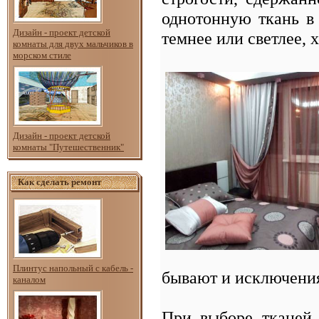
однотонную ткань в 
Дизайн - проект детской
темнее или светлее, 
комнаты для двух мальчиков в
морском стиле
Дизайн - проект детской
комнаты "Путешественник"
Как сделать ремонт
Плинтус напольный с кабель -
бывают и исключени
каналом
При выборе тканей