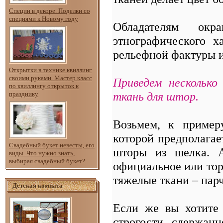
Специи в декоре. Поделки со
специями к Новому году
Обладателям ок
этнографического х
рельефной фактуры и
Открытки в технике квиллинг
своими руками. Мастер класс
Приведем несколько
по квиллингу открыток к
ткань для штор.
празднику
Возьмем, к примеру
которой предполагае
Свадебный букет невесты, его
шторы из шелка. А
виды. Что нужно знать,
выбирая свадебный букет?
официальное или тор
тяжелые ткани – парч
Детская комната
Если же вы хотите
строгости, сдержанн