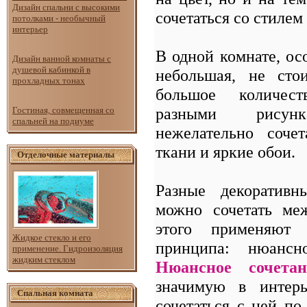
Дизайн спальни с высокими
сочетаться со стилем
потолками - необычный
интерьер
В одной комнате, ос
Дизайн ванной комнаты с
душевой кабинкой в
небольшая, не стои
прохладных тонах
большое количес
разными рисун
Гостиная, совмещенная со
спальней на подиуме
нежелательно сочет
ткани и яркие обои.
Отделочные материалы
Разные декоративн
можно сочетать ме
этого применяют
Жидкое стекло и его
принципа: нюансно
применение. Гидроизоляция
жидким стеклом
Нюансное сочетан
значимую в интерь
Спальная комната
сочетаться с ней по