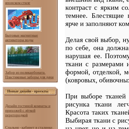
японском стиле
контраст с ярким со
темнее. Блестящие 
ярче и заполняют ко
Бытовые магнитные
Делая свой выбор, н
активаторы воды
по себе, она должн
нарушая ее. Поэтому
ткани с размерами 
формой, отделкой, м
Забор из поликарбоната.
Пластиковые заборы для дачи
(ковровых, обивочных
Новые дизайн - проекты
При выборе тканей 
рисунка ткани лег
Дизайн гостиной комнаты и
Красота таких ткане
прихожей с лёгкой
перегородкой
Выбирая ткани с рис
на цвет, но и на те
Спальня - кабинет в сталинке.