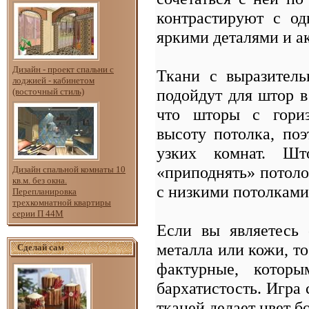
контрастируют с о
яркими деталями и а
Дизайн - проект спальни с
Ткани с выразител
лоджией - кабинетом
подойдут для штор в
(восточный стиль)
что шторы с гориз
высоту потолка, по
узких комнат. Шт
«приподнять» потоло
Дизайн спальной комнаты 10
кв.м. без окна.
с низкими потолками
Перепланировка
трехкомнатной квартиры
серии П 44М
Если вы являетесь 
металла или кожи, то
Сделай сам
фактурные, которы
бархатистость. Игра
тканей делает цвет б