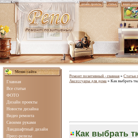
дизайн проекты
статьи
видео ремо
Меню сайта
Ремонт позитивный - главная
»
Статьи 
Аксессуары для дома
» Как выбрать тк
Главная
Все статьи
ФОТО
Дизайн проекты
Новости дизайна
Видео ремонта
Своими руками
Ландшафтный дизайн
Как выбрать т
Пресс-релизы