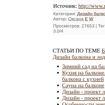
Источник
:
http://www.
Категория
:
Дизайн балк
Автор
:
Оксана
E
W
Просмотров
: 27653 |
Тег
3.0
/
4
СТАТЬИ ПО ТЕМЕ
Б
Дизайн балкона и ло
Зимний сад на ба
Кухня на балконе
балкона с кухней
Сауна на балконе
Дизайн - проект 
Дизайн - проект 
Особенности энер