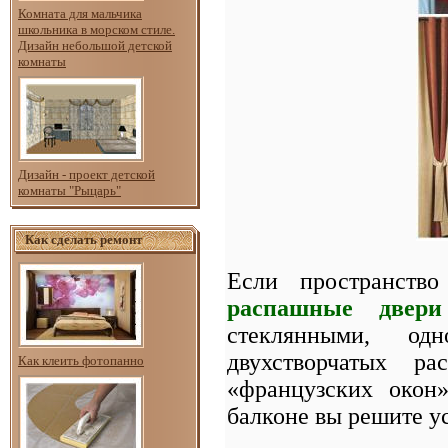
Комната для мальчика
школьника в морском стиле.
Дизайн небольшой детской
комнаты
Дизайн - проект детской
комнаты "Рыцарь"
Как сделать ремонт
Если пространство
распашные двери
стеклянными, одн
двухстворчатых р
Как клеить фотопанно
«французских окон
балконе вы решите у