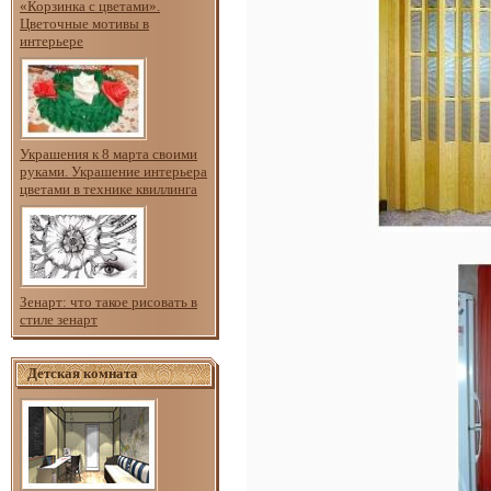
«Корзинка с цветами».
Цветочные мотивы в
интерьере
Украшения к 8 марта своими
руками. Украшение интерьера
цветами в технике квиллинга
Зенарт: что такое рисовать в
стиле зенарт
Детская комната