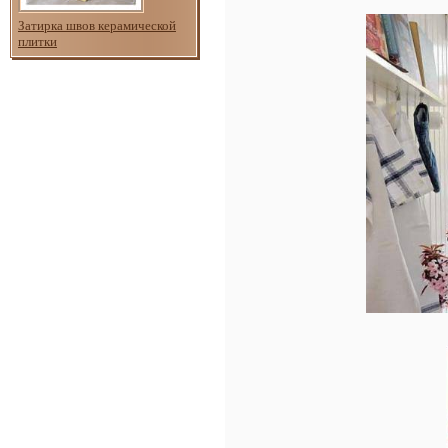
Затирка швов керамической
плитки