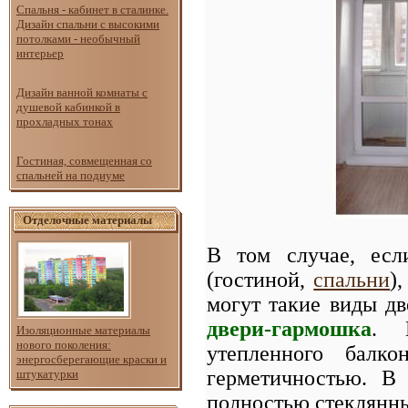
Спальня - кабинет в сталинке.
Дизайн спальни с высокими
потолками - необычный
интерьер
Дизайн ванной комнаты с
душевой кабинкой в
прохладных тонах
Гостиная, совмещенная со
спальней на подиуме
Отделочные материалы
В том случае, есл
(гостиной,
спальни
)
могут такие виды д
двери-гармошка
. 
Изоляционные материалы
нового поколения:
утепленного балко
энергосберегающие краски и
герметичностью. В
штукатурки
полностью стеклянны