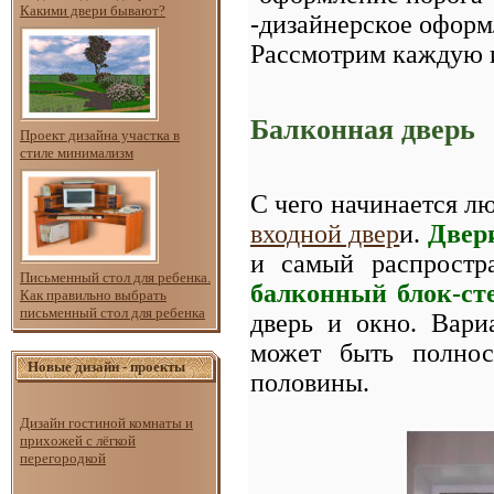
Какими двери бывают?
-дизайнерское оформ
Рассмотрим каждую и
Балконная дверь
Проект дизайна участка в
стиле минимализм
С чего начинается лю
входной двер
и.
Двер
и самый распростр
Письменный стол для ребенка.
балконный блок-ст
Как правильно выбрать
письменный стол для ребенка
дверь и окно. Вари
может быть полнос
Новые дизайн - проекты
половины.
Дизайн гостиной комнаты и
прихожей с лёгкой
перегородкой