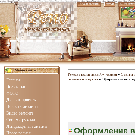
дизайн проекты
статьи
видео ремо
Меню сайта
Ремонт позитивный - главная
»
Статьи 
балкона и лоджии
» Оформление выхода
Главная
Все статьи
ФОТО
Дизайн проекты
Новости дизайна
Видео ремонта
Своими руками
Ландшафтный дизайн
Оформление в
Пресс-релизы