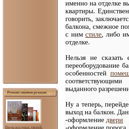
именно на отделке вы
квартиры. Единствен
говорить, заключаетс
балкона, смежное п
с ним
стиле
, либо и
отделке.
Нельзя не сказать
переоборудование ба
особенностей
помещ
соответствующими
выданного разрешени
Ремонт своими руками
Ну а теперь, перейд
выход на балкон. Дан
-оформление
двери
-оформление порога
Виды входных дверей.