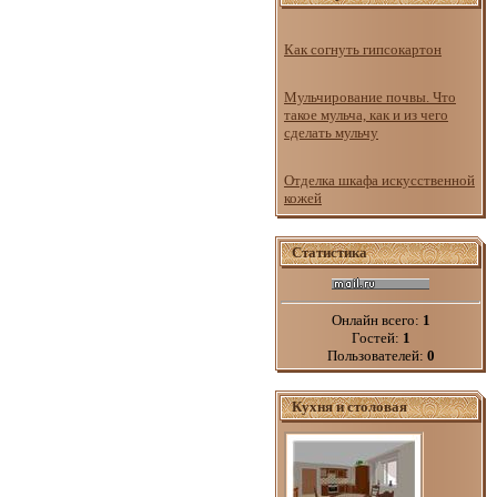
Как согнуть гипсокартон
Мульчирование почвы. Что
такое мульча, как и из чего
сделать мульчу
Отделка шкафа искусственной
кожей
Статистика
Онлайн всего:
1
Гостей:
1
Пользователей:
0
Кухня и столовая