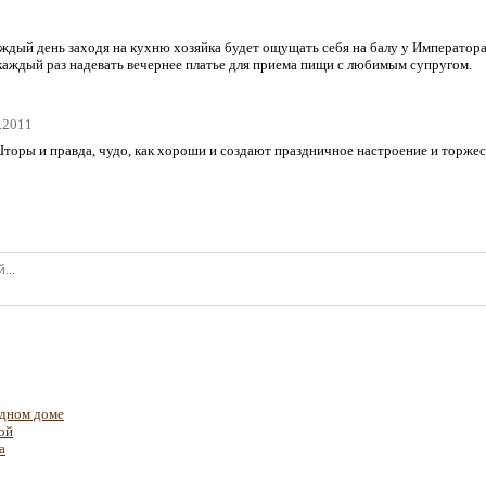
аждый день заходя на кухню хозяйка будет ощущать себя на балу у Императора
 каждый раз надевать вечернее платье для приема пищи с любимым супругом.
3.2011
 Шторы и правда, чудо, как хороши и создают праздничное настроение и торже
одном доме
ой
а