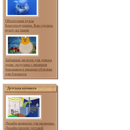
Обереговая кукла
Благополучница. Как сделать
куклу из ткани
Забавные мелочи для декора
дома: подушка с вязаным
барашком и вязаная обложка
для блокнота
Детская комната
Дизайн комнаты для мальчика.
Дизайн-проект детской