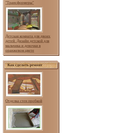
"Трансформеры"
Детская комната для двоих
детей. Дизайн детской для
мальчика и девочки в
оранжевом цвете
Как сделать ремонт
Отделка стен пробкой