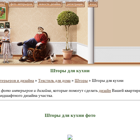
нта
фото интерьеров
новости дизайна
регистрация
вход
Шторы для кухни
терьеров и дизайна
»
Текстиль для дома
»
Шторы
» Шторы для кухни
е
фото интерьеров и дизайна
, которые помогут сделать
дизайн
Вашей квартиры
андшафтного дизайна участка.
Шторы для кухни фото