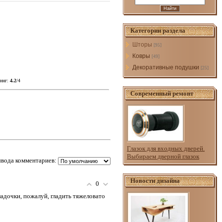
Категории раздела
Шторы
[95]
Ковры
[49]
Декоративные подушки
[25]
инг
:
4.2
/
4
Современный ремонт
Глазок для входных дверей.
Выбираем дверной глазок
вода комментариев:
Новости дизайна
0
адочки, пожалуй, гладить тяжеловато