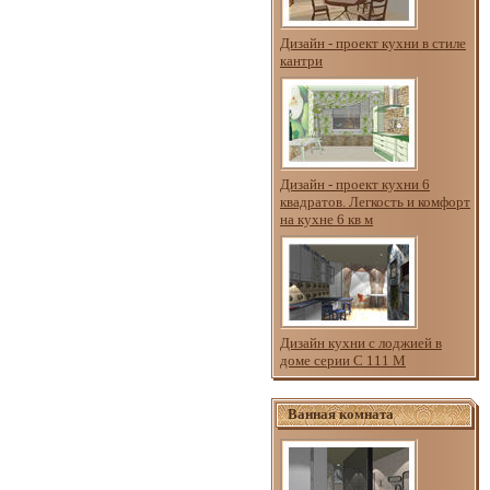
Дизайн - проект кухни в стиле
кантри
Дизайн - проект кухни 6
квадратов. Легкость и комфорт
на кухне 6 кв м
Дизайн кухни с лоджией в
доме серии С 111 М
Ванная комната