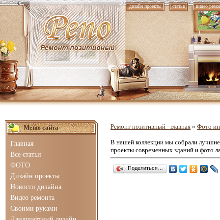
дизайн проекты
статьи
видео ремо
Ремонт позитивный - главная
»
Фото ин
Меню сайта
В нашей коллекции мы собрали лучши
Главная
проекты современных зданий и фото л
Все статьи
ФОТО
Поделиться…
Дизайн проекты
Новости дизайна
Видео ремонта
Своими руками
Ландшафтный дизайн