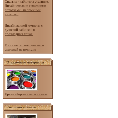
Спальня - кабинет в сталинке.
Дизайн спальни с высокими
потолками - необычный
интерьер
Дизайн ванной комнаты с
душевой кабинкой в
прохладных тонах
Гостиная, совмещенная со
спальней на подиуме
Отделочные материалы
Кремнийорганическая эмаль
Спальная комната