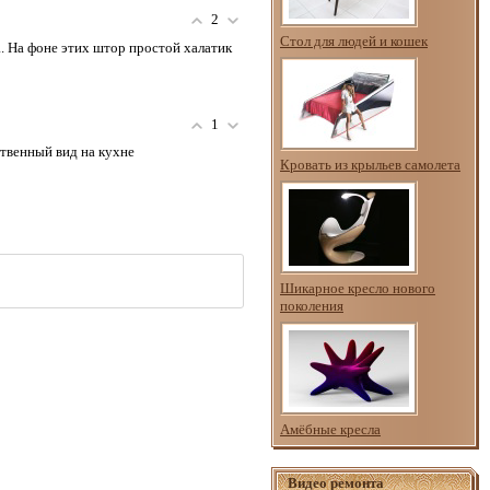
2
Стол для людей и кошек
. На фоне этих штор простой халатик
1
ственный вид на кухне
Кровать из крыльев самолета
Шикарное кресло нового
поколения
Амёбные кресла
Видео ремонта