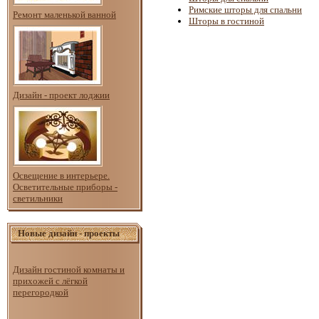
Римские шторы для спальни
Ремонт маленькой ванной
Шторы в гостиной
Дизайн - проект лоджии
Освещение в интерьере.
Осветительные приборы -
светильники
Новые дизайн - проекты
Дизайн гостиной комнаты и
прихожей с лёгкой
перегородкой