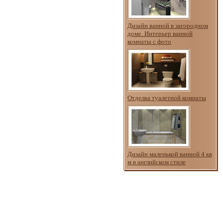
Дизайн ванной в загородном
доме. Интерьер ванной
комнаты с фото
Отделка туалетной комнаты
Дизайн маленькой ванной 4 кв
м в английском стиле