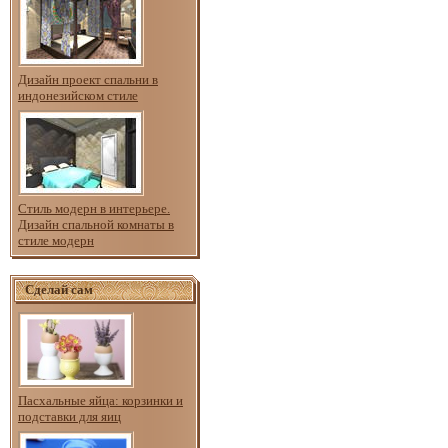
Дизайн проект спальни в
индонезийском стиле
Стиль модерн в интерьере.
Дизайн спальной комнаты в
стиле модерн
Сделай сам
Пасхальные яйца: корзинки и
подставки для яиц