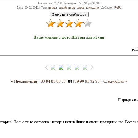
Просмотров
: 20758 |
Размеры
: 350x400px/92.9Kb
Дата
: 20.01.2011 |
Теги
:
шторы
,
дизайн штор
,
шторы для кухни
|
Добавил
:
RePo
Ваше мнение о фото Шторы для кухни
Рейт
« Предыдущая
|
83
84
85
86
87
[
88
]
89
90
91
92
93
|
Следующая »
Порядок вы
ентарии! Полностью согласна - шторы нежнейшие и очень праздничные. Вот скл