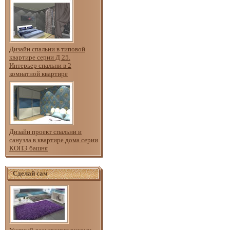
Дизайн спальни в типовой
квартире серии Д 25.
Интерьер спальни в 2
комнатной квартире
Дизайн проект спальни и
санузла в квартире дома серии
КОПЭ башня
Сделай сам