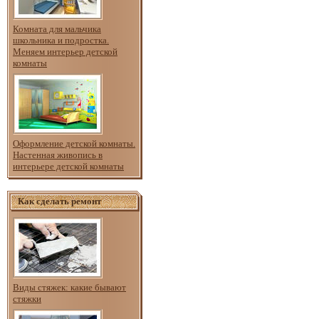
Комната для мальчика
школьника и подростка.
Меняем интерьер детской
комнаты
Оформление детской комнаты.
Настенная живопись в
интерьере детской комнаты
Как сделать ремонт
Виды стяжек: какие бывают
стяжки