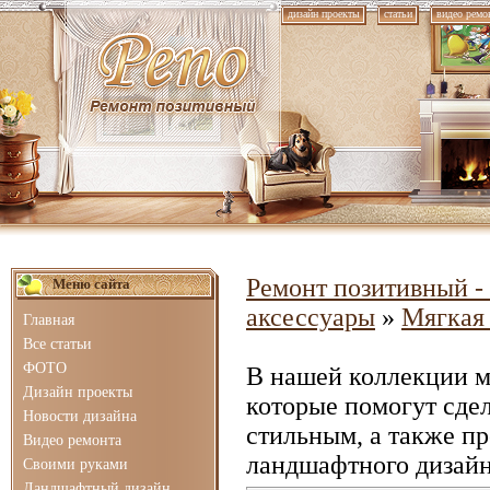
дизайн проекты
статьи
видео ремо
Ремонт позитивный - 
Меню сайта
аксессуары
»
Мягкая
Главная
Все статьи
ФОТО
В нашей коллекции 
Дизайн проекты
которые помогут сде
Новости дизайна
стильным, а также п
Видео ремонта
ландшафтного дизайн
Своими руками
Ландшафтный дизайн