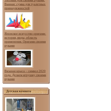
Уютный дом своими руками.
Ванная: сумка для туалетных
принадлежностей
Японское искусство оригами:
история, виды, область
применения. Оригами своими
руками
Вязаная крыса – символ 2020
года. Делаем игрушку своими
руками
Детская комната