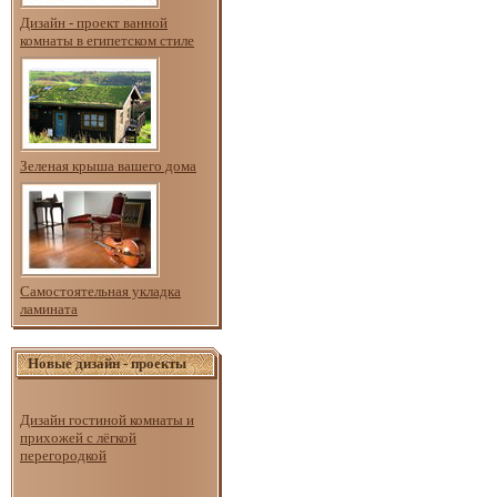
Дизайн - проект ванной
комнаты в египетском стиле
Зеленая крыша вашего дома
Самостоятельная укладка
ламината
Новые дизайн - проекты
Дизайн гостиной комнаты и
прихожей с лёгкой
перегородкой