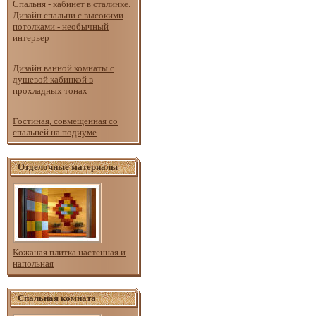
Спальня - кабинет в сталинке.
Дизайн спальни с высокими
потолками - необычный
интерьер
Дизайн ванной комнаты с
душевой кабинкой в
прохладных тонах
Гостиная, совмещенная со
спальней на подиуме
Отделочные материалы
Кожаная плитка настенная и
напольная
Спальная комната