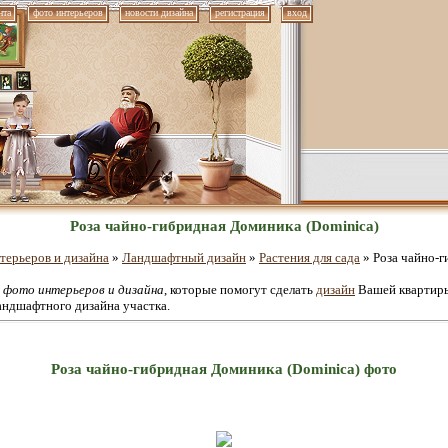
нта
фото интерьеров
новости дизайна
регистрация
вход
Роза чайно-гибридная Доминика (Dominica)
терьеров и дизайна
»
Ландшафтный дизайн
»
Растения для сада
» Роза чайно-г
е
фото интерьеров и дизайна
, которые помогут сделать
дизайн
Вашей квартиры
андшафтного дизайна участка.
Роза чайно-гибридная Доминика (Dominica) фото