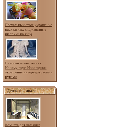
Пасхальный стол: украшение
пасхальных яиц - вязаные
шапочки на яйца
Вязаный колокольчик к
Новому году. Новогодние
украшения интерьера своими
руками
Детская комната
Комната для мальчика