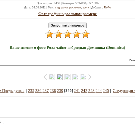
Просмотров
: 4436 |
Размеры
: 533x800px/97.5Kb
Дата
: 03.08.2011 |
Теги
:
сад
,
розы
,
растения
,
дача
|
Добавил
:
RePo
Фотография в реальном размере
Ваше мнение о фото Роза чайно-гибридная Доминика (Dominica)
Рейт
« Предыдущая
|
235
236
237
238
239
[
240
]
241
242
243
244
245
|
Следующая 