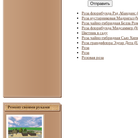
Отправить
Роза флорибунда Рэд Абанданс 
Роза кустарниковая Мадригал (M
Роза чайно-гибридная Белла Ром
Роза флорибунда Мидсаммер (
Цветник в саду
Роза чайно-гибридная Сью Хипк
Роза грандифлора Эдгар Дега (E
Роза
Роза
Розовая роза
Ремонт своими руками