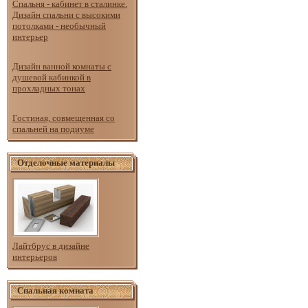
Спальня - кабинет в сталинке.
Дизайн спальни с высокими
потолками - необычный
интерьер
Дизайн ванной комнаты с
душевой кабинкой в
прохладных тонах
Гостиная, совмещенная со
спальней на подиуме
Отделочные материалы
Лайтбрус в дизайне
интерьеров
Спальная комната