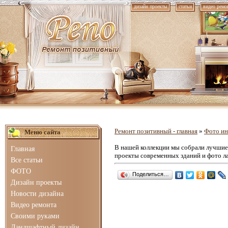
дизайн проекты
статьи
видео ремо
Ремонт позитивный - главная
»
Фото ин
Меню сайта
В нашей коллекции мы собрали лучши
Главная
проекты современных зданий и фото л
Все статьи
ФОТО
Поделиться…
Дизайн проекты
Новости дизайна
Видео ремонта
Своими руками
Ландшафтный дизайн