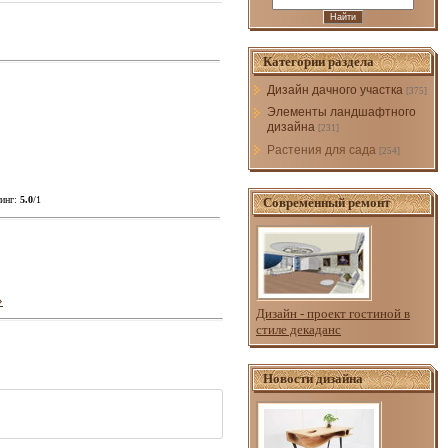
Категории раздела
Дизайн дачного участка
[375]
Элементы ландшафтного
дизайна
[231]
Растения для сада
[254]
инг
:
5.0
/
1
Современный ремонт
»
Дизайн - проект гостиной в
стиле декаданс
Новости дизайна