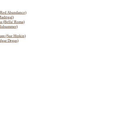
(Red Abundance)
adrigal)
а (Bella' Roma)
Midsummer)
ин (Sue Hipkin)
dgar Degas)