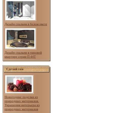
Дизайн спальни в белом цвете
Дизайн спальни в типовой
квартире серии П 44Т
Сделай сам
Новогодние поделки из
природных материалов.
Украшения интерьера из
природных материалов