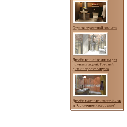
Отделка туалетной комнаты
Дизайн ванной комнаты для
пожилых людей. Готовый
дизайн-проект санузла
Дизайн маленькой ванной 4 кв
м "Солнечное настроение"