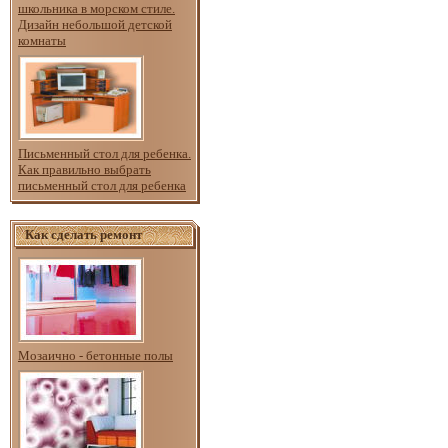
школьника в морском стиле.
Дизайн небольшой детской
комнаты
Письменный стол для ребенка.
Как правильно выбрать
письменный стол для ребенка
Как сделать ремонт
Мозаично - бетонные полы