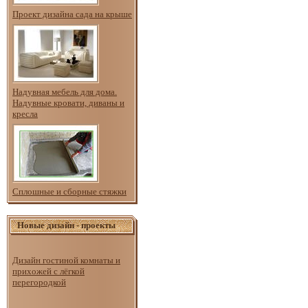
Проект дизайна сада на крыше
Надувная мебель для дома.
Надувные кровати, диваны и
кресла
Сплошные и сборные стяжки
Новые дизайн - проекты
Дизайн гостиной комнаты и
прихожей с лёгкой
перегородкой