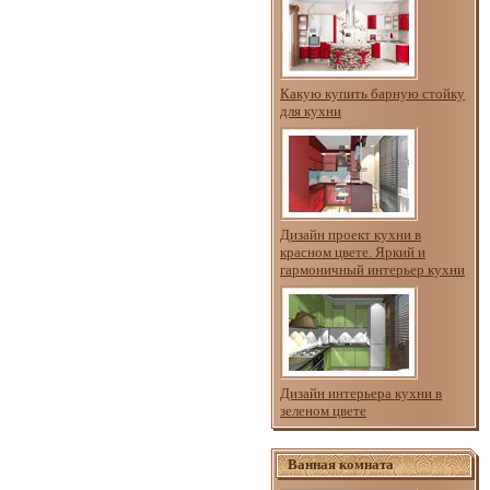
Какую купить барную стойку
для кухни
Дизайн проект кухни в
красном цвете. Яркий и
гармоничный интерьер кухни
Дизайн интерьера кухни в
зеленом цвете
Ванная комната