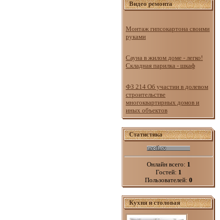
Видео ремонта
Монтаж гипсокартона своими
руками
Сауна в жилом доме - легко!
Складная парилка - шкаф
ФЗ 214 Об участии в долевом
строительстве
многоквартирных домов и
иных объектов
Статистика
Онлайн всего:
1
Гостей:
1
Пользователей:
0
Кухня и столовая