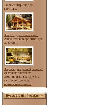
Угловые витрины для
гостиных
Защита деревянных стен.
Антисептики и пропитки для
древесины
Фартук для кухни. Кухонный
фартук из плитки, из
ламинированных панелей,
фартук из стекла, из
нержавейки и камня
Новые дизайн - проекты