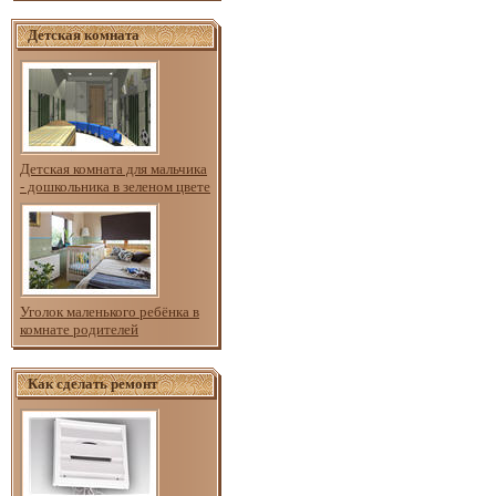
Детская комната
Детская комната для мальчика
- дошкольника в зеленом цвете
Уголок маленького ребёнка в
комнате родителей
Как сделать ремонт