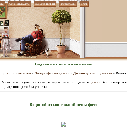
нта
фото интерьеров
новости дизайна
регистрация
вход
Водяной из монтажной пены
терьеров и дизайна
»
Ландшафтный дизайн
»
Дизайн дачного участка
» Водяно
е
фото интерьеров и дизайна
, которые помогут сделать
дизайн
Вашей квартиры
андшафтного дизайна участка.
Водяной из монтажной пены фото