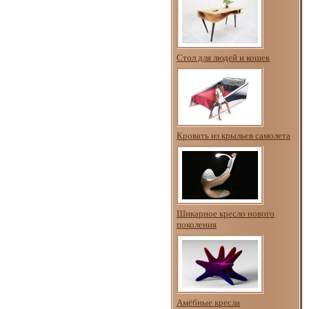
Стол для людей и кошек
Кровать из крыльев самолета
Шикарное кресло нового
поколения
Амёбные кресла