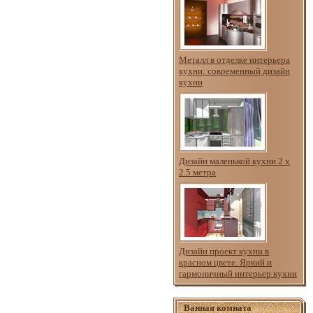
Металл в отделке интерьера
кухни: современный дизайн
кухни
Дизайн маленькой кухни 2 х
2.5 метра
Дизайн проект кухни в
красном цвете. Яркий и
гармоничный интерьер кухни
Ванная комната