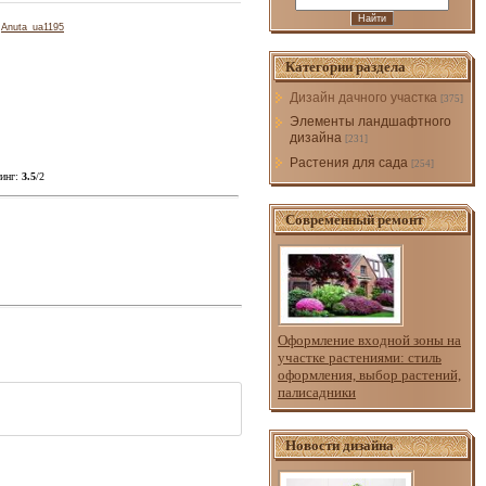
:
Anuta_ua1195
Категории раздела
Дизайн дачного участка
[375]
Элементы ландшафтного
дизайна
[231]
Растения для сада
[254]
инг
:
3.5
/
2
Современный ремонт
Оформление входной зоны на
участке растениями: стиль
оформления, выбор растений,
палисадники
Новости дизайна