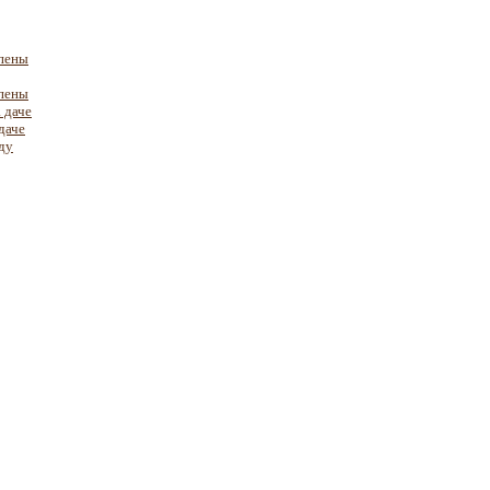
пены
пены
 даче
даче
ду