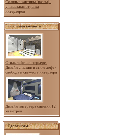
Соляные картины (пазлы) -
уникальная отделка
интерьеров
Спальная комната
Стиль лофт в интерьере.
Дизайн спальни в стиле лофт -
свобода и свежесть интерьера
Дизайн интерьера спальни 12
кв метров
Сделай сам