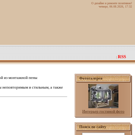
О дизайне и ремонте позитивно!
четверг, 06.08.2026, 17:32
RSS
|
й из монтажной пены
Фотогалерея
 неповторимым и стильным, а также
Интерьер гостиной фото
Поиск по сайту