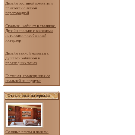
Дизайн гостиной комнаты и
прихожей с лёгкой
перегородкой
Спальня - кабинет в сталинке.
Дизайн спальни с высокими
потолками - необычный
интерьер
Дизайн ванной комнаты с
душевой кабинкой в
прохладных тонах
Гостиная, совмещенная со
спальней на подиуме
Отделочные материалы
Соляные плиты и панели.