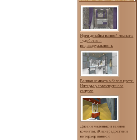
Идеи дизайна ванной комнаты
- удобство и
индивидуальность
Ванная комната в белом цвете.
Интерьер совмещенного
санузла
Дизайн маленькой ванной
комнаты. Жизнерадостный
интерьер ванной