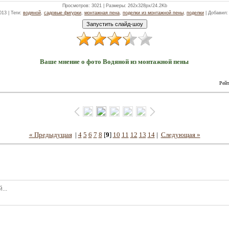
Просмотров
: 3021 |
Размеры
: 262x328px/24.2Kb
013 |
Теги
:
водяной
,
садовые фигурки
,
монтажная пена
,
поделки из монтажной пены
,
поделки
|
Добавил
Ваше мнение о фото Водяной из монтажной пены
Рейт
« Предыдущая
|
4
5
6
7
8
[
9
]
10
11
12
13
14
|
Следующая »