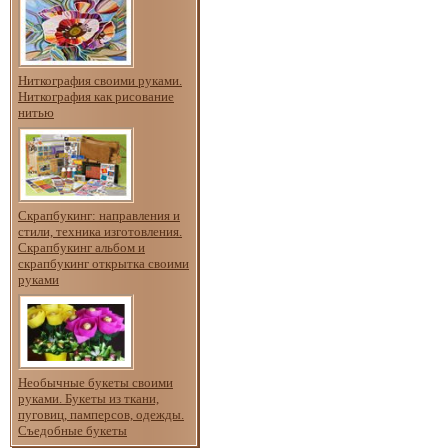
Ниткография своими руками.
Ниткография как рисование
нитью
Скрапбукинг: направления и
стили, техника изготовления.
Скрапбукинг альбом и
скрапбукинг открытка своими
руками
Необычные букеты своими
руками. Букеты из ткани,
пуговиц, памперсов, одежды.
Съедобные букеты