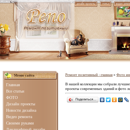
дизайн проекты
статьи
видео ремо
Ремонт позитивный - главная
»
Фото ин
Меню сайта
В нашей коллекции мы собрали лучши
Главная
проекты современных зданий и фото л
Все статьи
ФОТО
Поделиться…
Дизайн проекты
Новости дизайна
Видео ремонта
Своими руками
Ландшафтный дизайн