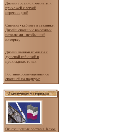
Дизайн гостиной комнаты и
прихожей с лёгкой
перегородкой
Спальня - кабинет в сталинке.
Дизайн спальни с высокими
потолками - необычный
интерьер
Дизайн ванной комнаты с
душевой кабинкой в
прохладных тонах
Гостиная, совмещенная со
спальней на подиуме
Отделочные материалы
Огнезащитные составы. Какое