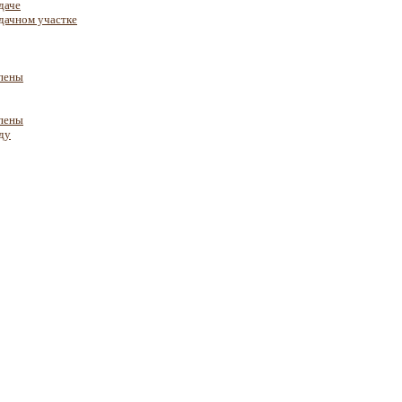
даче
дачном участке
пены
пены
ду