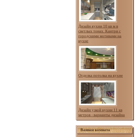
Дизайн кухни 10 кв м в
светлых тонах. Кантри с
городскими мотивами на
кухне
Отделка потолка на кухне
Дизайн узкой кухни 11 кв
метров - варианты дизайна
Ванная комната