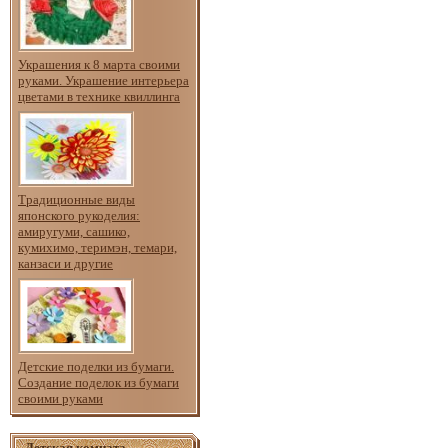
Украшения к 8 марта своими
руками. Украшение интерьера
цветами в технике квиллинга
Традиционные виды
японского рукоделия:
амиругуми, сашико,
кумихимо, теримэн, темари,
канзаси и другие
Детские поделки из бумаги.
Создание поделок из бумаги
своими руками
Детская комната