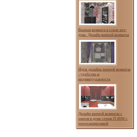
Ванная комната в стиле арт-
деко. Дизайн ванной комнаты
Идеи дизайна ванной комнаты
- удобство и
индивидуальность
Дизайн ванной комнаты с
окном в доме серии П 46М с
перепланировкой