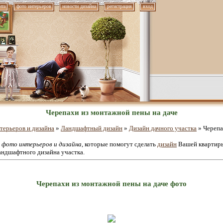
нта
фото интерьеров
новости дизайна
регистрация
вход
Черепахи из монтажной пены на даче
терьеров и дизайна
»
Ландшафтный дизайн
»
Дизайн дачного участка
» Черепа
е
фото интерьеров и дизайна
, которые помогут сделать
дизайн
Вашей квартиры
андшафтного дизайна участка.
Черепахи из монтажной пены на даче фото