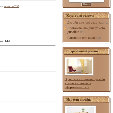
вил
:
Anuta_ua1195
Категории раздела
Дизайн дачного участка
[375]
Элементы ландшафтного
дизайна
[231]
Растения для сада
[254]
инг
:
0.0
/
0
Современный ремонт
Эркеры в интерьере: дизайн
комнаты с эркером,
оформление окон
Новости дизайна