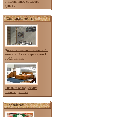
огнезащитное средство
купить
Спальная комната
Дизайн спальни в типовой 2 -
комнатной квартире серии 1
090.1 оптима
Спальни белорусских
производителей
Сделай сам