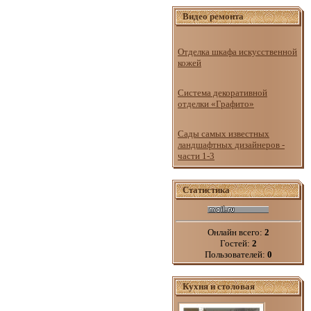
Видео ремонта
Отделка шкафа искусственной
кожей
Система декоративной
отделки «Графито»
Сады самых известных
ландшафтных дизайнеров -
части 1-3
Статистика
Онлайн всего:
2
Гостей:
2
Пользователей:
0
Кухня и столовая