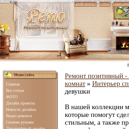
дизайн проекты
статьи
видео ремо
Ремонт позитивный - 
Меню сайта
комнат
»
Интерьер с
Главная
девушки
Все статьи
ФОТО
Дизайн проекты
В нашей коллекции 
Новости дизайна
которые помогут сде
Видео ремонта
стильным, а также п
Своими руками
Ландшафтный дизайн