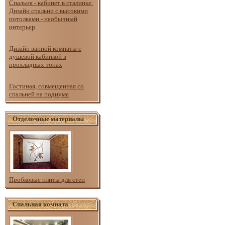
Спальня - кабинет в сталинке.
Дизайн спальни с высокими
потолками - необычный
интерьер
Дизайн ванной комнаты с
душевой кабинкой в
прохладных тонах
Гостиная, совмещенная со
спальней на подиуме
Отделочные материалы
Пробковые плиты для стен
Спальная комната