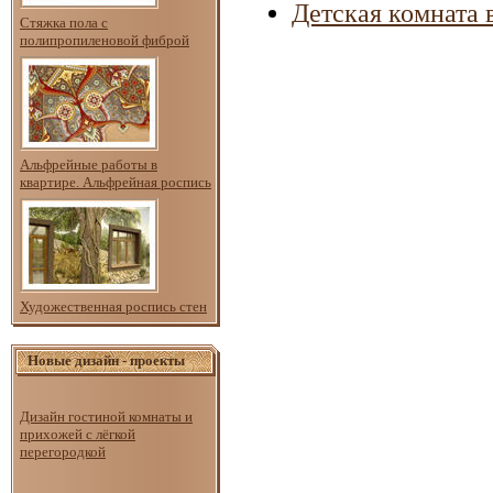
Детская комната 
Стяжка пола с
полипропиленовой фиброй
Альфрейные работы в
квартире. Альфрейная роспись
Художественная роспись стен
Новые дизайн - проекты
Дизайн гостиной комнаты и
прихожей с лёгкой
перегородкой