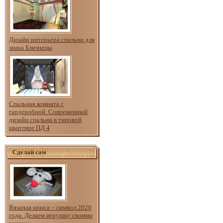
Дизайн интерьера спальни для
знака Близнецы
Спальная комната с
гардеробной. Современный
дизайн спальни в типовой
квартире ПД 4
Сделай сам
Вязаная крыса – символ 2020
года. Делаем игрушку своими