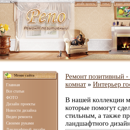
дизайн проекты
статьи
видео ремо
Ремонт позитивный - 
Меню сайта
комнат
»
Интерьер го
Главная
Все статьи
ФОТО
В нашей коллекции 
Дизайн проекты
которые помогут сде
Новости дизайна
стильным, а также п
Видео ремонта
ландшафтного дизайн
Своими руками
Ландшафтный дизайн