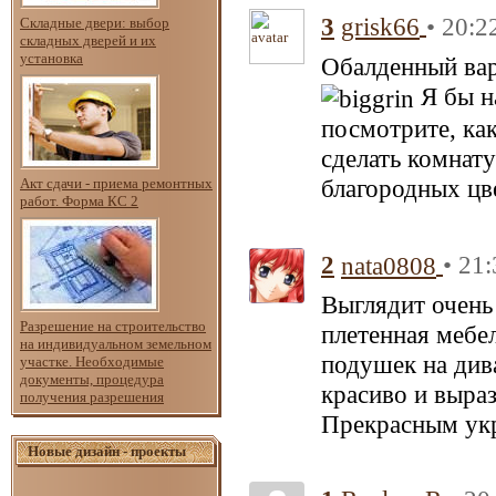
3
• 20:2
grisk66
Складные двери: выбор
складных дверей и их
установка
Обалденный вари
Я бы на
посмотрите, ка
сделать комнату
благородных цв
Акт сдачи - приема ремонтных
работ. Форма КС 2
2
• 21
nata0808
Выглядит очень
Разрешение на строительство
плетенная мебе
на индивидуальном земельном
подушек на див
участке. Необходимые
документы, процедура
красиво и выра
получения разрешения
Прекрасным укр
Новые дизайн - проекты