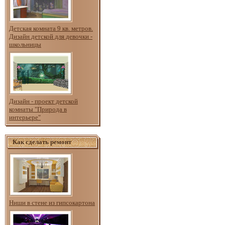
Детская комната 9 кв. метров.
Дизайн детской для девочки -
школьницы
Дизайн - проект детской
комнаты "Природа в
интерьере"
Как сделать ремонт
Ниши в стене из гипсокартона