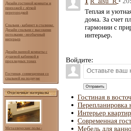
1
• 20
R_alsu_R
Дизайн гостиной комнаты и
прихожей с лёгкой
Теплая и уютная
перегородкой
дома. За счет п
Спальня - кабинет в сталинке.
гармонии с при
Дизайн спальни с высокими
интерьер.
потолками - необычный
интерьер
Дизайн ванной комнаты с
душевой кабинкой в
Войдите:
прохладных тонах
Гостиная, совмещенная со
спальней на подиуме
Отправить
Отделочные материалы
Гостиная в восто
Перепланировка 
Интерьер квартир
Современная гос
Мебель для ванн
Металлические полы -