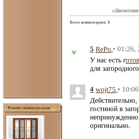
« Предыдущая
Всего комментариев
:
5
5
• 01:26,
RePo
У нас есть г
отов
для загородног
4
• 10:06
wojt75
Действительно,
гостиной в заго
Ремонт своими руками
непринужденнос
оригинально.