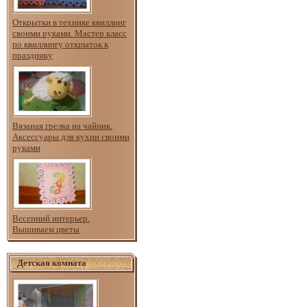
Открытки в технике квиллинг
своими руками. Мастер класс
по квиллингу открыток к
празднику
Вязаная грелка на чайник.
Аксессуары для кухни своими
руками
Весенний интерьер.
Вышиваем цветы
Детская комната