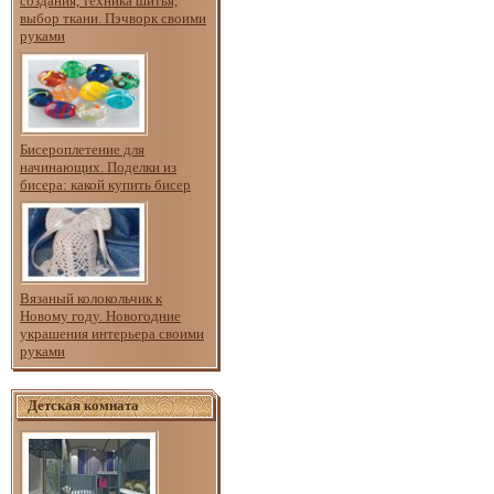
создания, техника шитья,
выбор ткани. Пэчворк своими
руками
Бисероплетение для
начинающих. Поделки из
бисера: какой купить бисер
Вязаный колокольчик к
Новому году. Новогодние
украшения интерьера своими
руками
Детская комната