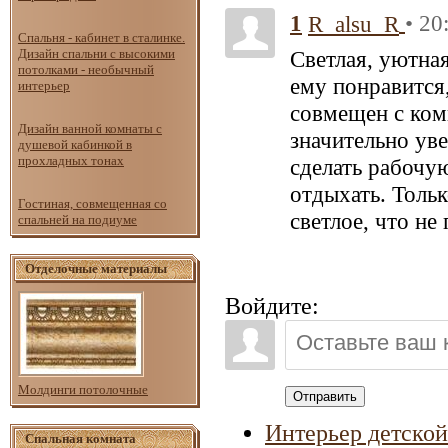
1
• 20
R_alsu_R
Спальня - кабинет в сталинке.
Дизайн спальни с высокими
Светлая, уютная
потолками - необычный
ему понравится,
интерьер
совмещен с ком
Дизайн ванной комнаты с
значительно ув
душевой кабинкой в
прохладных тонах
сделать рабочую
отдыхать. Толь
Гостиная, совмещенная со
светлое, что не
спальней на подиуме
Отделочные материалы
Войдите:
Молдинги потолочные
Отправить
Интерьер детской
Спальная комната