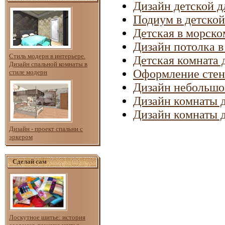
Дизайн детской д
Подиум в детской
Детская в морско
Дизайн потолка в
Стиль модерн в интерьере.
Детская комната 
Дизайн спальной комнаты в
Оформление стен 
стиле модерн
Дизайн небольшо
Дизайн комнаты д
Дизайн комнаты 
Дизайн - проект спальни с
эркером
Сделай сам
Лоскутное шитье: история