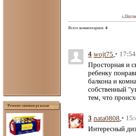
« Пред
Всего комментариев
:
4
4
• 17:54
wojt75
Просторная и св
ребенку понрави
балкона и комн
собственный "уг
тем, что происх
Ремонт своими руками
3
• 15
nata0808
Интересный диз