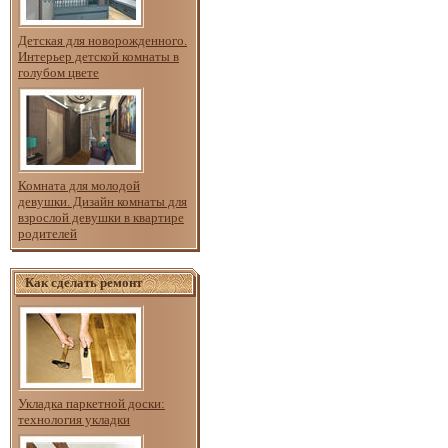
Детская для новорожденного.
Интерьер детской комнаты в
голубом цвете
Комната для молодой
девушки. Дизайн комнаты для
взрослой девушки в квартире
родителей
Как сделать ремонт
Укладка паркетной доски:
технология укладки