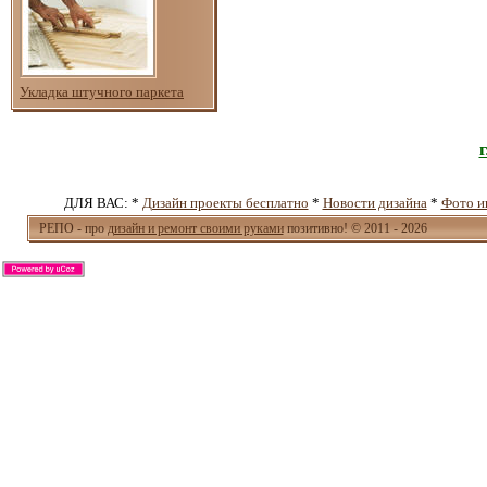
Укладка штучного паркета
ДЛЯ ВАС: *
Дизайн проекты бесплатно
*
Новости дизайна
*
Фото и
РЕПО - про
дизайн и ремонт своими руками
позитивно! © 2011 - 2026