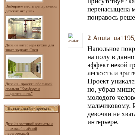
присутствует ка
Выбираем места для хранения
перенасыщена м
детских игрушек
понравось реше
2
Anuta_ua1195
Дизайн интерьера кухни для
Напольное покр
знака зодиака Овен
на полу в данно
эффект некой г
легкость и зри
Проект уникален
Дизайн - проект небольшой
но, убрав мишк
спальни "Комфорт и
педантичность"
молодого челове
мальчиковому. И
Новые дизайн - проекты
девочки не хват
интерьере.
Дизайн гостиной комнаты и
прихожей с лёгкой
перегородкой