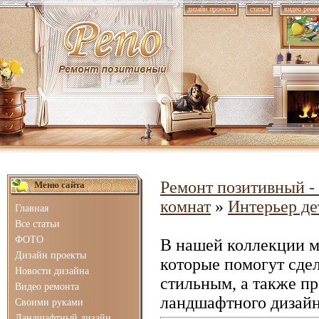
дизайн проекты
статьи
видео ремо
Ремонт позитивный - 
Меню сайта
комнат
»
Интерьер де
Главная
Все статьи
ФОТО
В нашей коллекции 
Дизайн проекты
которые помогут сде
Новости дизайна
стильным, а также п
Видео ремонта
ландшафтного дизайн
Своими руками
Ландшафтный дизайн