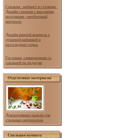
Спальня - кабинет в сталинке.
Дизайн спальни с высокими
потолками - необычный
интерьер
Дизайн ванной комнаты с
душевой кабинкой в
прохладных тонах
Гостиная, совмещенная со
спальней на подиуме
Отделочные материалы
Декоративные панели для
стильных интерьеров
Спальная комната