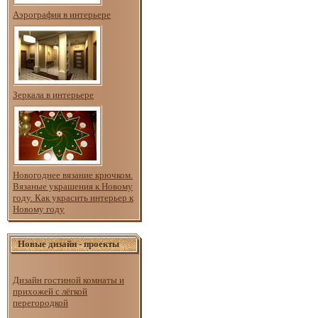
Аэрография в интерьере
Зеркала в интерьере
Новогоднее вязание крючком.
Вязаные украшения к Новому
году. Как украсить интерьер к
Новому году
Новые дизайн - проекты
Дизайн гостиной комнаты и
прихожей с лёгкой
перегородкой