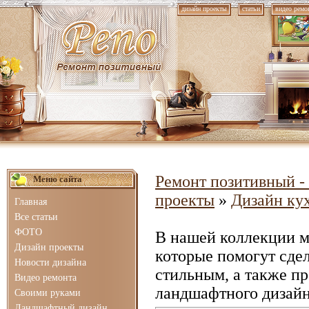
дизайн проекты
статьи
видео ремо
Ремонт позитивный - 
Меню сайта
проекты
»
Дизайн ку
Главная
Все статьи
ФОТО
В нашей коллекции 
Дизайн проекты
которые помогут сде
Новости дизайна
стильным, а также п
Видео ремонта
ландшафтного дизайн
Своими руками
Ландшафтный дизайн