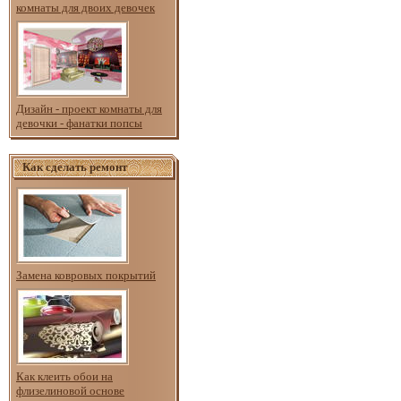
комнаты для двоих девочек
Дизайн - проект комнаты для
девочки - фанатки попсы
Как сделать ремонт
Замена ковровых покрытий
Как клеить обои на
флизелиновой основе