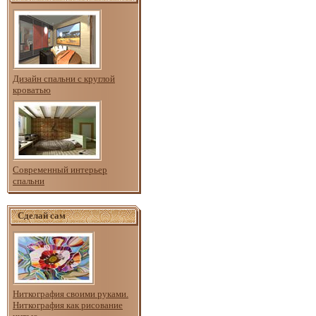
Дизайн спальни с круглой
кроватью
Современный интерьер
спальни
Сделай сам
Ниткография своими руками.
Ниткография как рисование