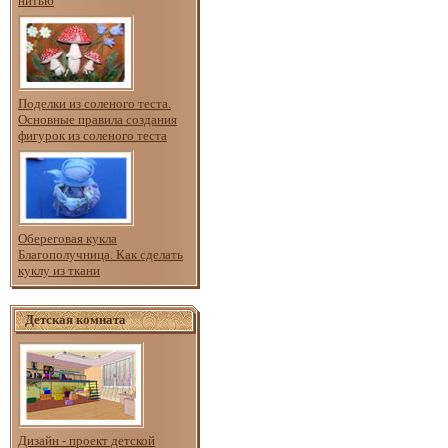
нитью
Поделки из соленого теста.
Основные правила создания
фигурок из соленого теста
Обереговая кукла
Благополучница. Как сделать
куклу из ткани
Детская комната
Дизайн - проект детской